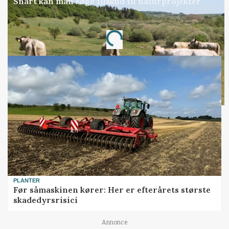
Snart kan man søge tilskud til naturprojekter
Annonce
Loading...
PLANTER
Før såmaskinen kører: Her er efterårets største
skadedyrsrisici
Annonce