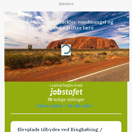
Annonce
KULTUR
Australske landmænd tackler vandmangel og
klima: Det kan danske bedrifter lære
Annonce
Loading...
Jobs
i samarbejde med
70
ledige stillinger
Opret agent
Se alle jobs
Elevplads tilbydes ved Ringkøbing /