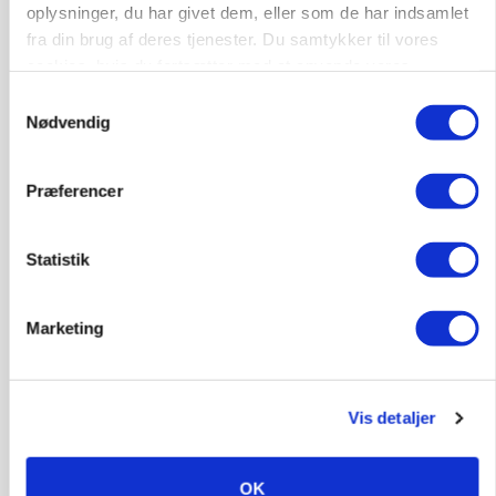
oplysninger, du har givet dem, eller som de har indsamlet
fra din brug af deres tjenester. Du samtykker til vores
cookies, hvis du fortsætter med at anvende vores
hjemmeside.
Samtykkevalg
Nødvendig
PLANTER
KWS Rallys topper årets sortsforsøg i vinterbyg
Præferencer
Annonce
Loading...
Statistik
Marketing
Vis detaljer
OK