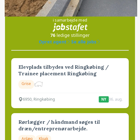
Jobs
i samarbejde med
76
ledige stillinger
Opret agent
Se alle jobs
Elevplads tilbydes ved Ringkøbing /
Trainee placement Ringkøbing
Grise
6950, Ringkøbing
06. aug.
NY
Rørlægger / håndmand søges til
dræn/entreprenørarbejde.
Anlæg
Kloak