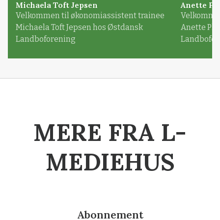
Michaela Toft Jepsen
Anette Pl
Velkommen til økonomiassistent trainee
Velkommen 
Michaela Toft Jepsen hos Østdansk
Anette Pl
Landboforening
Landbofor
MERE FRA L-
MEDIEHUS
Abonnement