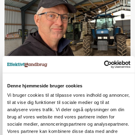
POLITIK
»Nu stopper I«: Landbrugsdebattør og
protestgruppe vil demonstrere mod ny
gødskningslov
Denne hjemmeside bruger cookies
Annonce
Vi bruger cookies til at tilpasse vores indhold og annoncer,
til at vise dig funktioner til sociale medier og til at
POLITIK
analysere vores trafik. Vi deler også oplysninger om din
Folketinget behandler ny gødskningslov: Sådan
brug af vores website med vores partnere inden for
kan den ændre din bedrift fra 2027
sociale medier, annonceringspartnere og analysepartnere.
Vores partnere kan kombinere disse data med andre
Annonce