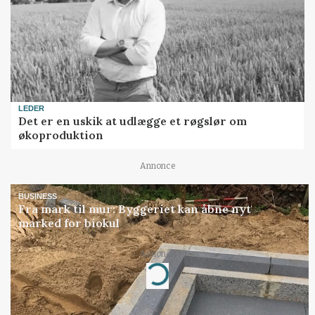
LEDER
Det er en uskik at udlægge et røgslør om
økoproduktion
Annonce
BUSINESS
Fra mark til mur: Byggeriet kan åbne nyt
marked for biokul
Annonce
Loading...