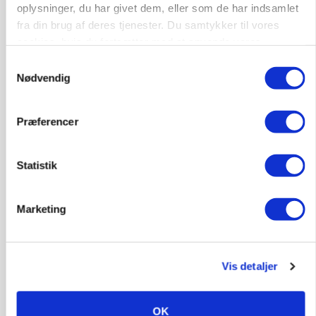
oplysninger, du har givet dem, eller som de har indsamlet
Loading...
fra din brug af deres tjenester. Du samtykker til vores
cookies, hvis du fortsætter med at anvende vores
hjemmeside.
Samtykkevalg
Nødvendig
Præferencer
Statistik
Marketing
KVÆG
Snart kan man søge tilskud til naturprojekter
Vis detaljer
OK