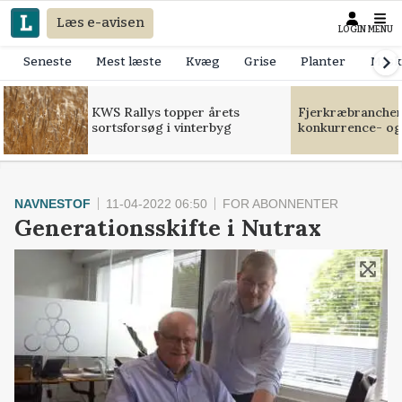
Læs e-avisen
LOGIN
MENU
Seneste
Mest læste
Kvæg
Grise
Planter
Mask
KWS Rallys topper årets
Fjerkræbranchen:
sortsforsøg i vinterbyg
konkurrence- og
NAVNESTOF
11-04-2022 06:50
FOR ABONNENTER
Generationsskifte i Nutrax