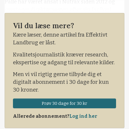
Palle har været ansat i Nutrax siden 2012 og
overtager direktørposten efter sin far Poul
Martin Mortensen, som er fyldt 70 år.
Vil du læse mere?
Palle Mortensen er 33 år gammel og ejer
Kære læser, denne artikel fra Effektivt
halvdelen af virksomheden sammen med Poul
Landbrug er låst.
Martin.
Kvalitetsjournalistik kræver research,
ekspertise og adgang til relevante kilder.
Men vi vil rigtig gerne tilbyde dig et
digitalt abonnement i 30 dage for kun
30 kroner.
Prøv 30 dage for 30 kr
Allerede abonnement?
Log ind her