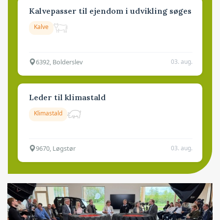
Kalvepasser til ejendom i udvikling søges
Kalve
6392, Bolderslev
03. aug.
Leder til klimastald
Klimastald
9670, Løgstør
03. aug.