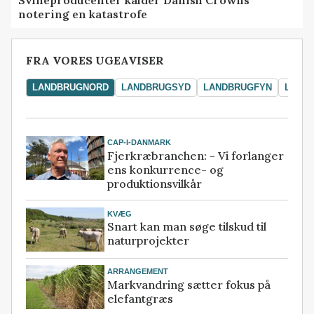
notering en katastrofe
FRA VORES UGEAVISER
LANDBRUGNORD
LANDBRUGSYD
LANDBRUGFYN
LAND
CAP-I-DANMARK
Fjerkræbranchen: - Vi forlanger
ens konkurrence- og
produktionsvilkår
KVÆG
Snart kan man søge tilskud til
naturprojekter
ARRANGEMENT
Markvandring sætter fokus på
elefantgræs