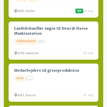
4690, Haslev
06. aug.
NY
Lastbilchauffør søges til Henrik Haves
Maskinstation
Godstransport
4700, Næstved
03. aug.
Medarbejdere til griseproduktion
Grise
9681, Ranum
03. aug.