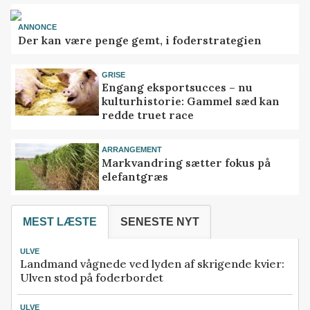
ANNONCE
Der kan være penge gemt, i foderstrategien
GRISE
Engang eksportsucces – nu
kulturhistorie: Gammel sæd kan
redde truet race
ARRANGEMENT
Markvandring sætter fokus på
elefantgræs
MEST LÆSTE
SENESTE NYT
ULVE
Landmand vågnede ved lyden af skrigende kvier:
Ulven stod på foderbordet
ULVE