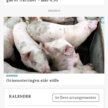
gab er 3 kroner – ikke 4,30
Annonce
MARKED
Grisenoteringen står stille
KALENDER
Se flere arrangementer