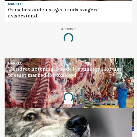
MARKED
Grisebestanden stiger trods svagere
avlsbestand
Annonce
Loading...
MARKED
Uændret notering: Spæde lyspunkter i fortsat
presset marked for oksekød
Annonce
Loading...