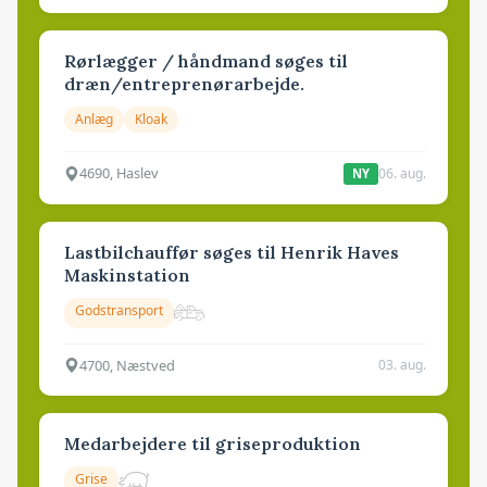
Rørlægger / håndmand søges til
dræn/entreprenørarbejde.
Anlæg
Kloak
4690, Haslev
06. aug.
NY
Lastbilchauffør søges til Henrik Haves
Maskinstation
Godstransport
4700, Næstved
03. aug.
Medarbejdere til griseproduktion
Grise