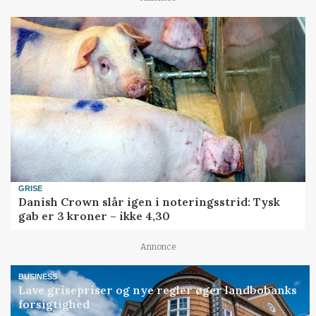
GRISE
Danish Crown slår igen i noteringsstrid: Tysk
gab er 3 kroner – ikke 4,30
Annonce
BUSINESS
Lave grisepriser og nye regler øger landbobanks
forsigtighed