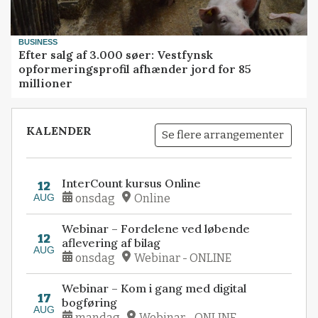
BUSINESS
Efter salg af 3.000 søer: Vestfynsk
opformeringsprofil afhænder jord for 85
millioner
KALENDER
Se flere arrangementer
InterCount kursus Online
12
AUG
onsdag
Online
Webinar – Fordelene ved løbende
12
aflevering af bilag
AUG
onsdag
Webinar - ONLINE
Webinar – Kom i gang med digital
17
bogføring
AUG
mandag
Webinar - ONLINE