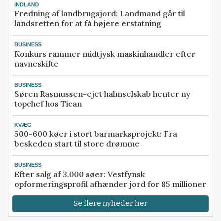
INDLAND
Fredning af landbrugsjord: Landmand går til
landsretten for at få højere erstatning
BUSINESS
Konkurs rammer midtjysk maskinhandler efter
navneskifte
BUSINESS
Søren Rasmussen-ejet halmselskab henter ny
topchef hos Tican
KVÆG
500-600 køer i stort barmarksprojekt: Fra
beskeden start til store drømme
BUSINESS
Efter salg af 3.000 søer: Vestfynsk
opformeringsprofil afhænder jord for 85 millioner
Se flere nyheder her