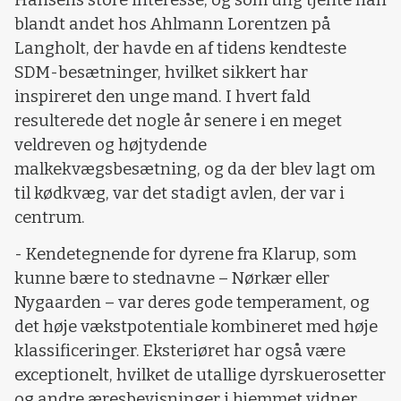
blandt andet hos Ahlmann Lorentzen på
Langholt, der havde en af tidens kendteste
SDM-besætninger, hvilket sikkert har
inspireret den unge mand. I hvert fald
resulterede det nogle år senere i en meget
veldreven og højtydende
malkekvægsbesætning, og da der blev lagt om
til kødkvæg, var det stadigt avlen, der var i
centrum.
- Kendetegnende for dyrene fra Klarup, som
kunne bære to stednavne – Nørkær eller
Nygaarden – var deres gode temperament, og
det høje vækstpotentiale kombineret med høje
klassificeringer. Eksteriøret har også være
exceptionelt, hvilket de utallige dyrskuerosetter
og andre æresbevisninger i hjemmet vidner