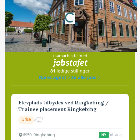
Annonce
Loading...
Jobs
i samarbejde med
81
ledige stillinger
Opret agent
Se alle jobs
Elevplads tilbydes ved Ringkøbing /
Trainee placement Ringkøbing
Grise
6950, Ringkøbing
06. aug.
NY