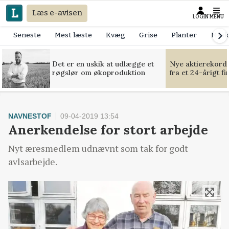
Læs e-avisen
LOGIN
MENU
Seneste
Mest læste
Kvæg
Grise
Planter
Mask
Det er en uskik at udlægge et
Nye aktierekorde
røgslør om økoproduktion
fra et 24-årigt f
NAVNESTOF
09-04-2019 13:54
Anerkendelse for stort arbejde
Nyt æresmedlem udnævnt som tak for godt
avlsarbejde.