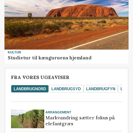
KULTUR
Studietur til kænguruens hjemland
FRA VORES UGEAVISER
LANDBRUGNORD
LANDBRUGSYD
LANDBRUGFYN
LAND
ARRANGEMENT
Markvandring sætter fokus på
elefantgræs