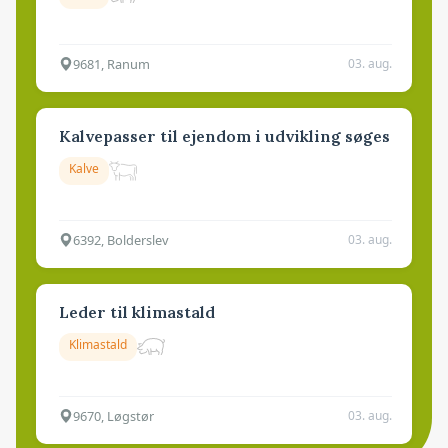
9681, Ranum
03. aug.
Kalvepasser til ejendom i udvikling søges
Kalve
6392, Bolderslev
03. aug.
Leder til klimastald
Klimastald
9670, Løgstør
03. aug.