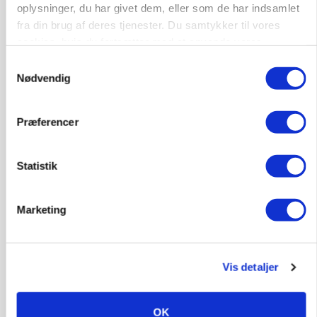
oplysninger, du har givet dem, eller som de har indsamlet
fra din brug af deres tjenester. Du samtykker til vores
MARKEDSFOKUS
Nye aktierekorder – og den brutale lektie fra et
cookies, hvis du fortsætter med at anvende vores
24-årigt finansgeni
hjemmeside.
Samtykkevalg
Loading...
Nødvendig
Annonce
Præferencer
Statistik
HØST-TOUR
Marketing
Vis detaljer
OK