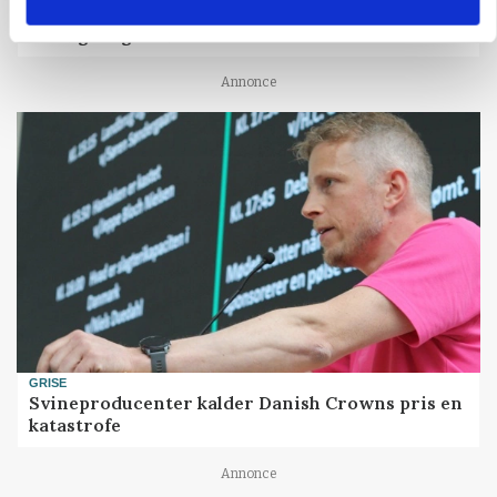
PLANTER
På døgnvagt i høsten
Annonce
GRISE
Svineproducenter kalder Danish Crowns pris en
katastrofe
Annonce