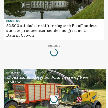
BUSINESS
32.500 stipladser skifter slagteri: En af landets
største producenter sender nu grisene til
Danish Crown
Loading...
Annonce
MASKINER
Krone åbner XDisc for John Deere og New
Holland
Loading...
Annonce