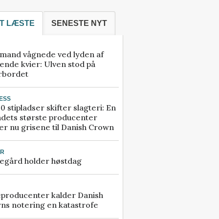
T LÆSTE
SENESTE NYT
mand vågnede ved lyden af
ende kvier: Ulven stod på
rbordet
ESS
0 stipladser skifter slagteri: En
ndets største producenter
r nu grisene til Danish Crown
UR
egård holder høstdag
eproducenter kalder Danish
ns notering en katastrofe