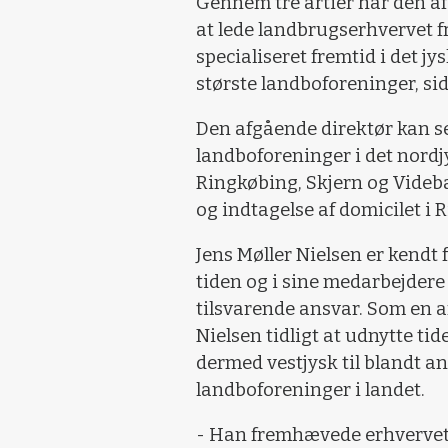
Gennem tre årtier har den a
at lede landbrugserhvervet f
specialiseret fremtid i det jys
største landboforeninger, si
Den afgående direktør kan se
landboforeninger i det nordj
Ringkøbing, Skjern og Videbæ
og indtagelse af domicilet i 
Jens Møller Nielsen er kendt f
tiden og i sine medarbejdere 
tilsvarende ansvar. Som en af
Nielsen tidligt at udnytte 
dermed vestjysk til blandt a
landboforeninger i landet.
- Han fremhævede erhvervets