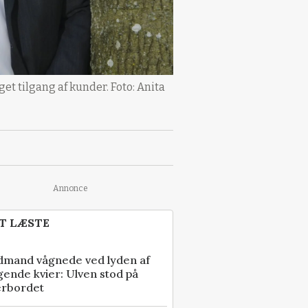
et tilgang af kunder. Foto: Anita
Annonce
T LÆSTE
dmand vågnede ved lyden af
gende kvier: Ulven stod på
erbordet