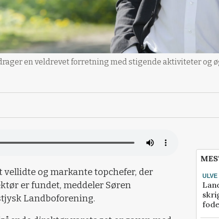
rager en veldrevet forretning med stigende aktiviteter og øg
MES
t vellidte og markante topchefer, der
ULVE
Lan
ektør er fundet, meddeler Søren
skri
stjysk Landboforening.
fod