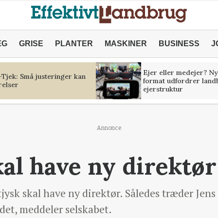
ÆG
GRISE
PLANTER
MASKINER
BUSINESS
J
Ejer eller medejer? Ny
Tjek: Små justeringer kan
format udfordrer land
relser
ejerstruktur
Annonce
kal have ny direktør
ysk skal have ny direktør. Således træder Jens 
ndet, meddeler selskabet.