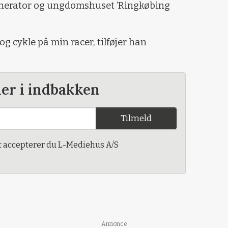
enerator og ungdomshuset ’Ringkøbing
 og cykle på min racer, tilføjer han
der i indbakken
Tilmeld
t accepterer du L-Mediehus A/S
Annonce