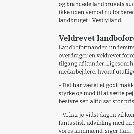
og brandede landbrugets succ
ikke uden vemod nu forberede
landbruget i Vestjylland.
Veldrevet landbofo
Landboformanden understrege
overdrager en veldrevet forr
tilgang af kunder. Ligesom h
medarbejdere, hvoraf utallig
- Det har været et godt makk
styrke og mod til at sætte pe
bestyrelsen altid sat stor pri
- Vi har jo vidst dagen vil 
fantastisk udvikling med en 
vores landmænd, siger han.