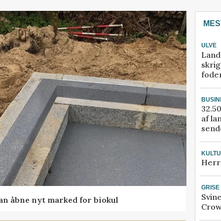
MES
ULVE
Land
skrig
fode
BUSIN
32.50
af la
sende
KULT
Herr
GRISE
Svin
kan åbne nyt marked for biokul
Crow