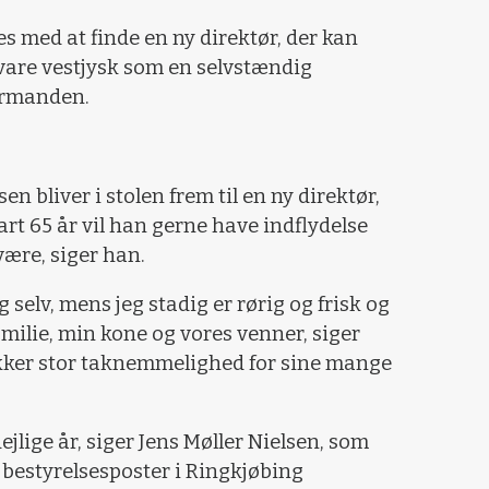
es med at finde en ny direktør, der kan
vare vestjysk som en selvstændig
ormanden.
sen bliver i stolen frem til en ny direktør,
rt 65 år vil han gerne have indflydelse
være, siger han.
 selv, mens jeg stadig er rørig og frisk og
amilie, min kone og vores venner, siger
ykker stor taknemmelighed for sine mange
ejlige år, siger Jens Møller Nielsen, som
ne bestyrelsesposter i Ringkjøbing