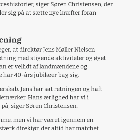
eshistorier, siger Søren Christensen, der
r sig på at sætte nye kræfter foran
rening
r, at direktør Jens Møller Nielsen
etning med stigende aktiviteter og øget
an er vellidt af landmændene og
e har 40-års jubilæer bag sig.
erskab. Jens har sat retningen og haft
jlemærker. Hans ærlighed har vi i
s på, siger Søren Christensen.
komme, men vi har været igennem en
stærk direktør, der altid har matchet