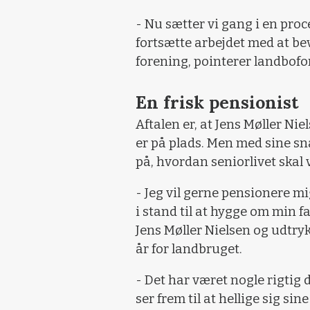
- Nu sætter vi gang i en proc
fortsætte arbejdet med at be
forening, pointerer landbof
En frisk pensionist
Aftalen er, at Jens Møller Niel
er på plads. Men med sine sna
på, hvordan seniorlivet skal 
- Jeg vil gerne pensionere mig
i stand til at hygge om min f
Jens Møller Nielsen og udtr
år for landbruget.
- Det har været nogle rigtig d
ser frem til at hellige sig si