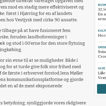
fgående direktør varetaget opgaven med
BUSI
rem mod en stadig mere effektiviseret og
32.5
ke. Først i Hjørring for en af landets
En a
send
den hos Vestjysk med cirka 90 ansatte.
 tilbage på at have fusioneret fem
KULT
Her
yske, foruden landboforeninger i
k og stod i 00’erne for den store flytning
GRIS
Ringkøbing.
Svin
Crow
or sin evne til at se muligheder. Både i
og for at turde give folk stor frihed med
ULVE
Lill
 de første i erhvervet forstod Jens Møller
Vest
tidens kommunikationsplatforme og gjorde
ndet en af de mest eksponerede
 betydning, synliggjorde vores rådgivere