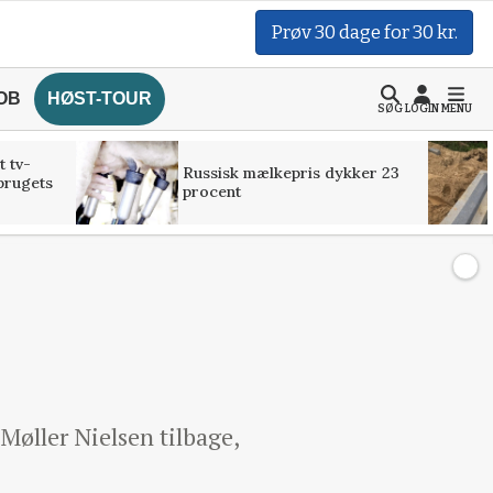
Prøv 30 dage for 30 kr.
OB
HØST-TOUR
SØG
LOGIN
MENU
t tv-
Russisk mælkepris dykker 23
brugets
procent
Møller Nielsen tilbage,