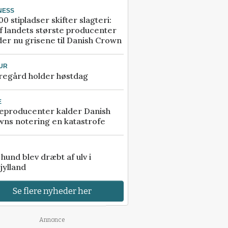
NESS
00 stipladser skifter slagteri:
f landets største producenter
er nu grisene til Danish Crown
UR
regård holder høstdag
E
eproducenter kalder Danish
ns notering en katastrofe
e hund blev dræbt af ulv i
jylland
Se flere nyheder her
Annonce