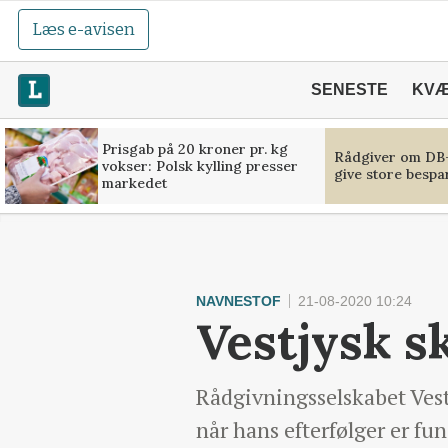
Læs e-avisen
SENESTE
KV
Prisgab på 20 kroner pr. kg
Rådgiver om DB-
vokser: Polsk kylling presser
give store bespa
markedet
NAVNESTOF
21-08-2020 10:24
Vestjysk s
Rådgivningsselskabet Vestj
når hans efterfølger er fu