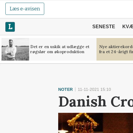
Læs e-avisen
SENESTE
KV
Det er en uskik at udlægge et
Nye aktierekorde
røgslør om økoproduktion
fra et 24-årigt f
NOTER
11-11-2021 15:10
Danish Cr