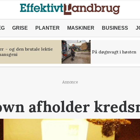
ÆG
GRISE
PLANTER
MASKINER
BUSINESS
J
r – og den brutale lektie
På døgnvagt i høsten
inansgeni
Annonce
own afholder kred