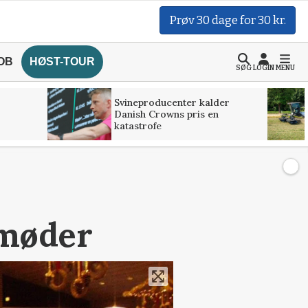
Prøv 30 dage for 30 kr.
OB
HØST-TOUR
SØG
LOGIN
MENU
Svineproducenter kalder
Danish Crowns pris en
katastrofe
smøder