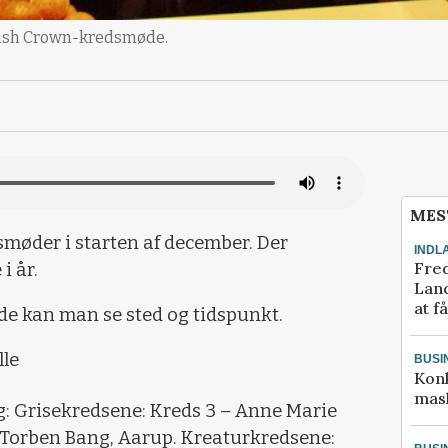
Danish Crown-kredsmøde.
MES
møder i starten af december. Der
INDL
Fred
i år.
Land
at f
e kan man se sted og tidspunkt.
lle
BUSI
Kon
mask
g: Grisekredsene: Kreds 3 – Anne Marie
- Torben Bang, Aarup. Kreaturkredsene: