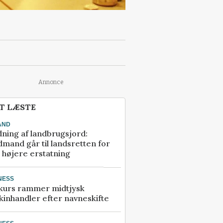
Annonce
T LÆSTE
AND
ning af landbrugsjord:
mand går til landsretten for
å højere erstatning
NESS
kurs rammer midtjysk
inhandler efter navneskifte