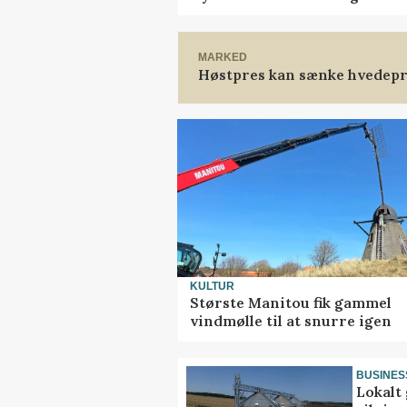
MARKED
Høstpres kan sænke hvedepr
KULTUR
Største Manitou fik gammel
vindmølle til at snurre igen
BUSINES
Lokalt 