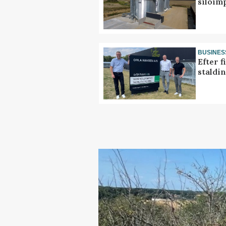
siloim
BUSINES
Efter f
staldi