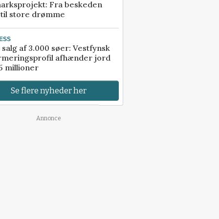
arksprojekt: Fra beskeden
 til store drømme
ESS
 salg af 3.000 søer: Vestfynsk
rmeringsprofil afhænder jord
5 millioner
Se flere nyheder her
Annonce