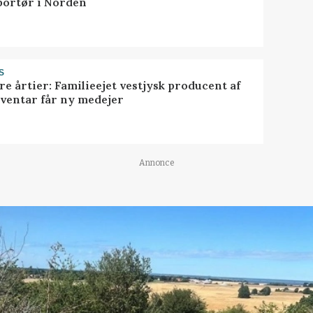
portør i Norden
S
ire årtier: Familieejet vestjysk producent af
nventar får ny medejer
Annonce