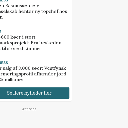
NESS
en Rasmussen-ejet
selskab henter ny topchef hos
an
G
600 køer i stort
marksprojekt: Fra beskeden
t til store drømme
NESS
r salg af 3.000 søer: Vestfynsk
rmeringsprofil afhænder jord
85 millioner
Se flere nyheder her
Annonce