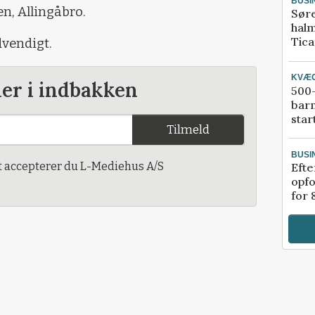
BUSI
en, Allingåbro.
Sør
halm
Tic
vendigt.
KVÆ
der i indbakken
500-
bar
star
Tilmeld
BUSI
t accepterer du L-Mediehus A/S
Efte
opfo
for 