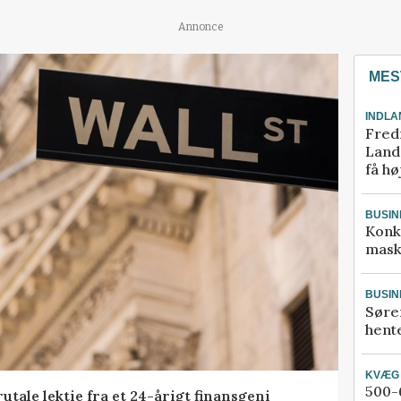
Annonce
MES
INDLA
Fred
Landm
få hø
BUSIN
Konk
mask
BUSIN
Søre
hente
KVÆG
500-6
tale lektie fra et 24-årigt finansgeni