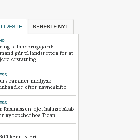
T LÆSTE
SENESTE NYT
ND
ning af landbrugsjord:
and går til landsretten for at
jere erstatning
ESS
urs rammer midtjysk
inhandler efter navneskifte
ESS
n Rasmussen-ejet halmselskab
r ny topchef hos Tican
00 køer i stort