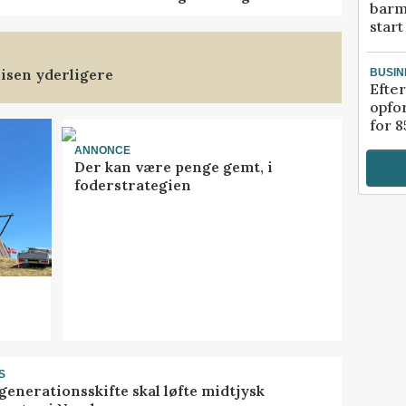
barm
start
isen yderligere
BUSIN
Efter
opfo
for 8
ANNONCE
Der kan være penge gemt, i
foderstrategien
S
generationsskifte skal løfte midtjysk