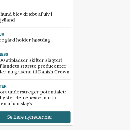
e hund blev dræbt af ulv i
jylland
UR
regård holder høstdag
NESS
00 stipladser skifter slagteri:
f landets største producenter
er nu grisene til Danish Crown
TER
ort understreger potentialet:
høstet den eneste mark i
en af sin slags
Se flere nyheder her