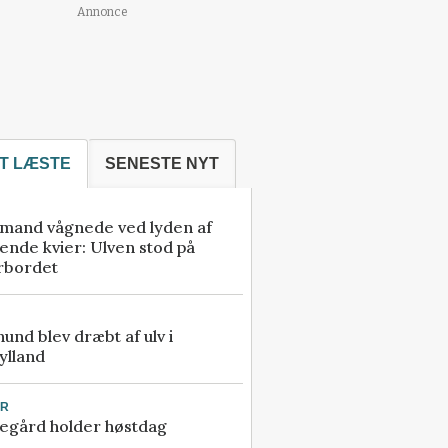
Annonce
T LÆSTE
SENESTE NYT
mand vågnede ved lyden af
ende kvier: Ulven stod på
rbordet
 hund blev dræbt af ulv i
ylland
UR
egård holder høstdag