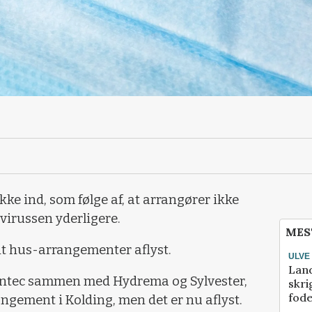
kke ind, som følge af, at arrangører ikke
avirussen yderligere.
MES
nt hus-arrangementer aflyst.
ULVE
Lan
eentec sammen med Hydrema og Sylvester,
skri
fod
gement i Kolding, men det er nu aflyst.