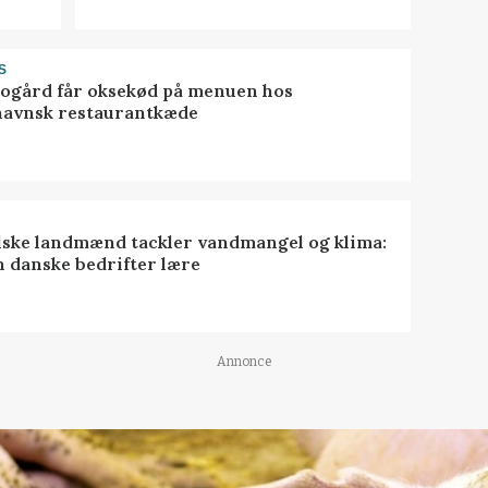
S
gård får oksekød på menuen hos
avnsk restaurantkæde
lske landmænd tackler vandmangel og klima:
n danske bedrifter lære
Annonce