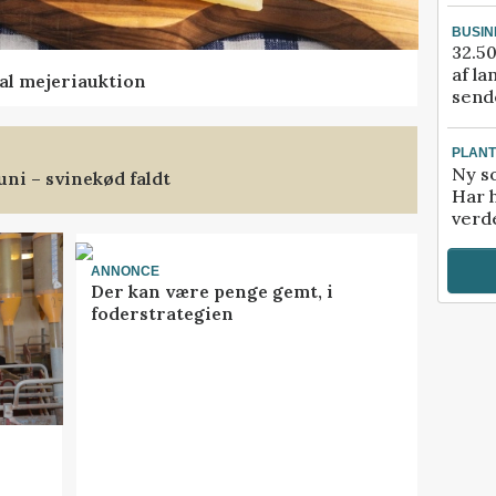
BUSIN
32.50
af la
al mejeriauktion
sende
PLAN
Ny so
uni – svinekød faldt
Har 
verde
ANNONCE
Der kan være penge gemt, i
foderstrategien