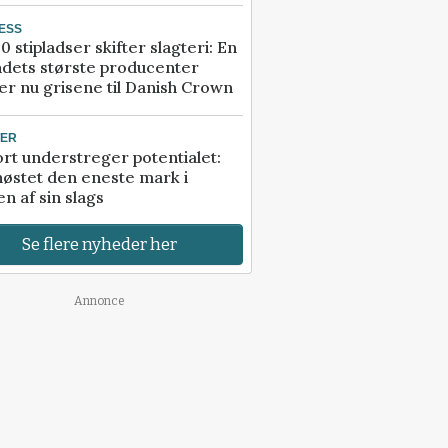
ESS
0 stipladser skifter slagteri: En
ndets største producenter
r nu grisene til Danish Crown
TER
rt understreger potentialet:
høstet den eneste mark i
n af sin slags
Se flere nyheder her
Annonce