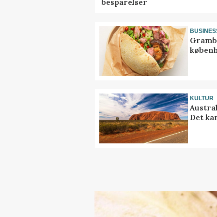
besparelser
BUSINES
Grambo
københ
KULTUR
Austra
Det ka