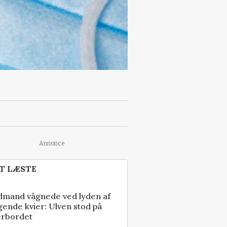
Annonce
T LÆSTE
dmand vågnede ved lyden af
gende kvier: Ulven stod på
erbordet