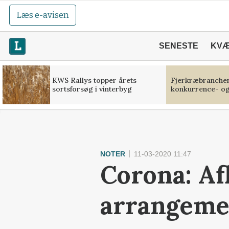
Læs e-avisen
SENESTE
KV
KWS Rallys topper årets
Fjerkræbranchen:
sortsforsøg i vinterbyg
konkurrence- og
NOTER
11-03-2020 11:47
Corona: Af
arrangemen