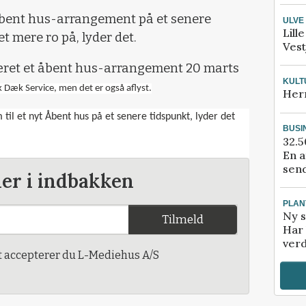
 åbent hus-arrangement på et senere
ULVE
Lill
t mere ro på, lyder det.
Vest
været et åbent hus-arrangement 20 marts
KULT
 Dæk Service, men det er også aflyst.
Her
 til et nyt Åbent hus på et senere tidspunkt, lyder det
BUSI
32.5
En a
send
der i indbakken
PLAN
Ny s
Tilmeld
Har 
verd
t accepterer du L-Mediehus A/S