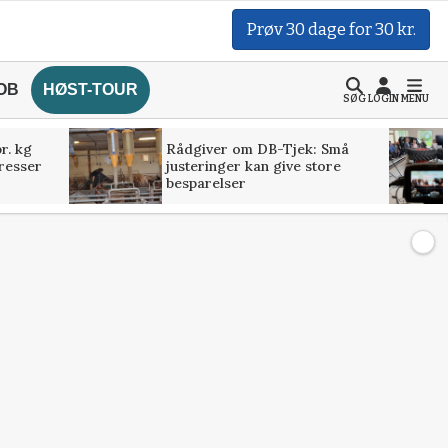
Prøv 30 dage for 30 kr.
OB
HØST-TOUR
SØG
LOGIN
MENU
r. kg
Rådgiver om DB-Tjek: Små
presser
justeringer kan give store
besparelser