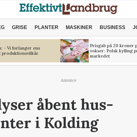
ÆG
GRISE
PLANTER
MASKINER
BUSINESS
J
Prisgab på 20 kroner p
 - Vi forlanger ens
vokser: Polsk kylling 
 produktionsvilkår
markedet
Annonce
lyser åbent hus-
ter i Kolding