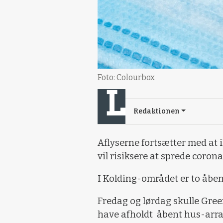
Foto: Colourbox
Redaktionen
Aflyserne fortsætter med at i
vil risiksere at sprede coron
I Kolding-området er to åbe
Fredag og lørdag skulle Gr
have afholdt åbent hus-arran