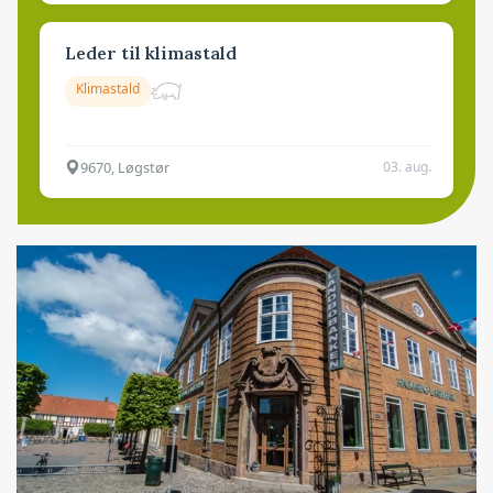
Leder til klimastald
Klimastald
9670, Løgstør
03. aug.