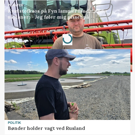
PLANTER
Kvælstofkaos på Fyn lammer landmænds
såplaner: - Jeg føler mig pisset på
Annonce
Loading...
POLITIK
Bønder holder vagt ved Rusland