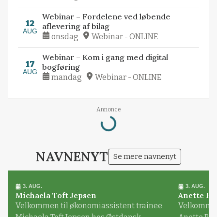
Webinar – Fordelene ved løbende
12
aflevering af bilag
AUG
onsdag
Webinar - ONLINE
Webinar – Kom i gang med digital
17
bogføring
AUG
mandag
Webinar - ONLINE
Annonce
Loading...
NAVNENYT
Se mere navnenyt
3. AUG.
3. AUG.
Michaela Toft Jepsen
Anette Pl
Velkommen til økonomiassistent trainee
Velkommen 