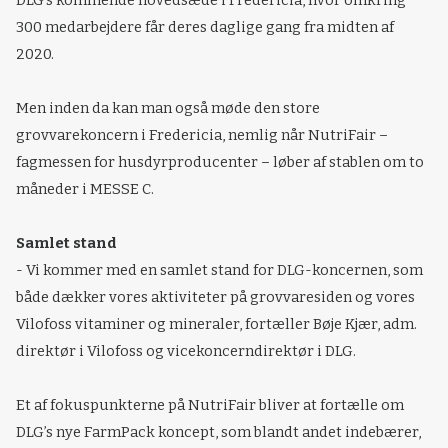
300 medarbejdere får deres daglige gang fra midten af
2020.
Men inden da kan man også møde den store
grovvarekoncern i Fredericia, nemlig når NutriFair –
fagmessen for husdyrproducenter – løber af stablen om to
måneder i MESSE C.
Samlet stand
- Vi kommer med en samlet stand for DLG-koncernen, som
både dækker vores aktiviteter på grovvaresiden og vores
Vilofoss vitaminer og mineraler, fortæller Bøje Kjær, adm.
direktør i Vilofoss og vicekoncerndirektør i DLG.
Et af fokuspunkterne på NutriFair bliver at fortælle om
DLG’s nye FarmPack koncept, som blandt andet indebærer,