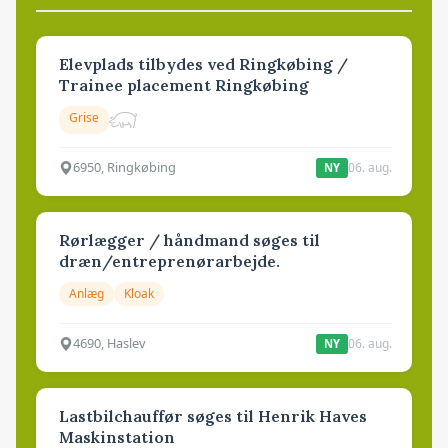
Elevplads tilbydes ved Ringkøbing /
Trainee placement Ringkøbing
Grise
6950, Ringkøbing
06. aug.
NY
Rørlægger / håndmand søges til
dræn/entreprenørarbejde.
Anlæg
Kloak
4690, Haslev
06. aug.
NY
Lastbilchauffør søges til Henrik Haves
Maskinstation