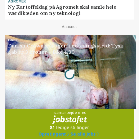
AGROMEK
Ny Kartoffeldag på Agromek skal samle hele
værdikæden om ny teknologi
Annonce
GRISE
Danish Crown slår igen i noteringsstrid: Tysk
gab er 3 kroner – ikke 4,30
Annonce
Loading...
Jobs
i samarbejde med
81
ledige stillinger
Opret agent
Se alle jobs