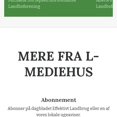
Michaela Toft Jepsen hos Østdansk
Anette Pl
Landboforening
Landbofor
MERE FRA L-
MEDIEHUS
Abonnement
Abonner på dagbladet Effektivt Landbrug eller en af
vores lokale ugeaviser.