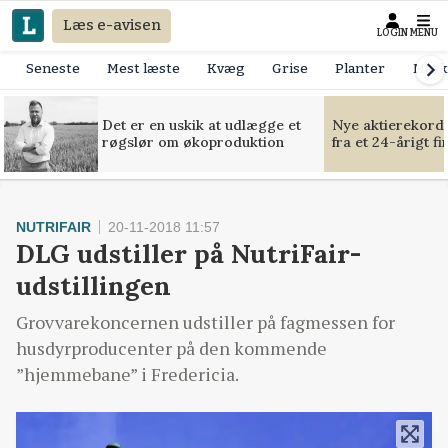
Læs e-avisen
LOGIN
MENU
Seneste
Mest læste
Kvæg
Grise
Planter
Mask
Det er en uskik at udlægge et
Nye aktierekorde
røgslør om økoproduktion
fra et 24-årigt f
NUTRIFAIR
20-11-2018 11:57
DLG udstiller på NutriFair-
udstillingen
Grovvarekoncernen udstiller på fagmessen for
husdyrproducenter på den kommende
”hjemmebane” i Fredericia.