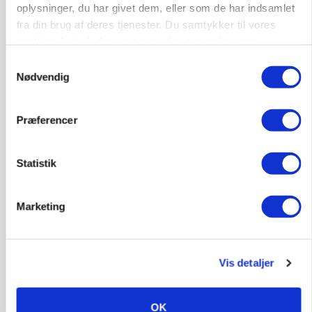
oplysninger, du har givet dem, eller som de har indsamlet
fra din brug af deres tjenester. Du samtykker til vores
cookies, hvis du fortsætter med at anvende vores
hjemmeside.
Samtykkevalg
Nødvendig
GRISE
Præferencer
Svineproducenter kalder Danish Crowns pris en
katastrofe
Statistik
Annonce
Marketing
Vis detaljer
OK