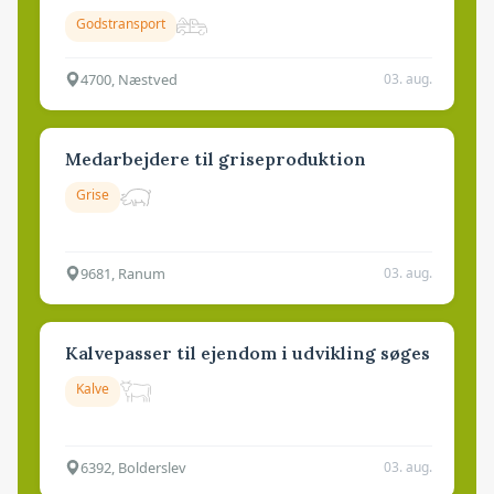
Godstransport
4700, Næstved
03. aug.
Medarbejdere til griseproduktion
Grise
9681, Ranum
03. aug.
Kalvepasser til ejendom i udvikling søges
Kalve
6392, Bolderslev
03. aug.