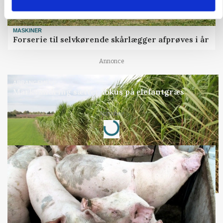
MASKINER
Forserie til selvkørende skårlægger afprøves i år
Annonce
ARRANGEMENT
Markvandring sætter fokus på elefantgræs
Annonce
Loading...