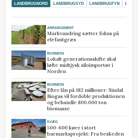
LANDBRUGNORD
LANDBRUGSYD
LANDBRUGFYN
LAND
ARRANGEMENT
Markvandring sætter fokus på
elefantgræs
BUSINESS
Lokalt generationsskifte skal
løfte midtjysk siloimportør i
Norden
BUSINESS
Efter lån på 182 millioner: Sindal
Biogas vil fordoble produktionen
og behandle 800.000 ton
biomasse
KVÆG
500-600 køer i stort
barmarksprojekt: Fra beskeden