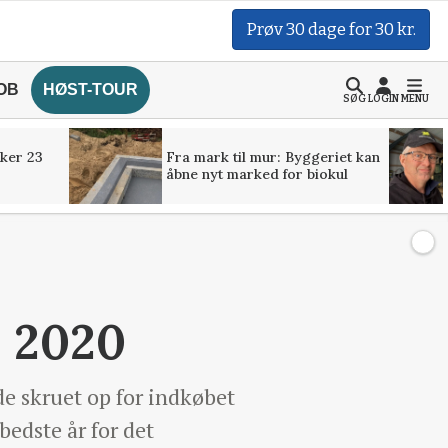
Prøv 30 dage for 30 kr.
OB
HØST-TOUR
SØG
LOGIN
MENU
ker 23
Fra mark til mur: Byggeriet kan
åbne nyt marked for biokul
i 2020
e skruet op for indkøbet
bedste år for det