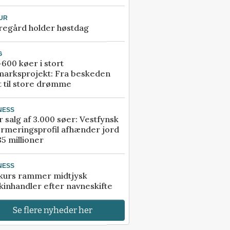
UR
regård holder høstdag
G
600 køer i stort
marksprojekt: Fra beskeden
t til store drømme
NESS
r salg af 3.000 søer: Vestfynsk
rmeringsprofil afhænder jord
85 millioner
NESS
kurs rammer midtjysk
inhandler efter navneskifte
Se flere nyheder her