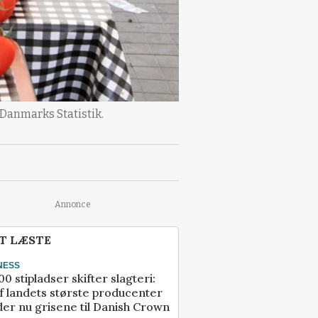
a Danmarks Statistik.
Annonce
T LÆSTE
NESS
00 stipladser skifter slagteri:
f landets største producenter
er nu grisene til Danish Crown