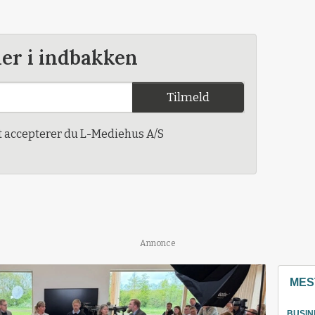
der i indbakken
Tilmeld
t accepterer du L-Mediehus A/S
Annonce
MES
BUSIN