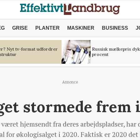
ÆG
GRISE
PLANTER
MASKINER
BUSINESS
J
er? Nyt tv-format udfordrer
Russisk mælkepris dyk
struktur
procent
Annonce
get stormede frem 
æret hjemsendt fra deres arbejdspladser, har d
tal for økologisalget i 2020. Faktisk er 2020 det 