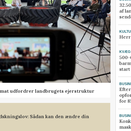
32.50
af la
sende
KULT
Herr
KVÆG
500-6
barm
start
BUSIN
Efter
ormat udfordrer landbrugets ejerstruktur
opfo
for 8
dskningslov: Sådan kan den ændre din
BUSIN
Konk
mask