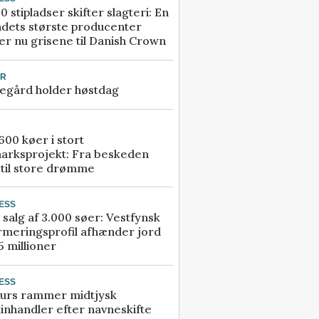
0 stipladser skifter slagteri: En
ndets største producenter
r nu grisene til Danish Crown
UR
egård holder høstdag
00 køer i stort
arksprojekt: Fra beskeden
 til store drømme
ESS
 salg af 3.000 søer: Vestfynsk
rmeringsprofil afhænder jord
5 millioner
ESS
urs rammer midtjysk
inhandler efter navneskifte