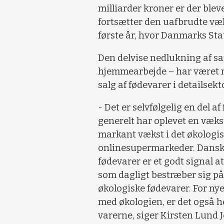
milliarder kroner er der blev
fortsætter den uafbrudte væk
første år, hvor Danmarks Stat
Den delvise nedlukning af s
hjemmearbejde – har været me
salg af fødevarer i detailsekt
- Det er selvfølgelig en del 
generelt har oplevet en vækst
markant vækst i det økologisk
onlinesupermarkeder. Danske
fødevarer er et godt signal 
som dagligt bestræber sig på
økologiske fødevarer. For ny
med økologien, er det også he
varerne, siger Kirsten Lund 