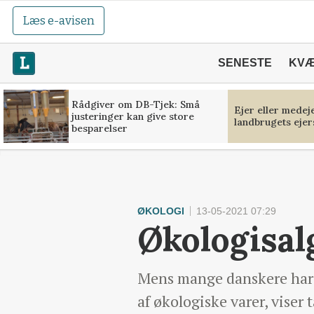
Læs e-avisen
SENESTE
KV
Rådgiver om DB-Tjek: Små
Ejer eller medej
justeringer kan give store
landbrugets ejer
besparelser
ØKOLOGI
13-05-2021 07:29
Økologisal
Mens mange danskere har v
af økologiske varer, viser 