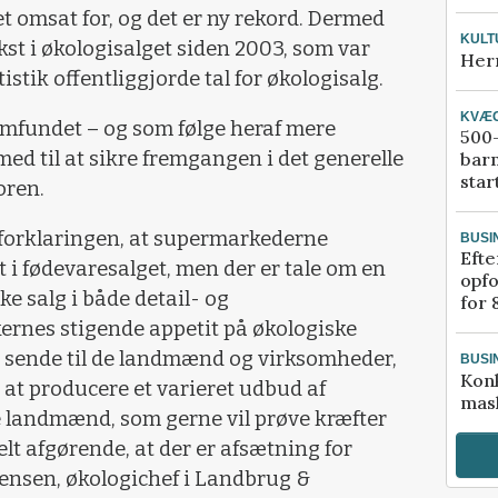
et omsat for, og det er ny rekord. Dermed
KULT
st i økologisalget siden 2003, som var
Her
istik offentliggjorde tal for økologisalg.
KVÆ
amfundet – og som følge heraf mere
500-
d til at sikre fremgangen i det generelle
bar
star
oren.
af forklaringen, at supermarkederne
BUSI
Efte
 i fødevaresalget, men der er tale om en
opfo
e salg i både detail- og
for 
rnes stigende appetit på økologiske
at sende til de landmænd og virksomheder,
BUSI
Kon
 at producere et varieret udbud af
mask
e landmænd, som gerne vil prøve kræfter
lt afgørende, at der er afsætning for
Jensen, økologichef i Landbrug &