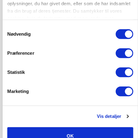
Jobs
oplysninger, du har givet dem, eller som de har indsamlet
fra din brug af deres tjenester. Du samtykker til vores
i samarbejde med
cookies, hvis du fortsætter med at anvende vores
hjemmeside.
Samtykkevalg
81
ledige stillinger
Nødvendig
Opret agent
Se alle jobs
Præferencer
Elevplads tilbydes ved Ringkøbing /
Trainee placement Ringkøbing
Statistik
Grise
Marketing
6950, Ringkøbing
06. aug.
NY
Rørlægger / håndmand søges til
Vis detaljer
dræn/entreprenørarbejde.
Anlæg
Kloak
OK