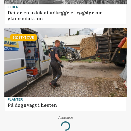
LEDER
Det er en uskik at udlægge et røgslør om
økoproduktion
HØST-TOUR
PLANTER
På døgnvagt i høsten
Annonce
Loading...