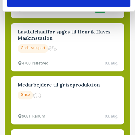
4690, Haslev
06. aug.
NY
Lastbilchauffør søges til Henrik Haves
Maskinstation
Godstransport
4700, Næstved
03. aug.
Medarbejdere til griseproduktion
Grise
9681, Ranum
03. aug.