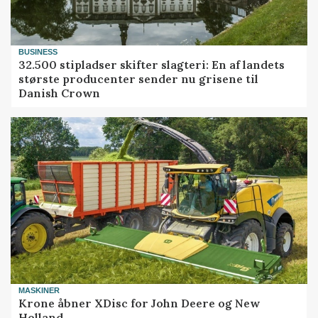
BUSINESS
32.500 stipladser skifter slagteri: En af landets
største producenter sender nu grisene til
Danish Crown
MASKINER
Krone åbner XDisc for John Deere og New
Holland