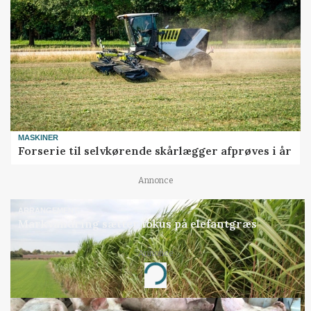
MASKINER
Forserie til selvkørende skårlægger afprøves i år
Annonce
ARRANGEMENT
Markvandring sætter fokus på elefantgræs
Annonce
Loading...