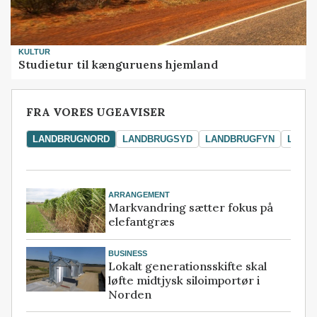
KULTUR
Studietur til kænguruens hjemland
FRA VORES UGEAVISER
LANDBRUGNORD
LANDBRUGSYD
LANDBRUGFYN
LAND
ARRANGEMENT
Markvandring sætter fokus på
elefantgræs
BUSINESS
Lokalt generationsskifte skal
løfte midtjysk siloimportør i
Norden