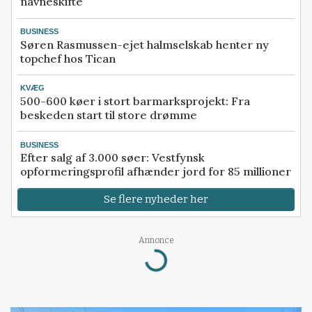
navneskifte
BUSINESS
Søren Rasmussen-ejet halmselskab henter ny
topchef hos Tican
KVÆG
500-600 køer i stort barmarksprojekt: Fra
beskeden start til store drømme
BUSINESS
Efter salg af 3.000 søer: Vestfynsk
opformeringsprofil afhænder jord for 85 millioner
Se flere nyheder her
Annonce
Loading...