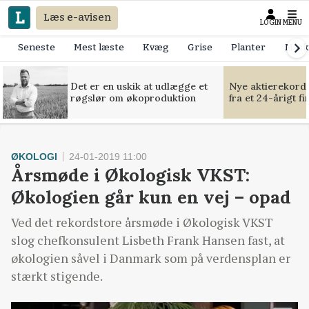
Læs e-avisen
LOGIN
MENU
Seneste
Mest læste
Kvæg
Grise
Planter
Mask
Det er en uskik at udlægge et
Nye aktierekorde
røgslør om økoproduktion
fra et 24-årigt f
ØKOLOGI
24-01-2019 11:00
Årsmøde i Økologisk VKST:
Økologien går kun en vej – opad
Ved det rekordstore årsmøde i Økologisk VKST
slog chefkonsulent Lisbeth Frank Hansen fast, at
økologien såvel i Danmark som på verdensplan er
stærkt stigende.