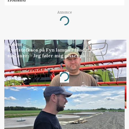
Annonce
Loading...
PLANTER
Kvælstofkaos på Fyn lammer landmænds
såplaner: - Jeg føler mig pisset på
Annonce
Loading...