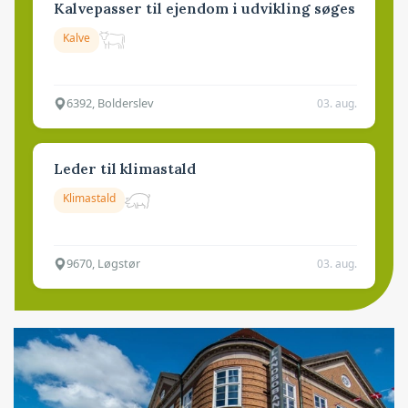
Kalvepasser til ejendom i udvikling søges
Kalve
6392, Bolderslev
03. aug.
Leder til klimastald
Klimastald
9670, Løgstør
03. aug.