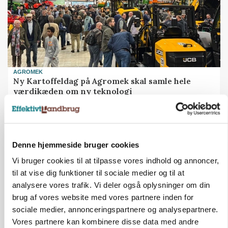
AGROMEK
Ny Kartoffeldag på Agromek skal samle hele
værdikæden om ny teknologi
Annonce
GRISE
Danish Crown slår igen i noteringsstrid: Tysk
Denne hjemmeside bruger cookies
gab er 3 kroner – ikke 4,30
Vi bruger cookies til at tilpasse vores indhold og annoncer,
til at vise dig funktioner til sociale medier og til at
Annonce
analysere vores trafik. Vi deler også oplysninger om din
Loading...
brug af vores website med vores partnere inden for
sociale medier, annonceringspartnere og analysepartnere.
Vores partnere kan kombinere disse data med andre