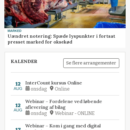
MARKED
Uændret notering: Spæde lyspunkter i fortsat
presset marked for oksekød
KALENDER
Se flere arrangementer
InterCount kursus Online
12
AUG
onsdag
Online
Webinar – Fordelene ved løbende
12
aflevering af bilag
AUG
onsdag
Webinar - ONLINE
Webinar – Kom i gang med digital
17