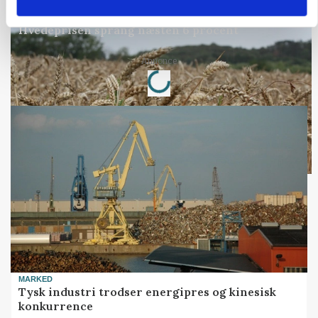
MARKED
Hvedeprisen sprang næsten 6 procent
Loading...
Annonce
MARKED
Tysk industri trodser energipres og kinesisk
konkurrence