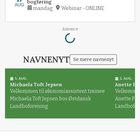
bogføring
AUG
mandag
Webinar - ONLINE
Loading...
Annonce
NAVNENYT
Se mere navnenyt
3. AUG.
3. AUG.
Michaela Toft Jepsen
Anette Pl
Velkommen til økonomiassistent trainee
Velkommen 
Michaela Toft Jepsen hos Østdansk
Anette Pl
Landboforening
Landbofor