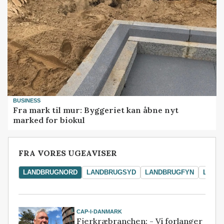
BUSINESS
Fra mark til mur: Byggeriet kan åbne nyt
marked for biokul
FRA VORES UGEAVISER
LANDBRUGNORD
LANDBRUGSYD
LANDBRUGFYN
LAND
CAP-I-DANMARK
Fjerkræbranchen: - Vi forlanger