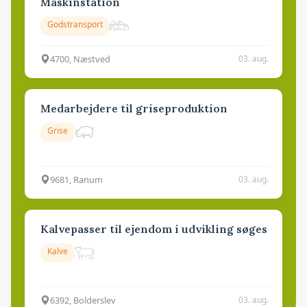
Maskinstation
Godstransport
4700, Næstved
03. aug.
Medarbejdere til griseproduktion
Grise
9681, Ranum
03. aug.
Kalvepasser til ejendom i udvikling søges
Kalve
6392, Bolderslev
03. aug.