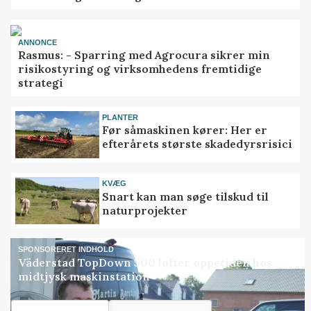
ANNONCE
Rasmus: - Sparring med Agrocura sikrer min
risikostyring og virksomhedens fremtidige
strategi
PLANTER
Før såmaskinen kører: Her er
efterårets største skadedyrsrisici
KVÆG
Snart kan man søge tilskud til
naturprojekter
SPONSORERET INDHOLD
Väderstad TopDown 500 løfter oppetiden hos
midtjysk maskinstation