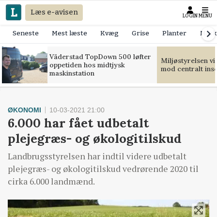
Læs e-avisen
LOGIN
MENU
Seneste
Mest læste
Kvæg
Grise
Planter
Mask
Väderstad TopDown 500 løfter
Miljøstyrelsen v
oppetiden hos midtjysk
mod centralt ins
maskinstation
ØKONOMI
10-03-2021 21:00
6.000 har fået udbetalt
plejegræs- og økologitilskud
Landbrugsstyrelsen har indtil videre udbetalt
plejegræs- og økologitilskud vedrørende 2020 til
cirka 6.000 landmænd.