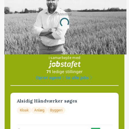
kæmpe juridisk for sin eksistens
Annonce
Loading...
Jobs
i samarbejde med
71
ledige stillinger
Opret agent
Se alle jobs
Alsidig Håndværker søges
Kloak
Anlæg
Byggeri