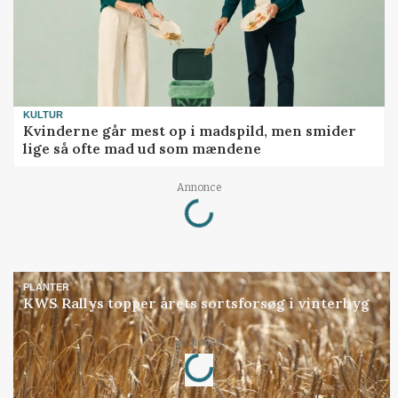
KULTUR
Kvinderne går mest op i madspild, men smider
lige så ofte mad ud som mændene
Loading...
Annonce
PLANTER
KWS Rallys topper årets sortsforsøg i vinterbyg
Loading...
Annonce