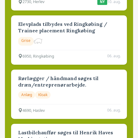
2730, Herlev
10. aug.
NY
Elevplads tilbydes ved Ringkøbing /
Trainee placement Ringkøbing
Grise
6950, Ringkøbing
06. aug.
Rørlægger / håndmand søges til
dræn/entreprenørarbejde.
Anlæg
Kloak
4690, Haslev
06. aug.
Lastbilchauffør søges til Henrik Haves