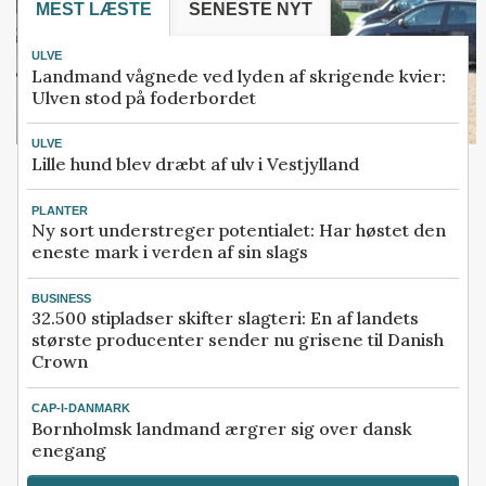
MEST LÆSTE
SENESTE NYT
ULVE
Landmand vågnede ved lyden af skrigende kvier:
Ulven stod på foderbordet
ULVE
Lille hund blev dræbt af ulv i Vestjylland
PLANTER
Ny sort understreger potentialet: Har høstet den
eneste mark i verden af sin slags
BUSINESS
32.500 stipladser skifter slagteri: En af landets
største producenter sender nu grisene til Danish
Crown
CAP-I-DANMARK
Bornholmsk landmand ærgrer sig over dansk
enegang