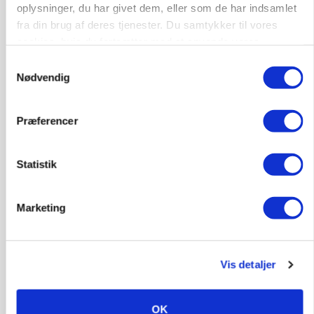
Skrabeæg i frit fald, mens økoprisen står
oplysninger, du har givet dem, eller som de har indsamlet
bomstille
fra din brug af deres tjenester. Du samtykker til vores
cookies, hvis du fortsætter med at anvende vores
Annonce
hjemmeside.
Samtykkevalg
Nødvendig
Præferencer
Statistik
Marketing
BUSINESS
Slagterigigant går sammen med indonesisk
Vis detaljer
milliardfond om proteinsatsning
Annonce
OK