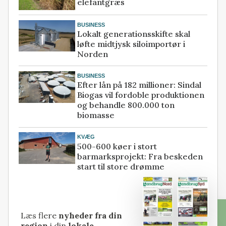
elefantgræs
BUSINESS
Lokalt generationsskifte skal
løfte midtjysk siloimportør i
Norden
BUSINESS
Efter lån på 182 millioner: Sindal
Biogas vil fordoble produktionen
og behandle 800.000 ton
biomasse
KVÆG
500-600 køer i stort
barmarksprojekt: Fra beskeden
start til store drømme
Læs flere
nyheder fra din
region
i din
lokale