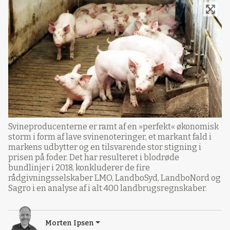
Svineproducenterne er ramt af en »perfekt« økonomisk
storm i form af lave svinenoteringer, et markant fald i
markens udbytter og en tilsvarende stor stigning i
prisen på foder. Det har resulteret i blodrøde
bundlinjer i 2018, konkluderer de fire
rådgivningsselskaber LMO, LandboSyd, LandboNord og
Sagro i en analyse af i alt 400 landbrugsregnskaber.
Morten Ipsen