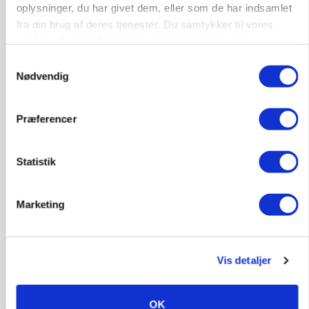
oplysninger, du har givet dem, eller som de har indsamlet
fra din brug af deres tjenester. Du samtykker til vores
cookies, hvis du fortsætter med at anvende vores
hjemmeside.
Samtykkevalg
Nødvendig
Præferencer
Statistik
MARKEDSFOKUS
Nye aktierekorder – og den brutale lektie fra et
Marketing
24-årigt finansgeni
Vis detaljer
HØST-TOUR
OK