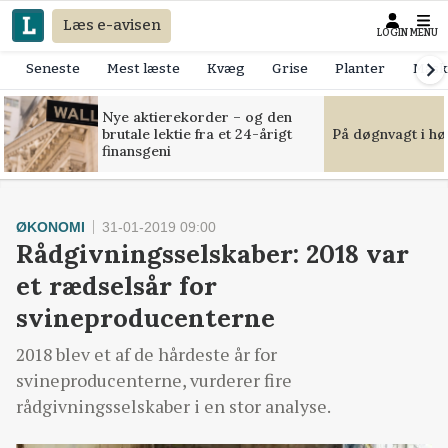
Læs e-avisen
LOGIN
MENU
Seneste
Mest læste
Kvæg
Grise
Planter
Mask
Nye aktierekorder – og den
brutale lektie fra et 24-årigt
På døgnvagt i hø
finansgeni
ØKONOMI
31-01-2019 09:00
Rådgivningsselskaber: 2018 var
et rædselsår for
svineproducenterne
2018 blev et af de hårdeste år for
svineproducenterne, vurderer fire
rådgivningsselskaber i en stor analyse.