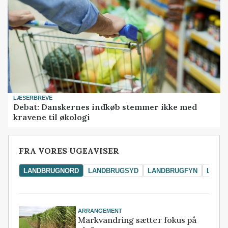
LÆSERBREVE
Debat: Danskernes indkøb stemmer ikke med
kravene til økologi
FRA VORES UGEAVISER
LANDBRUGNORD
LANDBRUGSYD
LANDBRUGFYN
LAND
ARRANGEMENT
Markvandring sætter fokus på