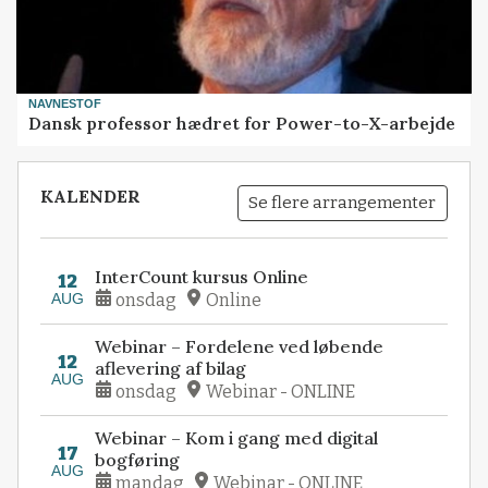
NAVNESTOF
Dansk professor hædret for Power-to-X-arbejde
KALENDER
Se flere arrangementer
InterCount kursus Online
12
AUG
onsdag
Online
Webinar – Fordelene ved løbende
12
aflevering af bilag
AUG
onsdag
Webinar - ONLINE
Webinar – Kom i gang med digital
17
bogføring
AUG
mandag
Webinar - ONLINE