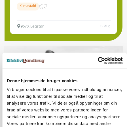
Klimastald
9670, Løgstør
03. aug.
Denne hjemmeside bruger cookies
Vi bruger cookies til at tilpasse vores indhold og annoncer,
til at vise dig funktioner til sociale medier og til at
analysere vores trafik. Vi deler også oplysninger om din
brug af vores website med vores partnere inden for
LEDER
sociale medier, annonceringspartnere og analysepartnere.
Befriende, at topredaktør erkender, hun er
Vores partnere kan kombinere disse data med andre
blevet klogere. Det kunne vi alle lære af