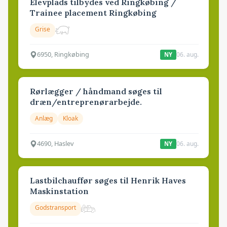
Elevplads tilbydes ved Ringkøbing /
Trainee placement Ringkøbing
Grise
6950, Ringkøbing
06. aug.
NY
Rørlægger / håndmand søges til
dræn/entreprenørarbejde.
Anlæg
Kloak
4690, Haslev
06. aug.
NY
Lastbilchauffør søges til Henrik Haves
Maskinstation
Godstransport