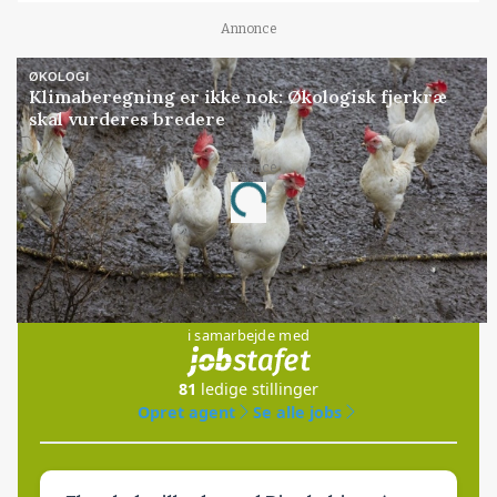
Annonce
ØKOLOGI
Klimaberegning er ikke nok: Økologisk fjerkræ
skal vurderes bredere
Annonce
Loading...
Jobs
i samarbejde med
81
ledige stillinger
Opret agent
Se alle jobs