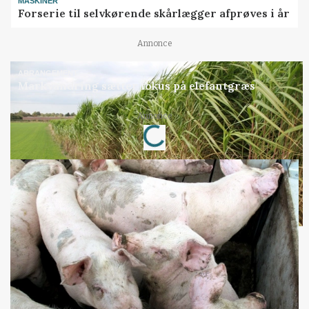
MASKINER
Forserie til selvkørende skårlægger afprøves i år
Annonce
ARRANGEMENT
Markvandring sætter fokus på elefantgræs
Loading...
Annonce