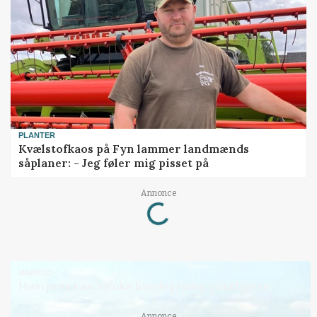
PLANTER
Kvælstofkaos på Fyn lammer landmænds
såplaner: - Jeg føler mig pisset på
Loading...
Annonce
MARKED
Høstpres kan sænke hvedeprisen yderligere
Annonce