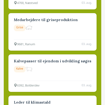
4700, Næstved
03. aug.
Medarbejdere til griseproduktion
Grise
9681, Ranum
03. aug.
Kalvepasser til ejendom i udvikling søges
Kalve
6392, Bolderslev
03. aug.
Leder til klimastald