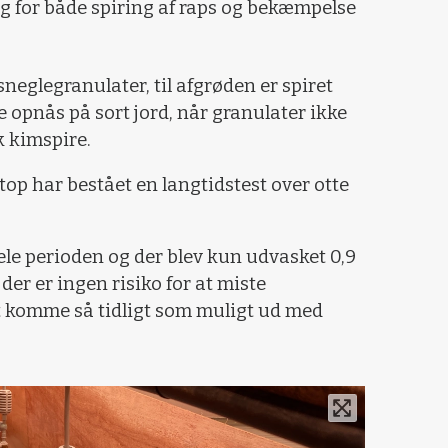
ng for både spiring af raps og bekæmpelse
neglegranulater, til afgrøden er spiret
opnås på sort jord, når granulater ikke
k kimspire.
top har bestået en langtidstest over otte
ele perioden og der blev kun udvasket 0,9
 der er ingen risiko for at miste
 komme så tidligt som muligt ud med