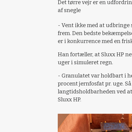
Det tørre vejr er en udfordri
af snegle
- Vent ikke med at udbringe s
frem. Den bedste bekæmpelse 
er i konkurrence med en fris
Han fortæller, at Sluxx HP ne
uger i simuleret regn.
- Granulatet var holdbart i h
procent jernfosfat pr. uge. Så
langtidsholdbarheden ved at
Sluxx HP.