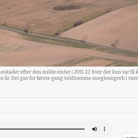
skader efter den milde vinter i 2011-12, hvor der kun var få 
ste år. Det gav for første gang voldsomme snegleangreb i vi