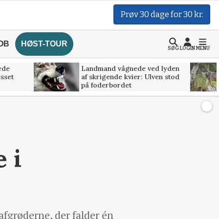
Prøv 30 dage for 30 kr.
OB
HØST-TOUR
SØG
LOGIN
MENU
æde
Landmand vågnede ved lyden
esset
af skrigende kvier: Ulven stod
på foderbordet
 i
afgrøderne, der falder én