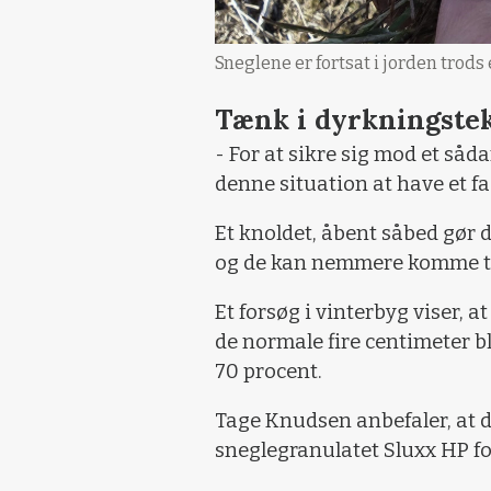
Sneglene er fortsat i jorden trods
Tænk i dyrkningste
- For at sikre sig mod et såd
denne situation at have et fa
Et knoldet, åbent såbed gør d
og de kan nemmere komme til
Et forsøg i vinterbyg viser, a
de normale fire centimeter b
70 procent.
Tage Knudsen anbefaler, at 
sneglegranulatet Sluxx HP fo