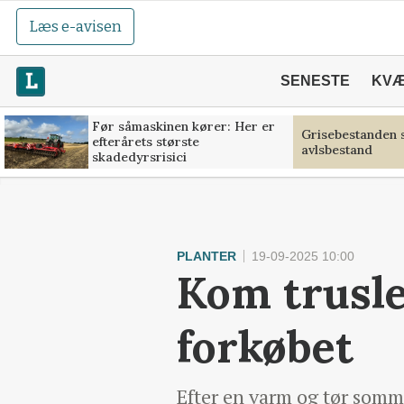
Læs e-avisen
SENESTE
KV
Før såmaskinen kører: Her er
Grisebestanden s
efterårets største
avlsbestand
skadedyrsrisici
PLANTER
19-09-2025 10:00
Kom trusle
forkøbet
Efter en varm og tør somme