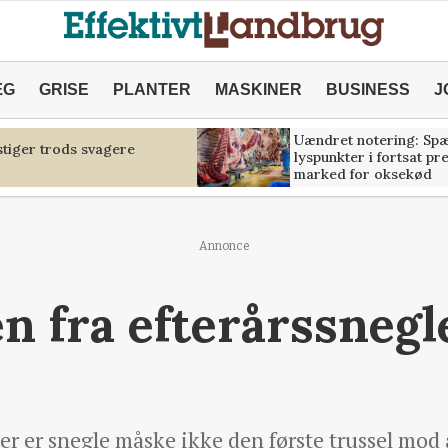
ÆG
GRISE
PLANTER
MASKINER
BUSINESS
J
Uændret notering: Sp
tiger trods svagere
lyspunkter i fortsat pr
marked for oksekød
Annonce
n fra efterårssnegle
r er snegle måske ikke den første trussel mod 