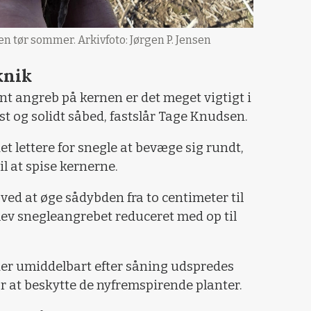
 en tør sommer. Arkivfoto: Jørgen P. Jensen
knik
ant angreb på kernen er det meget vigtigt i
st og solidt såbed, fastslår Tage Knudsen.
et lettere for snegle at bevæge sig rundt,
 at spise kernerne.
t ved at øge sådybden fra to centimeter til
lev snegleangrebet reduceret med op til
der umiddelbart efter såning udspredes
r at beskytte de nyfremspirende planter.