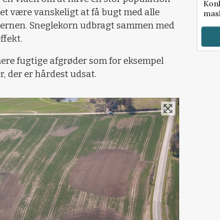
Kon
det være vanskeligt at få bugt med alle
mask
i kernen. Sneglekorn udbragt sammen med
fekt.
mere fugtige afgrøder som for eksempel
, der er hårdest udsat.