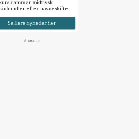
kurs rammer midtjysk
inhandler efter navneskifte
Se flere nyheder her
Annonce