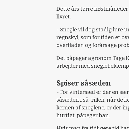
Dette års tørre høstmåneder 
livret.
- Snegle vil dog stadig lure 
regnskyl, som for tiden er over
overfladen og forårsage prob
Det påpeger agronom Tage Kn
arbejder med sneglebekæmpe
Spiser såsæden
- For vintersæd er der en særl
såsæden i så-rillen, når de
kernen af sneglene, er der in
hurtigt, påpeger han.
Hvis man fra tidligere tid ha