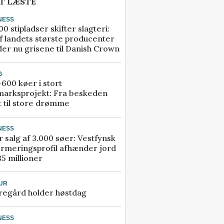
T LÆSTE
NESS
00 stipladser skifter slagteri:
f landets største producenter
er nu grisene til Danish Crown
G
600 køer i stort
marksprojekt: Fra beskeden
t til store drømme
NESS
r salg af 3.000 søer: Vestfynsk
rmeringsprofil afhænder jord
85 millioner
UR
regård holder høstdag
NESS