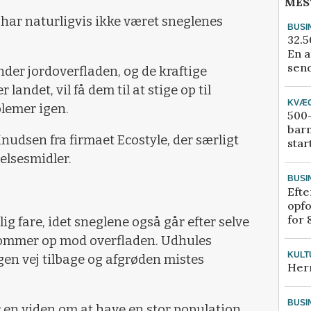
MES
har naturligvis ikke været sneglenes
BUSI
32.5
En a
send
under jordoverfladen, og de kraftige
 landet, vil få dem til at stige op til
KVÆ
lemer igen.
500-
bar
udsen fra firmaet Ecostyle, der særligt
star
lsesmidler.
BUSI
Efte
opfo
for 
ig fare, idet sneglene også går efter selve
 kommer op mod overfladen. Udhules
KULT
gen vej tilbage og afgrøden mistes
Her
BUSI
r en viden om at have en stor population