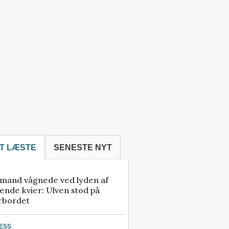
T LÆSTE
SENESTE NYT
mand vågnede ved lyden af
ende kvier: Ulven stod på
rbordet
ESS