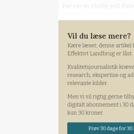
- Der var en utrolig god dialo
tilfredse, lød det efterfølge
hos Innovationscenter for 
dagen.
Vil du læse mere?
Kære læser, denne artikel 
Effektivt Landbrug er låst.
Kvalitetsjournalistik kræv
research, ekspertise og ad
relevante kilder.
Men vi vil rigtig gerne tilb
digitalt abonnement i 30 d
kun 30 kroner.
Prøv 30 dage for 30 