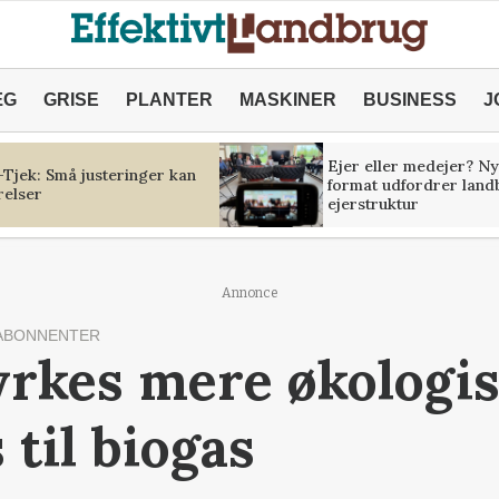
ÆG
GRISE
PLANTER
MASKINER
BUSINESS
J
Ejer eller medejer? Ny
Tjek: Små justeringer kan
format udfordrer land
relser
ejerstruktur
Annonce
ABONNENTER
yrkes mere økologi
til biogas