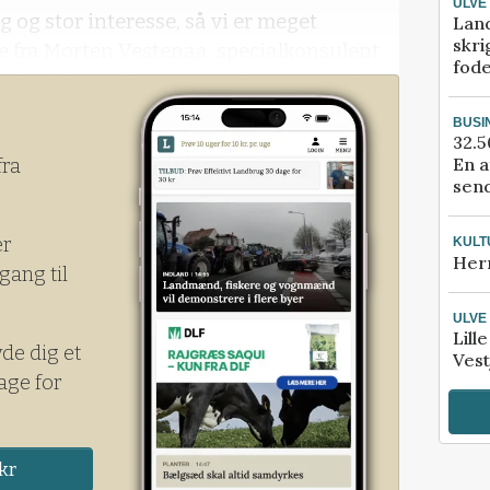
ULVE
g og stor interesse, så vi er meget
Lan
skri
nde fra Morten Vestenaa, specialkonsulent
fod
Økologisk Landbrug og medarrangør af
BUSI
32.5
En a
fra
send
er
KULT
Her
gang til
ULVE
Lill
yde dig et
Vest
age for
kr