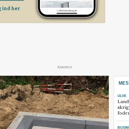
 ind her
Annonce
MES
ULVE
Land
skrig
fode
BUSIN