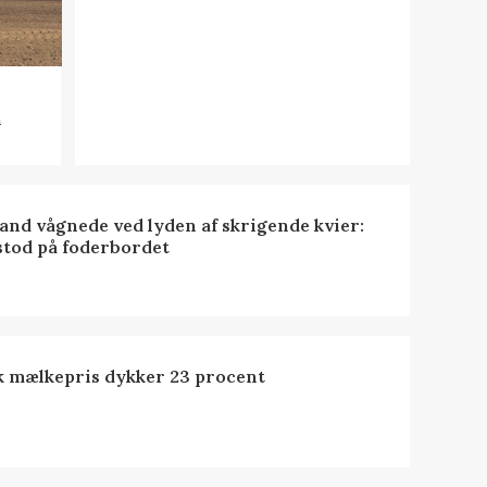
n
nd vågnede ved lyden af skrigende kvier:
stod på foderbordet
k mælkepris dykker 23 procent