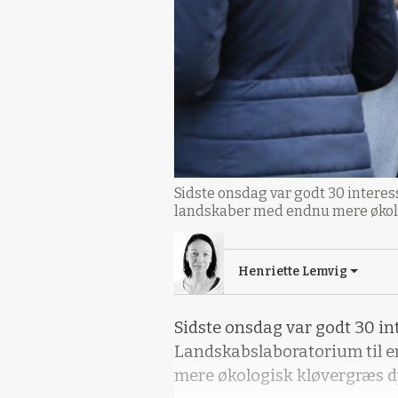
Sidste onsdag var godt 30 intere
landskaber med endnu mere økolog
Henriette Lemvig
Sidste onsdag var godt 30 in
Landskabslaboratorium til e
mere økologisk kløvergræs dy