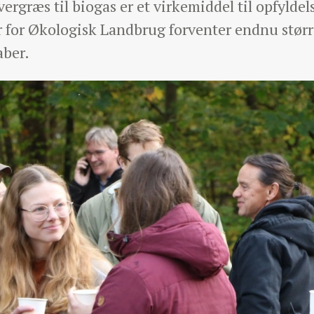
ergræs til biogas er et virkemiddel til opfyldel
r for Økologisk Landbrug forventer endnu større
ber.