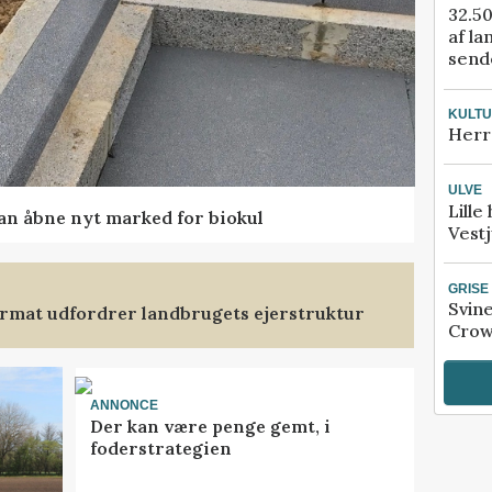
32.50
af la
sende
KULT
Herr
ULVE
Lille
kan åbne nyt marked for biokul
Vestj
GRISE
Svin
format udfordrer landbrugets ejerstruktur
Crow
ANNONCE
Der kan være penge gemt, i
foderstrategien