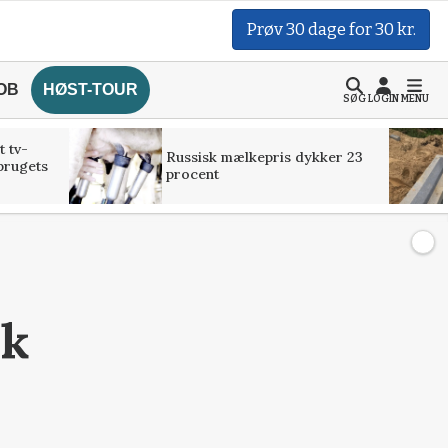
Prøv 30 dage for 30 kr.
OB
HØST-TOUR
SØG
LOGIN
MENU
t tv-
Russisk mælkepris dykker 23
brugets
procent
sk