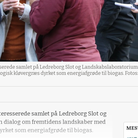
sserede samlet på Ledreborg Slot og Landskabslaboratorium 
isk kløvergræs dyrket som energiafgrøde til biogas. Fotos:
teresserede samlet på Ledreborg Slot og
n dialog om fremtidens landskaber med
MES
rket som energiafgrøde til biogas.