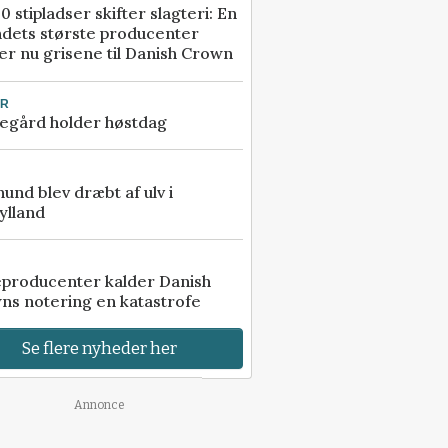
0 stipladser skifter slagteri: En
ndets største producenter
r nu grisene til Danish Crown
UR
egård holder høstdag
 hund blev dræbt af ulv i
ylland
eproducenter kalder Danish
ns notering en katastrofe
Se flere nyheder her
Annonce