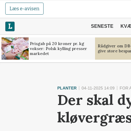
Læs e-avisen
SENESTE
KV
Prisgab på 20 kroner pr. kg
Rådgiver om DB-
vokser: Polsk kylling presser
give store bespa
markedet
PLANTER
04-11-2025 14:09
FOR 
Der skal d
kløvergræs 