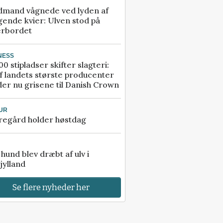
dmand vågnede ved lyden af
gende kvier: Ulven stod på
erbordet
NESS
00 stipladser skifter slagteri:
f landets største producenter
er nu grisene til Danish Crown
UR
regård holder høstdag
e hund blev dræbt af ulv i
jylland
Se flere nyheder her