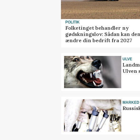
POLITIK
Folketinget behandler ny
gødskningslov: Sådan kan de
ændre din bedrift fra 2027
ULVE
Landma
Ulven 
MARKED
Russis