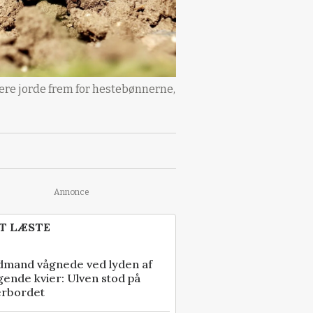
tere jorde frem for hestebønnerne,
Annonce
T LÆSTE
dmand vågnede ved lyden af
gende kvier: Ulven stod på
erbordet