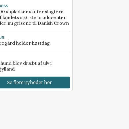
NESS
00 stipladser skifter slagteri:
f landets største producenter
er nu grisene til Danish Crown
UR
regård holder høstdag
e hund blev dræbt af ulv i
jylland
Se flere nyheder her