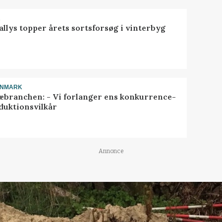
R
llys topper årets sortsforsøg i vinterbyg
ANMARK
æbranchen: - Vi forlanger ens konkurrence-
duktionsvilkår
Annonce