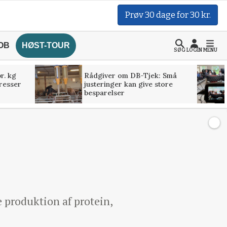
Prøv 30 dage for 30 kr.
OB
HØST-TOUR
SØG
LOGIN
MENU
r. kg
Rådgiver om DB-Tjek: Små
presser
justeringer kan give store
besparelser
e produktion af protein,