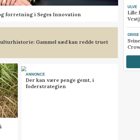
ULVE
Lille
og forretning i Seges Innovation
Vestj
GRISE
Svin
ulturhistorie: Gammel sæd kan redde truet
Crow
ANNONCE
Der kan være penge gemt, i
foderstrategien
å