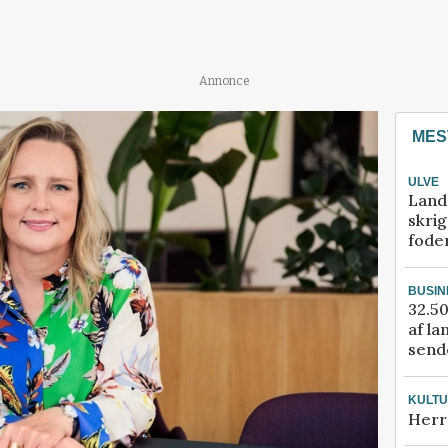
Annonce
MES
ULVE
Land
skrig
fode
BUSIN
32.50
af la
sende
KULT
Herr