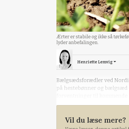
Ærter er stabile og ikke så tørke
lyder anbefalingen.
Henriette Lemvig
Bælgsædsforædler ved Nordic
på hestebønner og bælgsæd gen
forventninger til kommende 
Vil du læse mere?