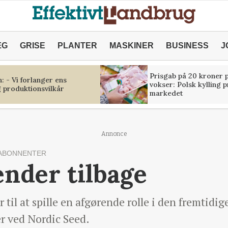
ÆG
GRISE
PLANTER
MASKINER
BUSINESS
J
Prisgab på 20 kroner p
 - Vi forlanger ens
vokser: Polsk kylling 
 produktionsvilkår
markedet
Annonce
ABONNENTER
nder tilbage
l at spille en afgørende rolle i den fremtidig
r ved Nordic Seed.