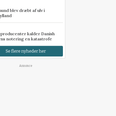
 hund blev dræbt af ulv i
ylland
eproducenter kalder Danish
ns notering en katastrofe
Se flere nyheder her
Annonce