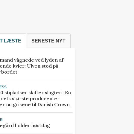
T LÆSTE
SENESTE NYT
mand vågnede ved lyden af
ende kvier: Ulven stod på
rbordet
ESS
0 stipladser skifter slagteri: En
ndets største producenter
r nu grisene til Danish Crown
UR
egård holder høstdag