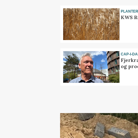
PLANTE
KWS Ra
CAP-I-D
Fjerkr
og pro