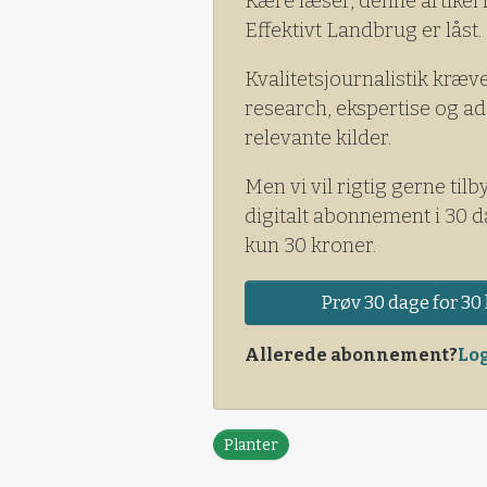
Kære læser, denne artikel 
Effektivt Landbrug er låst.
Kvalitetsjournalistik kræv
research, ekspertise og ad
relevante kilder.
Men vi vil rigtig gerne tilb
digitalt abonnement i 30 d
kun 30 kroner.
Prøv 30 dage for 30 
Allerede abonnement?
Log
Planter