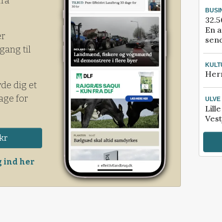
fra
BUSI
32.5
En a
er
send
gang til
KULT
Her
yde dig et
age for
ULVE
Lill
Vest
kr
 ind her