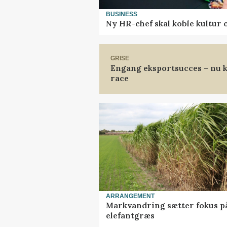
BUSINESS
Ny HR-chef skal koble kultur 
GRISE
Engang eksportsucces – nu k
race
ARRANGEMENT
Markvandring sætter fokus p
elefantgræs