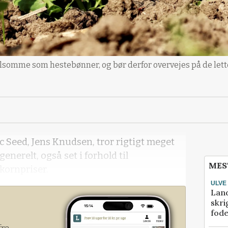
følsomme som hestebønner, og bør derfor overvejes på de let
 Seed, Jens Knudsen, tror rigtigt meget
erelt, også set i forhold til
MES
kornpriser.
ULVE
Lan
skri
fod