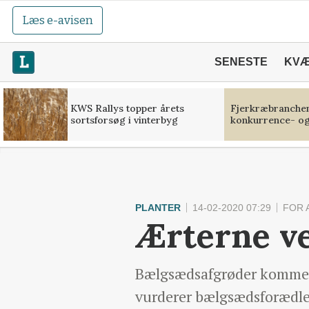
Læs e-avisen
SENESTE
KV
KWS Rallys topper årets
Fjerkræbranchen:
sortsforsøg i vinterbyg
konkurrence- og
PLANTER
14-02-2020 07:29
FOR 
Ærterne ve
Bælgsædsafgrøder kommer ti
vurderer bælgsædsforædle