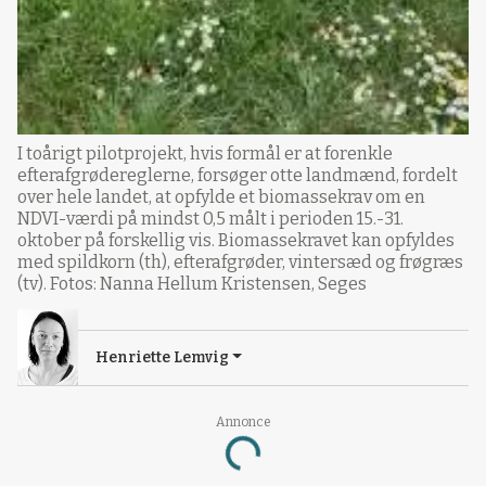
I toårigt pilotprojekt, hvis formål er at forenkle
efterafgrødereglerne, forsøger otte landmænd, fordelt
over hele landet, at opfylde et biomassekrav om en
NDVI-værdi på mindst 0,5 målt i perioden 15.-31.
oktober på forskellig vis. Biomassekravet kan opfyldes
med spildkorn (th), efterafgrøder, vintersæd og frøgræs
(tv). Fotos: Nanna Hellum Kristensen, Seges
Henriette Lemvig
Annonce
Loading...