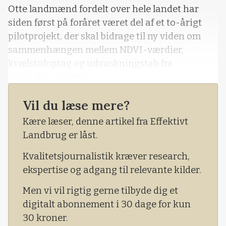
Otte landmænd fordelt over hele landet har
siden først på foråret været del af et to-årigt
pilotprojekt, der skal bidrage til ny viden om
sammenhængen mellem NDVI-værdier,
kvælstofoptag og udvaskningstab fra
forskellige afgrøder.
Projektet gennemføres af Seges i samarbejde
Vil du læse mere?
med Landbrugsstyrelsen i håb om, at reglerne
Kære læser, denne artikel fra Effektivt
for efterafgrøder kan gøres mere enkle, og
Landbrug er låst.
resultaterne er indtil videre lovende.
Kvalitetsjournalistik kræver research,
ekspertise og adgang til relevante kilder.
Men vi vil rigtig gerne tilbyde dig et
digitalt abonnement i 30 dage for kun
30 kroner.