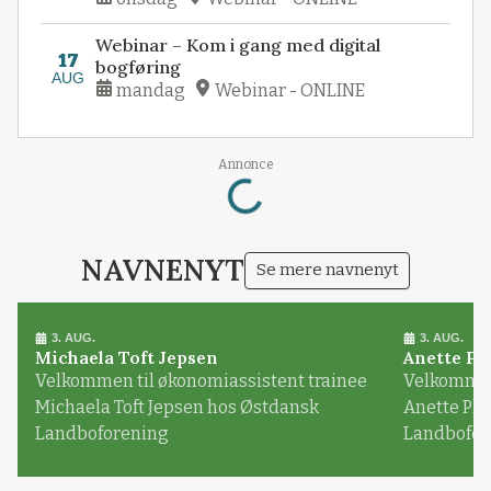
Webinar – Kom i gang med digital
17
bogføring
AUG
mandag
Webinar - ONLINE
Annonce
Loading...
NAVNENYT
Se mere navnenyt
3. AUG.
3. AUG.
Michaela Toft Jepsen
Anette Pl
Velkommen til økonomiassistent trainee
Velkommen 
Michaela Toft Jepsen hos Østdansk
Anette Pl
Landboforening
Landbofor