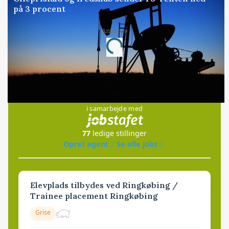
på 3 procent
Annonce
Loading...
Jobs
i samarbejde med
77
ledige stillinger
Opret agent
Se alle jobs
Elevplads tilbydes ved Ringkøbing /
Trainee placement Ringkøbing
Grise