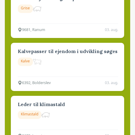
Grise
9681, Ranum
03. aug.
Kalvepasser til ejendom i udvikling søges
Kalve
6392, Bolderslev
03. aug.
Leder til klimastald
Klimastald