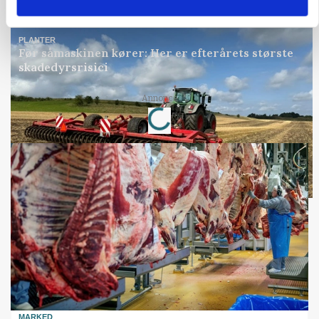
Annonce
PLANTER
Før såmaskinen kører: Her er efterårets største
skadedyrsrisici
Annonce
Loading...
MARKED