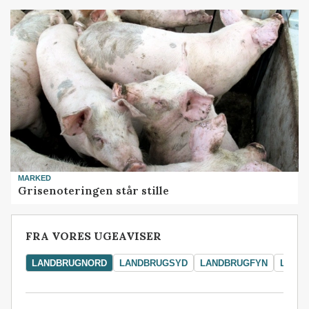
MARKED
Grisenoteringen står stille
FRA VORES UGEAVISER
LANDBRUGNORD
LANDBRUGSYD
LANDBRUGFYN
LAND