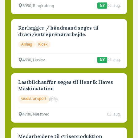
6950, Ringkøbing
06. aug.
NY
Rørlægger / håndmand søges til
dræn/entreprenørarbejde.
Anlæg
Kloak
4690, Haslev
06. aug.
NY
Lastbilchauffør søges til Henrik Haves
Maskinstation
Godstransport
4700, Næstved
03. aug.
Medarbejdere til griseproduktion