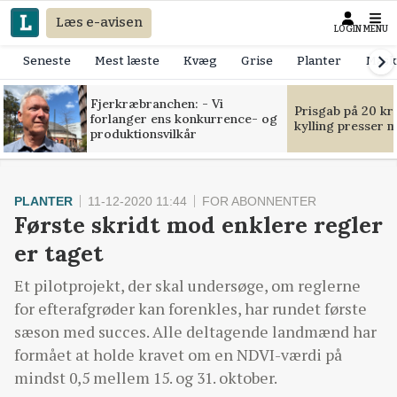
Læs e-avisen
LOGIN
MENU
Seneste
Mest læste
Kvæg
Grise
Planter
Mask
Fjerkræbranchen: - Vi
Prisgab på 20 kr
forlanger ens konkurrence- og
kylling presser 
produktionsvilkår
PLANTER
11-12-2020 11:44
FOR ABONNENTER
Første skridt mod enklere regler
er taget
Et pilotprojekt, der skal undersøge, om reglerne
for efterafgrøder kan forenkles, har rundet første
sæson med succes. Alle deltagende landmænd har
formået at holde kravet om en NDVI-værdi på
mindst 0,5 mellem 15. og 31. oktober.