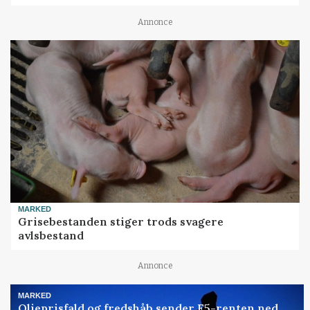
Annonce
MARKED
Grisebestanden stiger trods svagere
avlsbestand
Annonce
MARKED
Olieprisfald og fredshåb sender F5-renten ned