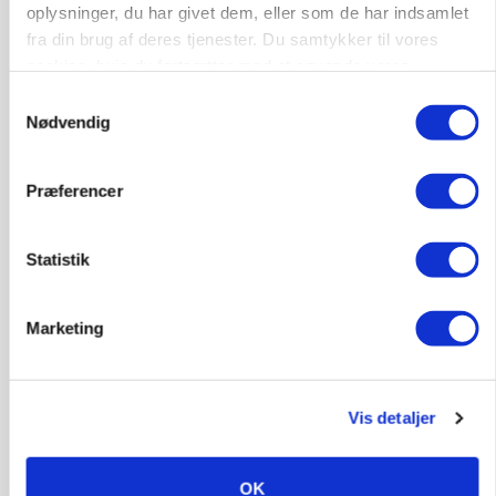
oplysninger, du har givet dem, eller som de har indsamlet
POLITIK
fra din brug af deres tjenester. Du samtykker til vores
»Nu stopper I«: Landbrugsdebattør og
cookies, hvis du fortsætter med at anvende vores
protestgruppe vil demonstrere mod ny
gødskningslov
hjemmeside.
Samtykkevalg
Nødvendig
Annonce
Præferencer
Statistik
Marketing
Vis detaljer
KVÆG
Snart kan man søge tilskud til naturprojekter
OK