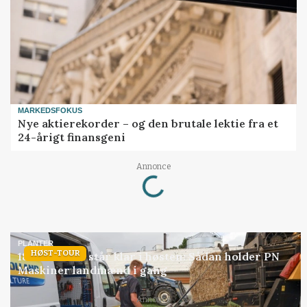
MARKEDSFOKUS
Nye aktierekorder – og den brutale lektie fra et
24-årigt finansgeni
Annonce
Loading...
PLANTER
HØST-TOUR
18 montører står klar i høsten: Sådan holder PN
Maskiner landmænd i gang
Annonce