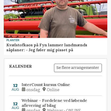
PLANTER
Kvælstofkaos på Fyn lammer landmænds
såplaner: - Jeg føler mig pisset på
KALENDER
Se flere arrangementer
InterCount kursus Online
12
AUG
onsdag
Online
Webinar – Fordelene ved løbende
12
aflevering af bilag
AUG
onsdag
Webinar - ONLINE