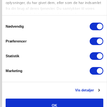
Ny griseprognose kan give anledning til et nyt
oplysninger, du har givet dem, eller som de har indsamlet
budgettjek
fra din brug af deres tjenester. Du samtykker til vores
cookies, hvis du fortsætter med at anvende vores
Annonce
hjemmeside.
Samtykkevalg
Loading...
Nødvendig
Præferencer
Statistik
Marketing
Vis detaljer
BUSINESS
Grambogård får oksekød på menuen hos
københavnsk restaurantkæde
OK