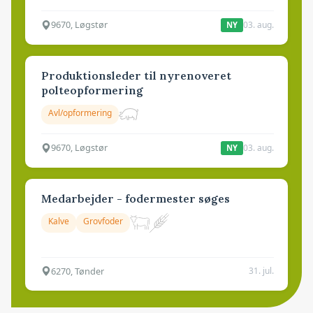
9670, Løgstør
03. aug.
NY
Produktionsleder til nyrenoveret
polteopformering
Avl/opformering
9670, Løgstør
03. aug.
NY
Medarbejder - fodermester søges
Kalve
Grovfoder
6270, Tønder
31. jul.