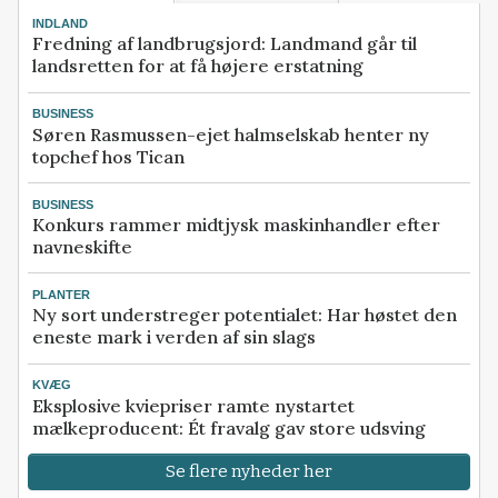
INDLAND
Fredning af landbrugsjord: Landmand går til
landsretten for at få højere erstatning
BUSINESS
Søren Rasmussen-ejet halmselskab henter ny
topchef hos Tican
BUSINESS
Konkurs rammer midtjysk maskinhandler efter
navneskifte
PLANTER
Ny sort understreger potentialet: Har høstet den
eneste mark i verden af sin slags
KVÆG
Eksplosive kviepriser ramte nystartet
mælkeproducent: Ét fravalg gav store udsving
Se flere nyheder her