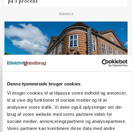
på 3 procent
Annonce
Denne hjemmeside bruger cookies
Vi bruger cookies til at tilpasse vores indhold og annoncer,
BUSINESS
Lave grisepriser og nye regler øger landbobanks
til at vise dig funktioner til sociale medier og til at
forsigtighed
analysere vores trafik. Vi deler også oplysninger om din
brug af vores website med vores partnere inden for
Annonce
sociale medier, annonceringspartnere og analysepartnere.
Vores partnere kan kombinere disse data med andre
KLUMME