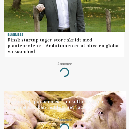
BUSINESS
Finsk startup tager store skridt med
planteprotein: - Ambitionen er at blive en global
virksomhed
Annonce
Loading...
GRISE
Engang eksportsucces – nu kulturhistorie:
Gammel sæd kan redde truet race
Annonce