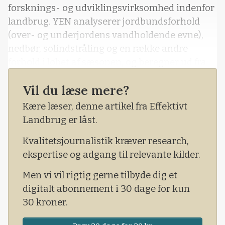
forsknings- og udviklingsvirksomhed indenfor
landbrug. YEN analyserer jordbundsforhold
(over- og underjordens vandholdende evne),
nedbør, solindstråling og en række andre
forhold i løbet af sæsonen, og beregner ud fra
disse data, hvor godt udbyttepotentialet
Vil du læse mere?
udnyttes på den enkelte mark.
Kære læser, denne artikel fra Effektivt
Landbrug er låst.
Kvalitetsjournalistik kræver research,
ekspertise og adgang til relevante kilder.
Men vi vil rigtig gerne tilbyde dig et
digitalt abonnement i 30 dage for kun
30 kroner.