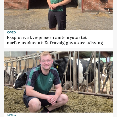
KVÆG
Eksplosive kviepriser ramte nystartet
mælkeproducent: Ét fravalg gav store udsving
KVÆG