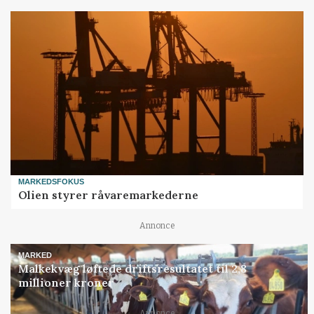
MARKEDSFOKUS
Olien styrer råvaremarkederne
Annonce
MARKED
Malkekvæg løftede driftsresultatet til 2,8
millioner kroner
Annonce