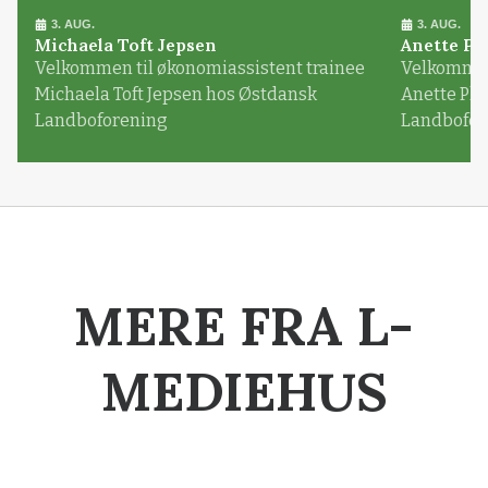
3. AUG.
3. AUG.
Michaela Toft Jepsen
Anette Pl
Velkommen til økonomiassistent trainee
Velkommen 
Michaela Toft Jepsen hos Østdansk
Anette Pl
Landboforening
Landbofor
MERE FRA L-
MEDIEHUS