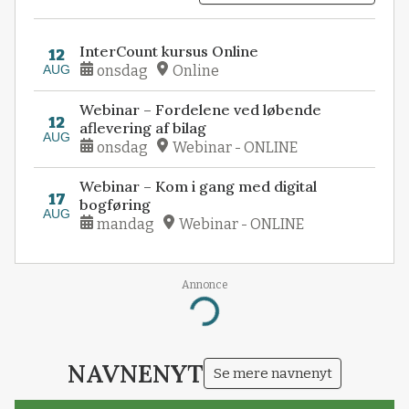
InterCount kursus Online
12
AUG
onsdag
Online
Webinar – Fordelene ved løbende
12
aflevering af bilag
AUG
onsdag
Webinar - ONLINE
Webinar – Kom i gang med digital
17
bogføring
AUG
mandag
Webinar - ONLINE
Annonce
Loading...
NAVNENYT
Se mere navnenyt