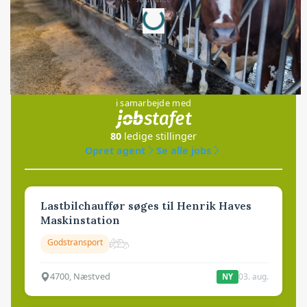
Loading...
Jobs
i samarbejde med
80
ledige stillinger
Opret agent
Se alle jobs
Lastbilchauffør søges til Henrik Haves
Maskinstation
Godstransport
4700, Næstved
03. aug.
NY