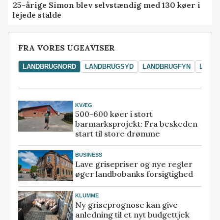
25-årige Simon blev selvstændig med 130 køer i
lejede stalde
FRA VORES UGEAVISER
LANDBRUGNORD
LANDBRUGSYD
LANDBRUGFYN
LAND
KVÆG
500-600 køer i stort
barmarksprojekt: Fra beskeden
start til store drømme
BUSINESS
Lave grisepriser og nye regler
øger landbobanks forsigtighed
KLUMME
Ny griseprognose kan give
anledning til et nyt budgettjek