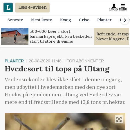
Læs e-avisen
LOGIN
MENU
Seneste
Mest læste
Kvæg
Grise
Planter
Mask
500-600 køer i stort
Befriende, at to
barmarksprojekt: Fra beskeden
blevet klogere. D
start til store drømme
PLANTER
20-08-2020 11:48
FOR ABONNENTER
Hvedesort til tops på Ultang
Verdensrekorden blev ikke slået i denne omgang,
men udbyttet i hvedemarken med den nye sort
Pondus på ejendommen Ultang ved Haderslev var
mere end tilfredsstillende med 13,8 tons pr. hektar.