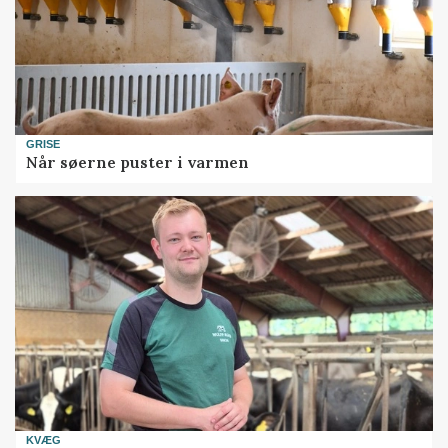
GRISE
Når søerne puster i varmen
KVÆG