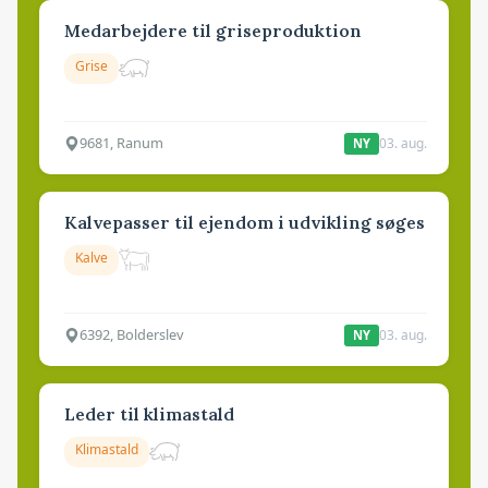
Medarbejdere til griseproduktion
Grise
9681, Ranum
03. aug.
NY
Kalvepasser til ejendom i udvikling søges
Kalve
6392, Bolderslev
03. aug.
NY
Leder til klimastald
Klimastald