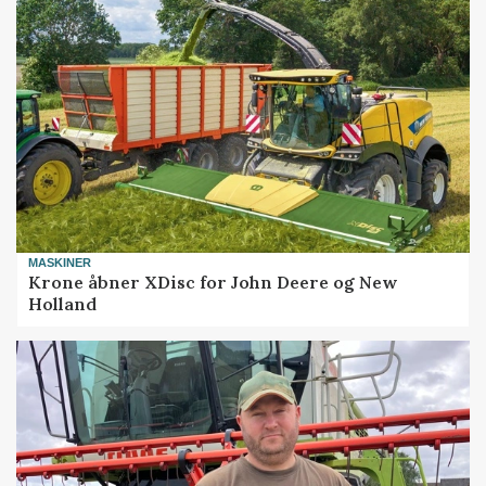
MASKINER
Krone åbner XDisc for John Deere og New
Holland