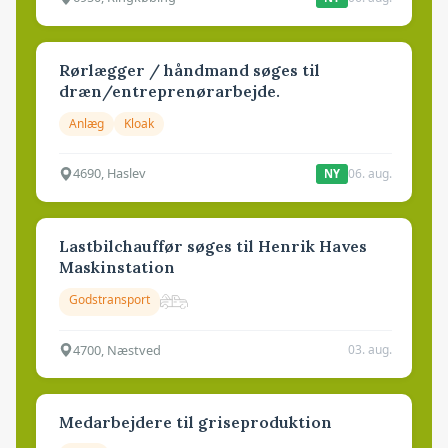
Rørlægger / håndmand søges til
dræn/entreprenørarbejde.
Anlæg
Kloak
4690, Haslev
06. aug.
NY
Lastbilchauffør søges til Henrik Haves
Maskinstation
Godstransport
4700, Næstved
03. aug.
Medarbejdere til griseproduktion