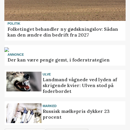
POLITIK
Folketinget behandler ny gødskningslov: Sådan
kan den ændre din bedrift fra 2027
ANNONCE
Der kan være penge gemt, i foderstrategien
ULVE
Landmand vågnede ved lyden af
skrigende kvier: Ulven stod på
foderbordet
MARKED
Russisk mælkepris dykker 23
procent