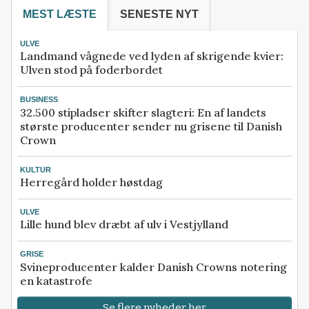
MEST LÆSTE
SENESTE NYT
ULVE
Landmand vågnede ved lyden af skrigende kvier:
Ulven stod på foderbordet
BUSINESS
32.500 stipladser skifter slagteri: En af landets
største producenter sender nu grisene til Danish
Crown
KULTUR
Herregård holder høstdag
ULVE
Lille hund blev dræbt af ulv i Vestjylland
GRISE
Svineproducenter kalder Danish Crowns notering
en katastrofe
Se flere nyheder her