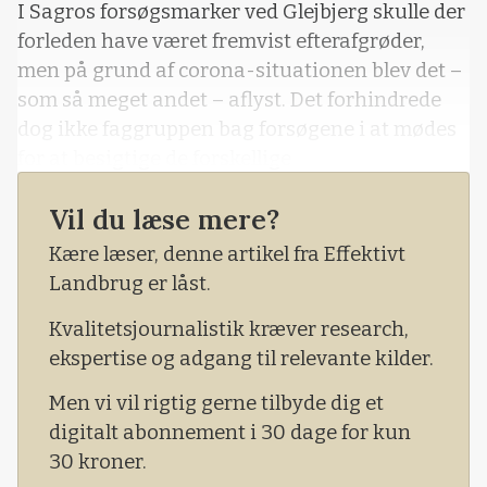
I Sagros forsøgsmarker ved Glejbjerg skulle der
forleden have været fremvist efterafgrøder,
men på grund af corona-situationen blev det –
som så meget andet – aflyst. Det forhindrede
dog ikke faggruppen bag forsøgene i at mødes
for at besigtige de forskellige
efterafgrødeblandinger.
Vil du læse mere?
Kære læser, denne artikel fra Effektivt
Landbrug er låst.
Kvalitetsjournalistik kræver research,
ekspertise og adgang til relevante kilder.
Men vi vil rigtig gerne tilbyde dig et
digitalt abonnement i 30 dage for kun
30 kroner.