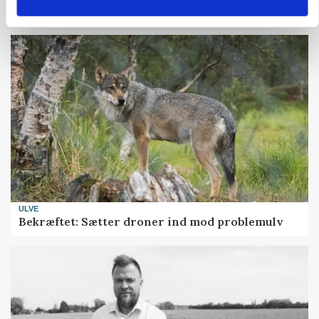
presset marked for oksekød
ULVE
Bekræftet: Sætter droner ind mod problemulv