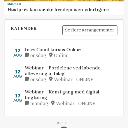
MARKED
Høstpres kan sænke hvedeprisen yderligere
KALENDER
Se flere arrangementer
InterCount kursus Online
12
AUG
onsdag
Online
Webinar – Fordelene ved løbende
12
aflevering af bilag
AUG
onsdag
Webinar - ONLINE
Webinar – Kom i gang med digital
17
bogføring
AUG
mandag
Webinar - ONLINE
Loading...
Annonce