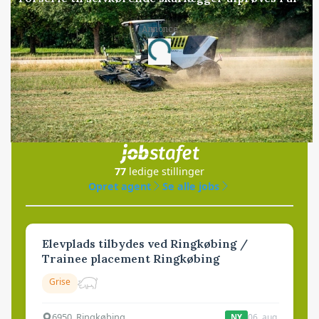
Annonce
Loading...
Jobs
i samarbejde med
77
ledige stillinger
Opret agent
Se alle jobs
Elevplads tilbydes ved Ringkøbing /
Trainee placement Ringkøbing
Grise
6950, Ringkøbing
06. aug.
NY