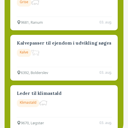
Grise
9681, Ranum
03. aug.
Kalvepasser til ejendom i udvikling søges
Kalve
6392, Bolderslev
03. aug.
Leder til klimastald
Klimastald
9670, Løgstør
03. aug.