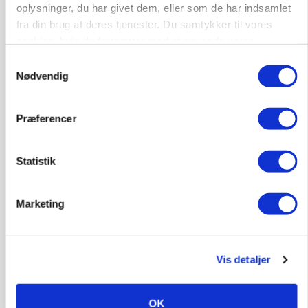
oplysninger, du har givet dem, eller som de har indsamlet
fra din brug af deres tjenester. Du samtykker til vores
PLANTER
Før såmaskinen kører: Her er efterårets største
cookies, hvis du fortsætter med at anvende vores
skadedyrsrisici
hjemmeside.
Samtykkevalg
Loading...
Nødvendig
Annonce
Præferencer
Statistik
Marketing
Vis detaljer
MARKED
OK
Uændret notering: Spæde lyspunkter i fortsat