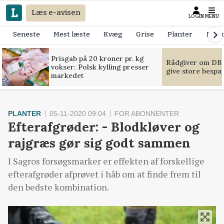
Læs e-avisen
LOGIN
MENU
Seneste
Mest læste
Kvæg
Grise
Planter
Mask
Prisgab på 20 kroner pr. kg
Rådgiver om DB-
vokser: Polsk kylling presser
give store bespa
markedet
PLANTER
05-11-2020 09:04
FOR ABONNENTER
Efterafgrøder: - Blodkløver og
rajgræs gør sig godt sammen
I Sagros forsøgsmarker er effekten af forskellige
efterafgrøder afprøvet i håb om at finde frem til
den bedste kombination.