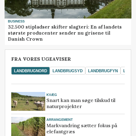
BUSINESS
32.500 stipladser skifter slagteri: En af landets
største producenter sender nu grisene til
Danish Crown
FRA VORES UGEAVISER
LANDBRUGNORD
LANDBRUGSYD
LANDBRUGFYN
LAND
KVÆG
Snart kan man søge tilskud til
naturprojekter
ARRANGEMENT
Markvandring sætter fokus på
elefantgræs