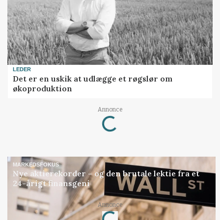
LEDER
Det er en uskik at udlægge et røgslør om
økoproduktion
Loading...
Annonce
MARKEDSFOKUS
Nye aktierekorder – og den brutale lektie fra et
24-årigt finansgeni
Loading...
Annonce