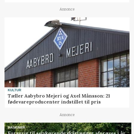
Annonce
KULTUR
Tæller Aabybro Mejeri og Axel Månsson: 21
fødevareproducenter indstillet til pris
Annonce
MASKINER
Forserie til selvkørende skårlægger afprøves i år