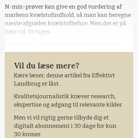
N-min-prøver kan give en god vurdering af
markens kvælstofindhold, så man kan beregne
næste afgrødes kvælstofbehov. Men det er på
høje tid, de tages.
- Det er en god forudsætning for succesfuld
vækst, at man kender markens
kvælstofindhold, siger konsulent Lea Staal,
Vil du læse mere?
Planteinnovation, Seges, og henviser til, at man
Kære læser, denne artikel fra Effektivt
dermed bedre kan beregne markens
Landbrug er låst.
kvælstofbehov i løbet af vækstsæsonen.
Kvalitetsjournalistik kræver research,
- Men
ekspertise og adgang til relevante kilder.
Men vi vil rigtig gerne tilbyde dig et
digitalt abonnement i 30 dage for kun
30 kroner.