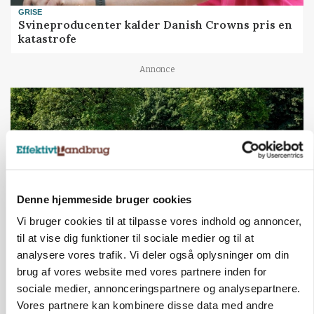
GRISE
Svineproducenter kalder Danish Crowns pris en
katastrofe
Annonce
Denne hjemmeside bruger cookies
Vi bruger cookies til at tilpasse vores indhold og annoncer,
til at vise dig funktioner til sociale medier og til at
analysere vores trafik. Vi deler også oplysninger om din
MASKINER
Forserie til selvkørende skårlægger afprøves i år
brug af vores website med vores partnere inden for
sociale medier, annonceringspartnere og analysepartnere.
Annonce
Vores partnere kan kombinere disse data med andre