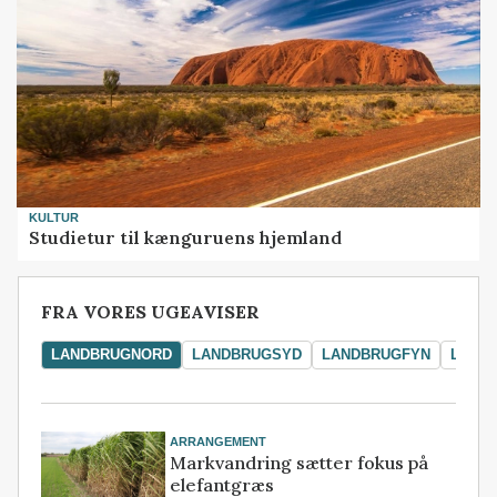
KULTUR
Studietur til kænguruens hjemland
FRA VORES UGEAVISER
LANDBRUGNORD
LANDBRUGSYD
LANDBRUGFYN
LAND
ARRANGEMENT
Markvandring sætter fokus på
elefantgræs