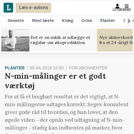
Læs e-avisen
LOGIN
MENU
Seneste
Mest læste
Kvæg
Grise
Planter
Mask
Det er en uskik at udlægge et
Nye aktierekorde
røgslør om økoproduktion
fra et 24-årigt f
PLANTER
09-04-2019 10:50
FOR ABONNENTER
N-min-målinger er et godt
værktøj
For at få et brugbart resultat er det vigtigt, at N-
min-målingerne udtages korrekt. Seges-konsulent
giver gode råd til hvordan, og hun lover, at den
øgede viden – der opnås ved udtagning af N-min-
målinger – stadig kan indhentes på marker, hvor