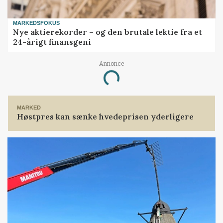
MARKEDSFOKUS
Nye aktierekorder – og den brutale lektie fra et
24-årigt finansgeni
Annonce
Loading...
MARKED
Høstpres kan sænke hvedeprisen yderligere