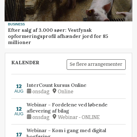
BUSINESS
Efter salg af 3.000 søer: Vestfynsk
opformeringsprofil afhænder jord for 85
millioner
KALENDER
Se flere arrangementer
InterCount kursus Online
12
AUG
onsdag
Online
Webinar – Fordelene ved løbende
12
aflevering af bilag
AUG
onsdag
Webinar - ONLINE
Webinar – Kom i gang med digital
17
bogføring