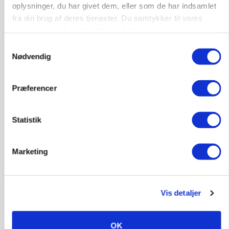
oplysninger, du har givet dem, eller som de har indsamlet
ARRANGEMENT
fra din brug af deres tjenester. Du samtykker til vores
Markvandring sætter fokus på elefantgræs
cookies, hvis du fortsætter med at anvende vores
Loading...
hjemmeside.
Samtykkevalg
Annonce
Nødvendig
Præferencer
Statistik
Marketing
Vis detaljer
MARKED
Grisenoteringen står stille
OK