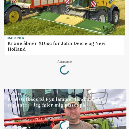
MASKINER
Krone åbner XDisc for John Deere og New
Holland
Loading...
Annonce
PLANTER
Kvælstofkaos på Fyn lammer landmænds
såplaner: - Jeg føler mig pisset på
Loading...
Annonce