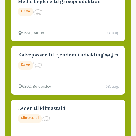
Medarbejdere til griseproduktion
Grise
9681, Ranum
03. aug.
Kalvepasser til ejendom i udvikling søges
Kalve
6392, Bolderslev
03. aug.
Leder til klimastald
Klimastald