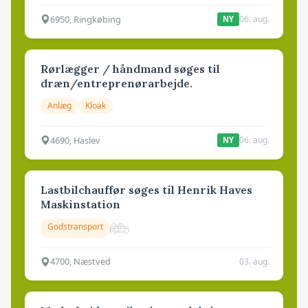
6950, Ringkøbing
06. aug.
NY
Rørlægger / håndmand søges til
dræn/entreprenørarbejde.
Anlæg
Kloak
4690, Haslev
06. aug.
NY
Lastbilchauffør søges til Henrik Haves
Maskinstation
Godstransport
4700, Næstved
03. aug.