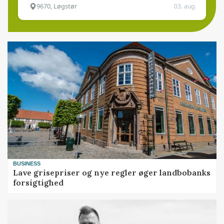
9670, Løgstør
03. aug.
BUSINESS
Lave grisepriser og nye regler øger landbobanks
forsigtighed