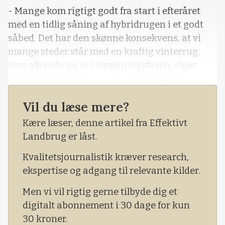
- Mange kom rigtigt godt fra start i efteråret
med en tidlig såning af hybridrugen i et godt
såbed. Det har den skønne konsekvens, at vi
mange steder står med en kraftig vinterrug,
som allerede nu er i strækningsfasen, siger
planteavlskonsulent Rasmus Dahlgaard
Jensen, AgriNord, til spørgsmålet om, hvad der
Vil du læse mere?
sker i marken netop nu.
Kære læser, denne artikel fra Effektivt
Men intet er så godt, at det ikke giver
Landbrug er låst.
udfordringer for nogen.
Kvalitetsjournalistik kræver research,
Ifølge planteavlskonsulente
ekspertise og adgang til relevante kilder.
Men vi vil rigtig gerne tilbyde dig et
digitalt abonnement i 30 dage for kun
30 kroner.