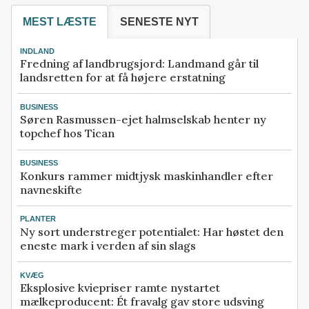
MEST LÆSTE
SENESTE NYT
INDLAND
Fredning af landbrugsjord: Landmand går til
landsretten for at få højere erstatning
BUSINESS
Søren Rasmussen-ejet halmselskab henter ny
topchef hos Tican
BUSINESS
Konkurs rammer midtjysk maskinhandler efter
navneskifte
PLANTER
Ny sort understreger potentialet: Har høstet den
eneste mark i verden af sin slags
KVÆG
Eksplosive kviepriser ramte nystartet
mælkeproducent: Ét fravalg gav store udsving