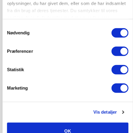
oplysninger, du har givet dem, eller som de har indsamlet
Annonce
fra din brug af deres tjenester. Du samtykker til vores
cookies, hvis du fortsætter med at anvende vores
LEDER
Befriende, at topredaktør erkender, hun er
hjemmeside.
Samtykkevalg
blevet klogere. Det kunne vi alle lære af
Nødvendig
Annonce
Loading...
Præferencer
Statistik
Marketing
Vis detaljer
OK