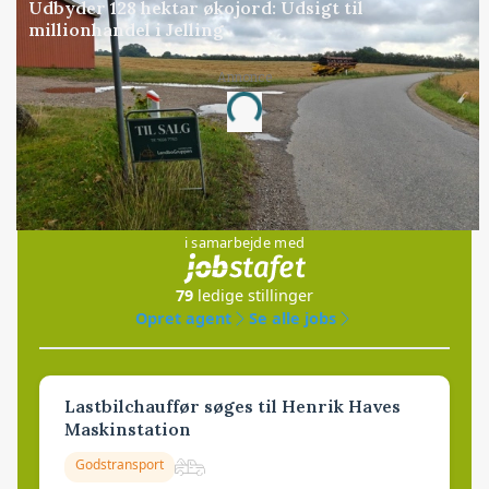
Udbyder 128 hektar økojord: Udsigt til
millionhandel i Jelling
Annonce
Loading...
Jobs
i samarbejde med
79
ledige stillinger
Opret agent
Se alle jobs
Lastbilchauffør søges til Henrik Haves
Maskinstation
Godstransport