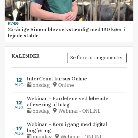
KVÆG
25-årige Simon blev selvstændig med 130 køer i
lejede stalde
KALENDER
Se flere arrangementer
InterCount kursus Online
12
AUG
onsdag
Online
Webinar – Fordelene ved løbende
12
aflevering af bilag
AUG
onsdag
Webinar - ONLINE
Webinar – Kom i gang med digital
17
bogføring
AUG
mandag
Webinar - ONLINE