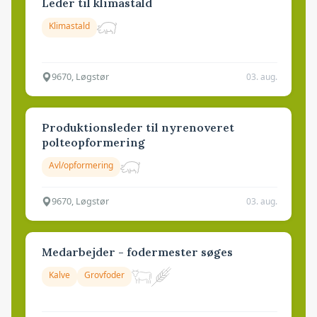
Leder til klimastald
Klimastald
9670, Løgstør
03. aug.
Produktionsleder til nyrenoveret
polteopformering
Avl/opformering
9670, Løgstør
03. aug.
Medarbejder - fodermester søges
Kalve
Grovfoder