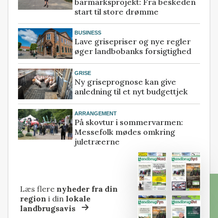
barmarksprojekt: Fra beskeden
start til store drømme
BUSINESS
Lave grisepriser og nye regler
øger landbobanks forsigtighed
GRISE
Ny griseprognose kan give
anledning til et nyt budgettjek
ARRANGEMENT
På skovtur i sommervarmen:
Messefolk mødes omkring
juletræerne
Læs flere
nyheder fra din
region
i din
lokale
landbrugsavis