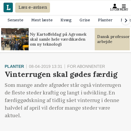
Læs e-avisen
LOGIN
MENU
Seneste
Mest læste
Kvæg
Grise
Planter
Mask
Ny Kartoffeldag på Agromek
Dansk professor
skal samle hele værdikæden
arbejde
om ny teknologi
PLANTER
08-04-2019 13:31
FOR ABONNENTER
Vinterrugen skal gødes færdig
Som mange andre afgrøder står også vinterrugen
de fleste steder kraftig og langt i udvikling. En
færdiggødskning af tidlig sået vinterrug i denne
halvdel af april vil derfor mange steder være
aktuel.