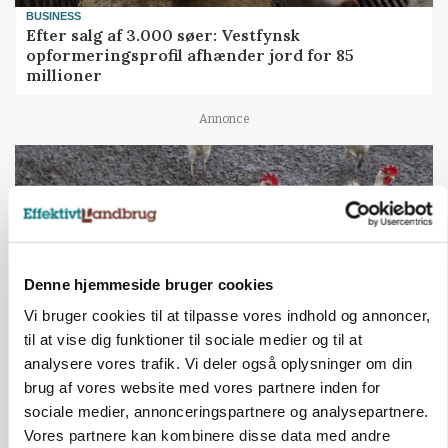
BUSINESS
Efter salg af 3.000 søer: Vestfynsk
opformeringsprofil afhænder jord for 85
millioner
Annonce
Denne hjemmeside bruger cookies
Vi bruger cookies til at tilpasse vores indhold og annoncer,
til at vise dig funktioner til sociale medier og til at
analysere vores trafik. Vi deler også oplysninger om din
brug af vores website med vores partnere inden for
ØKOLOGI
Klimaberegning er ikke nok: Økologisk fjerkræ
sociale medier, annonceringspartnere og analysepartnere.
skal vurderes bredere
Vores partnere kan kombinere disse data med andre