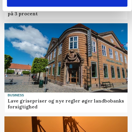
MARKED
Olieprisfald og fredshåb sender F5-renten ned
på 3 procent
BUSINESS
Lave grisepriser og nye regler øger landbobanks
forsigtighed