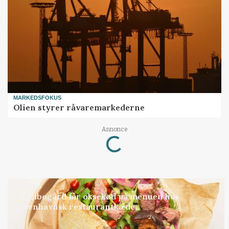
MARKEDSFOKUS
Olien styrer råvaremarkederne
Annonce
Loading...
BUSINESS
Grambogård får oksekød på menuen hos
københavnsk restaurantkæde
Annonce