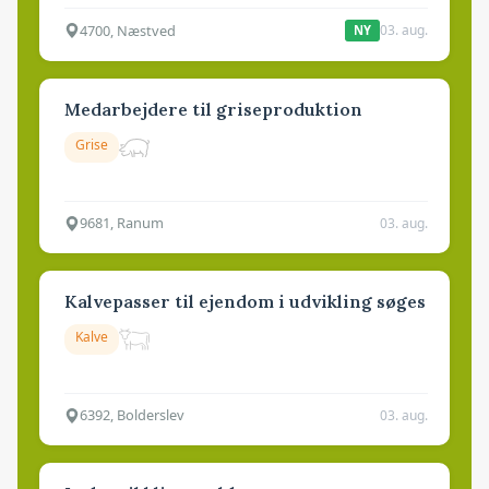
4700, Næstved
03. aug.
NY
Medarbejdere til griseproduktion
Grise
9681, Ranum
03. aug.
Kalvepasser til ejendom i udvikling søges
Kalve
6392, Bolderslev
03. aug.