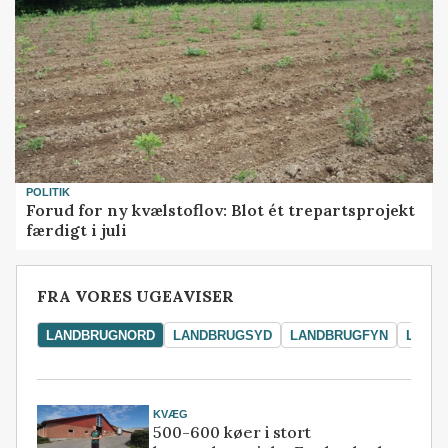
POLITIK
Forud for ny kvælstoflov: Blot ét trepartsprojekt
færdigt i juli
FRA VORES UGEAVISER
LANDBRUGNORD
LANDBRUGSYD
LANDBRUGFYN
LAND
KVÆG
500-600 køer i stort