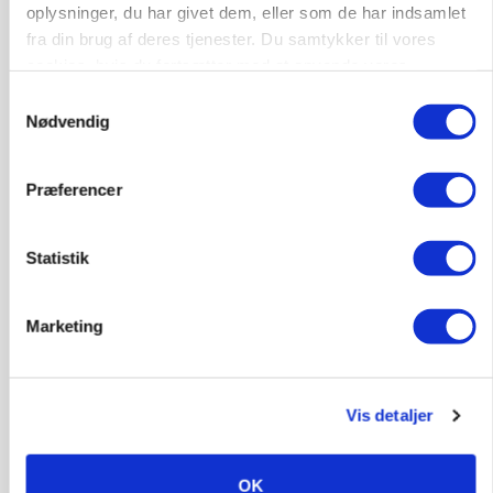
oplysninger, du har givet dem, eller som de har indsamlet
POLITIK
fra din brug af deres tjenester. Du samtykker til vores
Folketinget behandler ny gødskningslov: Sådan
cookies, hvis du fortsætter med at anvende vores
kan den ændre din bedrift fra 2027
hjemmeside.
Samtykkevalg
Nødvendig
Annonce
KVÆG
Snart kan man søge tilskud til naturprojekter
Præferencer
Loading...
Annonce
Statistik
Marketing
Vis detaljer
OK