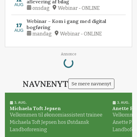
aflevering af bilag
AUG
onsdag
Webinar - ONLINE
Webinar – Kom i gang med digital
17
bogføring
AUG
mandag
Webinar - ONLINE
Loading...
Annonce
NAVNENYT
Se mere navnenyt
3. AUG.
3. AUG.
Michaela Toft Jepsen
Anette Pl
Velkommen til økonomiassistent trainee
Velkommen 
Michaela Toft Jepsen hos Østdansk
Anette Pl
Landboforening
Landbofor