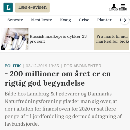
Læs e-avisen
LOGIN
MENU
Seneste
Mest læste
Kvæg
Grise
Planter
Mask
Russisk mælkepris dykker 23
Fra mark til mur
procent
marked for bioku
POLITIK
03-12-2019 13:35
FOR ABONNENTER
- 200 millioner om året er en
rigtig god begyndelse
Både hos Landbrug & Fødevarer og Danmarks
Naturfredningsforening glæder man sig over, at
der i aftalen for finansloven for 2020 er sat flere
penge af til jordfordeling og dermed udtagning af
lavbundsjorde.