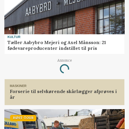
KULTUR
Tæller Aabybro Mejeri og Axel Månsson: 21
fødevareproducenter indstillet til pris
Annonce
Loading...
MASKINER
Forserie til selvkørende skårlægger afprøves i
år
HØST-TOUR