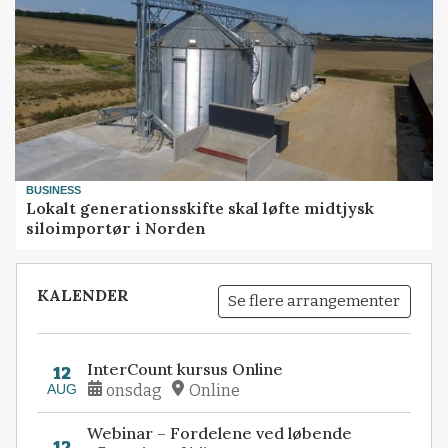
BUSINESS
Lokalt generationsskifte skal løfte midtjysk
siloimportør i Norden
KALENDER
Se flere arrangementer
InterCount kursus Online
12
AUG
onsdag
Online
Webinar – Fordelene ved løbende
12