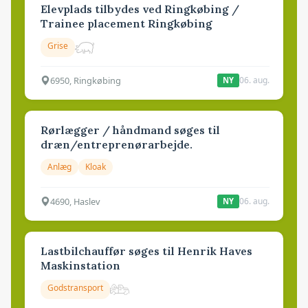
Elevplads tilbydes ved Ringkøbing /
Trainee placement Ringkøbing
Grise
6950, Ringkøbing
06. aug.
NY
Rørlægger / håndmand søges til
dræn/entreprenørarbejde.
Anlæg
Kloak
4690, Haslev
06. aug.
NY
Lastbilchauffør søges til Henrik Haves
Maskinstation
Godstransport