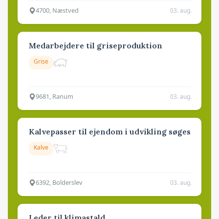
4700, Næstved
03. aug.
Medarbejdere til griseproduktion
Grise
9681, Ranum
03. aug.
Kalvepasser til ejendom i udvikling søges
Kalve
6392, Bolderslev
03. aug.
Leder til klimastald