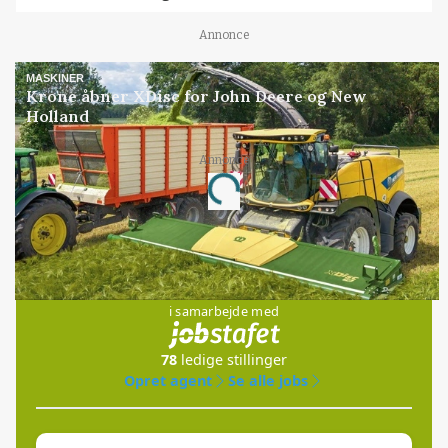
Annonce
MASKINER
Krone åbner XDisc for John Deere og New
Holland
Annonce
Loading...
Jobs
i samarbejde med
78
ledige stillinger
Opret agent
Se alle jobs