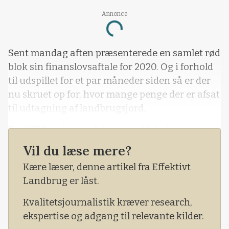
Annonce
Loading...
Sent mandag aften præsenterede en samlet rød
blok sin finanslovsaftale for 2020. Og i forhold
til udspillet for et par måneder siden så er der
nu skruet op for, hvor mange penge der er afsat
til udtagning af landbrugsjord.
For 2020 og hvert af de næste 10 år frem er der
afsat 200 millioner kroner, hvilket i alt giver 2
Vil du læse mere?
milliarder kroner. I udspillet fra begyndelsen af
Kære læser, denne artikel fra Effektivt
oktober fra regeringen var der kun afsat 150
Landbrug er låst.
millioner kroner til multifunktionel jord
Kvalitetsjournalistik kræver research,
ekspertise og adgang til relevante kilder.