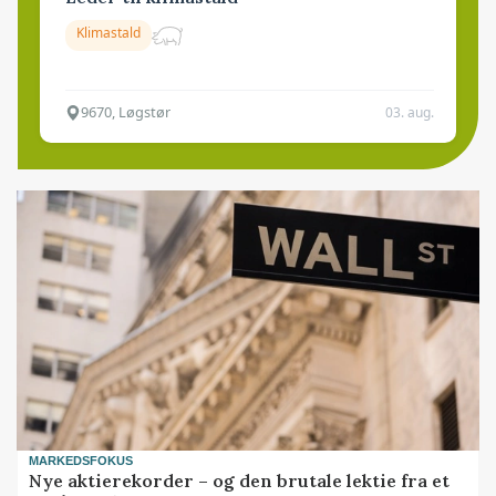
Klimastald
9670, Løgstør
03. aug.
MARKEDSFOKUS
Nye aktierekorder – og den brutale lektie fra et