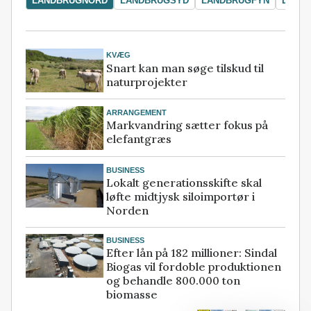
LANDBRUGNORD
LANDBRUGSYD
LANDBRUGFYN
LAND
KVÆG
Snart kan man søge tilskud til
naturprojekter
ARRANGEMENT
Markvandring sætter fokus på
elefantgræs
BUSINESS
Lokalt generationsskifte skal
løfte midtjysk siloimportør i
Norden
BUSINESS
Efter lån på 182 millioner: Sindal
Biogas vil fordoble produktionen
og behandle 800.000 ton
biomasse