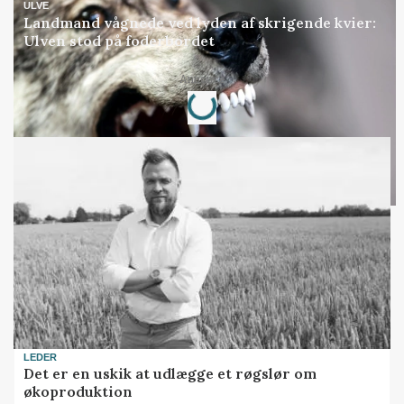
ULVE
Landmand vågnede ved lyden af skrigende kvier:
Ulven stod på foderbordet
Loading...
Annonce
LEDER
Det er en uskik at udlægge et røgslør om
økoproduktion