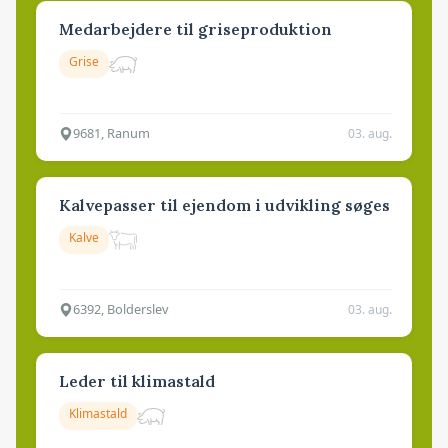
Medarbejdere til griseproduktion
Grise
9681, Ranum
03. aug.
Kalvepasser til ejendom i udvikling søges
Kalve
6392, Bolderslev
03. aug.
Leder til klimastald
Klimastald