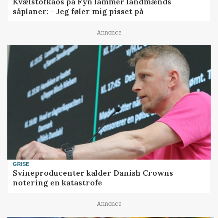
Kvælstofkaos på Fyn lammer landmænds
såplaner: - Jeg føler mig pisset på
Annonce
GRISE
Svineproducenter kalder Danish Crowns
notering en katastrofe
Annonce