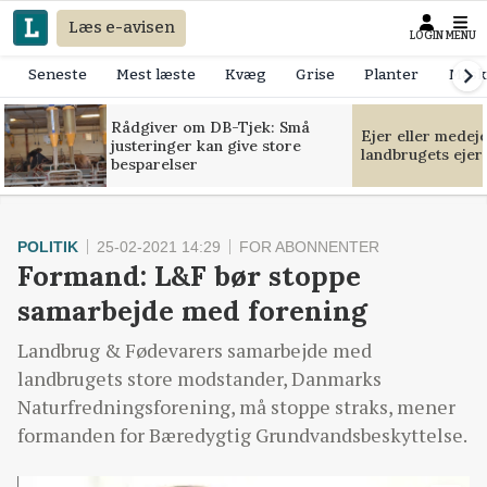
Læs e-avisen
LOGIN
MENU
Seneste
Mest læste
Kvæg
Grise
Planter
Mask
Rådgiver om DB-Tjek: Små
Ejer eller medej
justeringer kan give store
landbrugets ejer
besparelser
POLITIK
25-02-2021 14:29
FOR ABONNENTER
Formand: L&F bør stoppe
samarbejde med forening
Landbrug & Fødevarers samarbejde med
landbrugets store modstander, Danmarks
Naturfredningsforening, må stoppe straks, mener
formanden for Bæredygtig Grundvandsbeskyttelse.