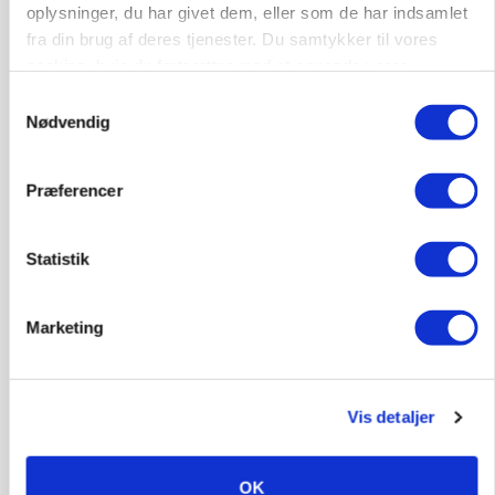
oplysninger, du har givet dem, eller som de har indsamlet
Annonce
fra din brug af deres tjenester. Du samtykker til vores
cookies, hvis du fortsætter med at anvende vores
POLITIK
hjemmeside.
»Nu stopper I«: Landbrugsdebattør og
Samtykkevalg
protestgruppe vil demonstrere mod ny
Nødvendig
gødskningslov
Loading...
Præferencer
Annonce
Statistik
Marketing
Vis detaljer
OK