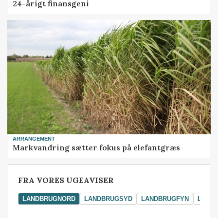
24-årigt finansgeni
ARRANGEMENT
Markvandring sætter fokus på elefantgræs
FRA VORES UGEAVISER
LANDBRUGNORD
LANDBRUGSYD
LANDBRUGFYN
LAND