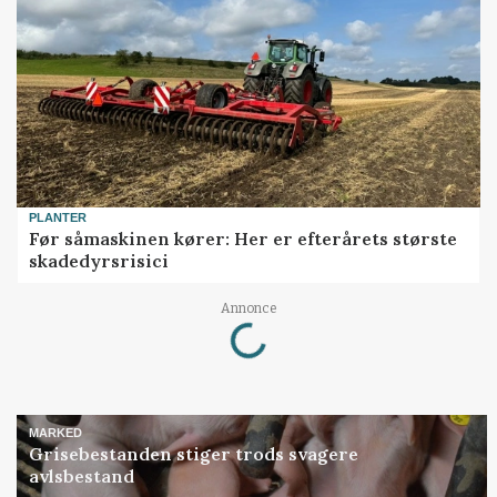
PLANTER
Før såmaskinen kører: Her er efterårets største
skadedyrsrisici
Loading...
Annonce
MARKED
Grisebestanden stiger trods svagere
avlsbestand