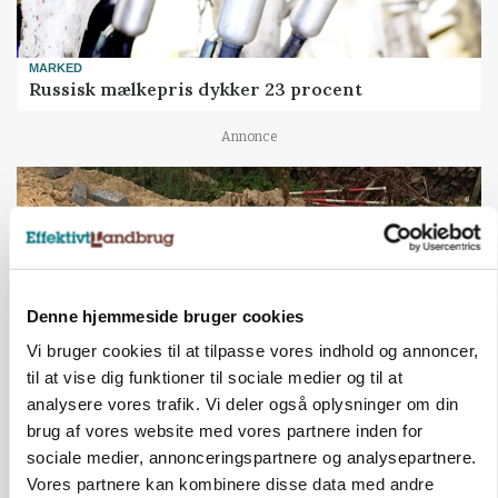
MARKED
Russisk mælkepris dykker 23 procent
Annonce
Denne hjemmeside bruger cookies
Vi bruger cookies til at tilpasse vores indhold og annoncer,
til at vise dig funktioner til sociale medier og til at
analysere vores trafik. Vi deler også oplysninger om din
brug af vores website med vores partnere inden for
BUSINESS
Fra mark til mur: Byggeriet kan åbne nyt
sociale medier, annonceringspartnere og analysepartnere.
marked for biokul
Vores partnere kan kombinere disse data med andre