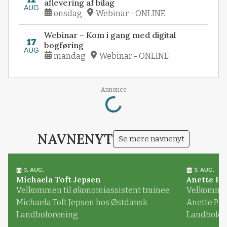
aflevering af bilag
AUG
onsdag
Webinar - ONLINE
Webinar – Kom i gang med digital
17
bogføring
AUG
mandag
Webinar - ONLINE
Loading...
Annonce
NAVNENYT
Se mere navnenyt
3. AUG.
3. AUG.
Michaela Toft Jepsen
Anette Pl
Velkommen til økonomiassistent trainee
Velkommen 
Michaela Toft Jepsen hos Østdansk
Anette Pl
Landboforening
Landbofor