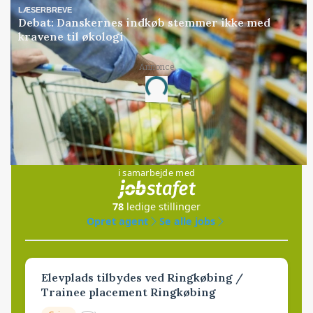
LÆSERBREVE
Debat: Danskernes indkøb stemmer ikke med
kravene til økologi
Annonce
Loading...
Jobs
i samarbejde med
78
ledige stillinger
Opret agent
Se alle jobs
Elevplads tilbydes ved Ringkøbing /
Trainee placement Ringkøbing