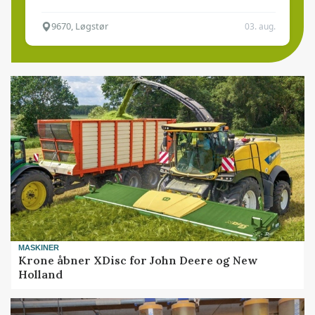
9670, Løgstør
03. aug.
MASKINER
Krone åbner XDisc for John Deere og New
Holland