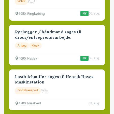
Grise
6950, Ringkøbing
06. aug.
NY
Rørlægger / håndmand søges til
dræn/entreprenørarbejde.
Anlæg
Kloak
4690, Haslev
06. aug.
NY
Lastbilchauffør søges til Henrik Haves
Maskinstation
Godstransport
4700, Næstved
03. aug.