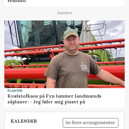
Holland
Annonce
PLANTER
Kvælstofkaos på Fyn lammer landmænds
såplaner: - Jeg føler mig pisset på
KALENDER
Se flere arrangementer