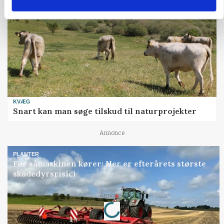
KVÆG
Snart kan man søge tilskud til naturprojekter
Annonce
PLANTER
Før såmaskinen kører: Her er efterårets største
skadedyrsrisici
Annonce
Loading...