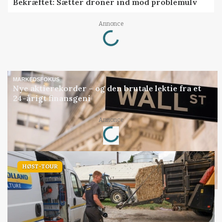
Bekræftet: Sætter droner ind mod problemulv
Annonce
Loading...
MARKEDSFOKUS
Nye aktierekorder – og den brutale lektie fra et
24-årigt finansgeni
Annonce
Loading...
HØST-TOUR