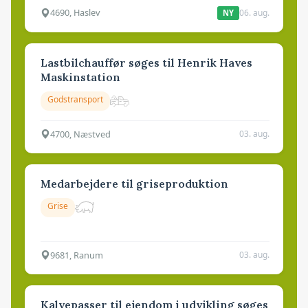
4690, Haslev
06. aug.
NY
Lastbilchauffør søges til Henrik Haves
Maskinstation
Godstransport
4700, Næstved
03. aug.
Medarbejdere til griseproduktion
Grise
9681, Ranum
03. aug.
Kalvepasser til ejendom i udvikling søges