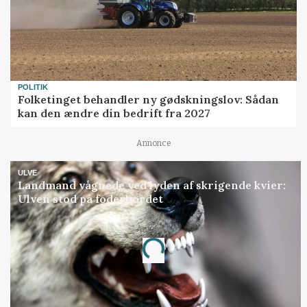
POLITIK
Folketinget behandler ny gødskningslov: Sådan
kan den ændre din bedrift fra 2027
Annonce
ULVE
Landmand vågnede ved lyden af skrigende kvier:
Ulven stod på foderbordet
Annonce
Loading...