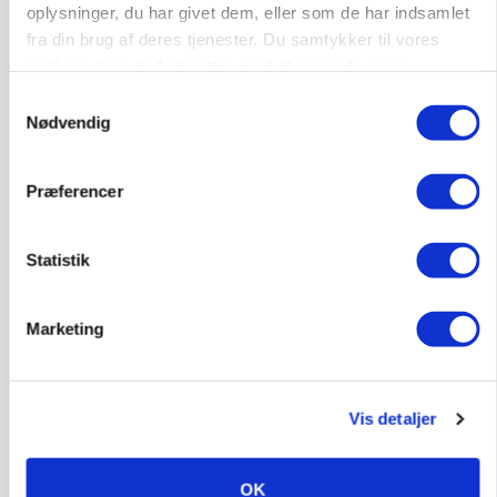
oplysninger, du har givet dem, eller som de har indsamlet
fra din brug af deres tjenester. Du samtykker til vores
cookies, hvis du fortsætter med at anvende vores
hjemmeside.
Samtykkevalg
Nødvendig
Præferencer
Statistik
POLITIK
Marketing
»Nu stopper I«: Landbrugsdebattør og
protestgruppe vil demonstrere mod ny
gødskningslov
Vis detaljer
Annonce
OK