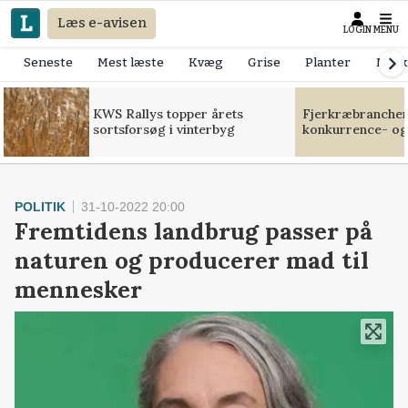
Læs e-avisen
LOGIN
MENU
Seneste
Mest læste
Kvæg
Grise
Planter
Mask
KWS Rallys topper årets
Fjerkræbranchen:
sortsforsøg i vinterbyg
konkurrence- og
POLITIK
31-10-2022 20:00
Fremtidens landbrug passer på
naturen og producerer mad til
mennesker