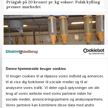
Prisgab på 20 kroner pr. kg vokser: Polsk kylling
presser markedet
Denne hjemmeside bruger cookies
GRISE
Vi bruger cookies til at tilpasse vores indhold og annoncer,
Rådgiver om DB-Tjek: Små justeringer kan give
til at vise dig funktioner til sociale medier og til at
store besparelser
analysere vores trafik. Vi deler også oplysninger om din
brug af vores website med vores partnere inden for
Annonce
Loading...
sociale medier, annonceringspartnere og analysepartnere.
Vores partnere kan kombinere disse data med andre