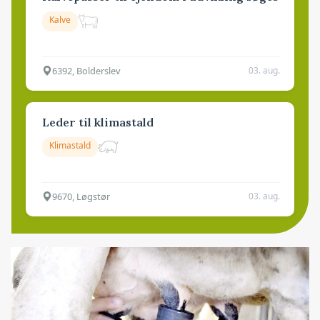
Kalve
6392, Bolderslev
03. aug.
Leder til klimastald
Klimastald
9670, Løgstør
03. aug.