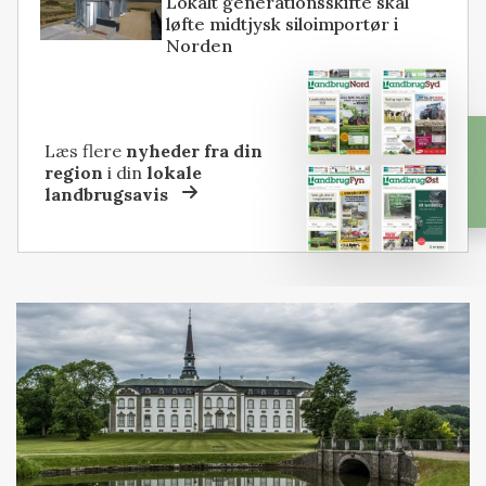
Lokalt generationsskifte skal
løfte midtjysk siloimportør i
Norden
Læs flere
nyheder fra din
region
i din
lokale
landbrugsavis