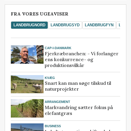
FRA VORES UGEAVISER
LANDBRUGNORD
LANDBRUGSYD
LANDBRUGFYN
LAND
CAP-I-DANMARK
Fjerkræbranchen: - Vi forlanger
ens konkurrence- og
produktionsvilkår
KVÆG
Snart kan man søge tilskud til
naturprojekter
ARRANGEMENT
Markvandring sætter fokus på
elefantgræs
BUSINESS