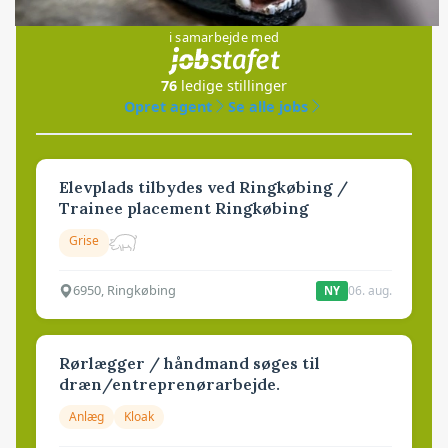
Jobs
i samarbejde med
76
ledige stillinger
Opret agent
Se alle jobs
Elevplads tilbydes ved Ringkøbing /
Trainee placement Ringkøbing
Grise
6950, Ringkøbing
06. aug.
NY
Rørlægger / håndmand søges til
dræn/entreprenørarbejde.
Anlæg
Kloak