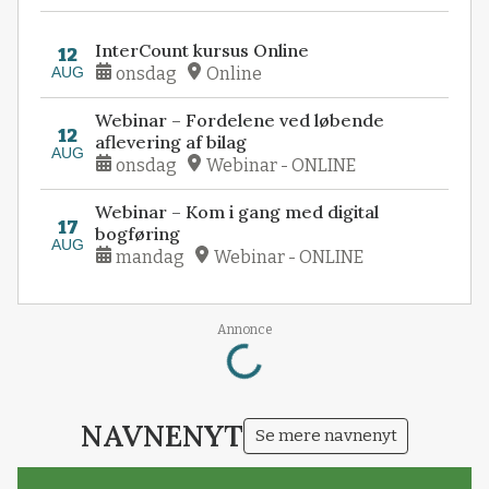
InterCount kursus Online
12
AUG
onsdag
Online
Webinar – Fordelene ved løbende
12
aflevering af bilag
AUG
onsdag
Webinar - ONLINE
Webinar – Kom i gang med digital
17
bogføring
AUG
mandag
Webinar - ONLINE
Annonce
Loading...
NAVNENYT
Se mere navnenyt