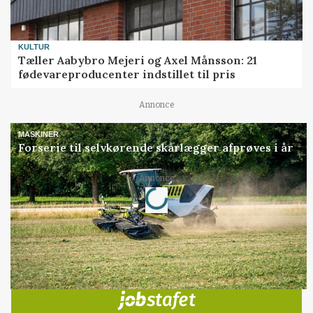
KULTUR
Tæller Aabybro Mejeri og Axel Månsson: 21
fødevareproducenter indstillet til pris
Annonce
MASKINER
Forserie til selvkørende skårlægger afprøves i år
Loading...
Annonce
Jobs
i samarbejde med