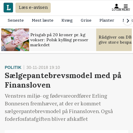
Læs e-avisen
LOGIN
MENU
Seneste
Mest læste
Kvæg
Grise
Planter
Mask
Prisgab på 20 kroner pr. kg
Rådgiver om DB-
vokser: Polsk kylling presser
give store bespa
markedet
POLITIK
30-11-2018 19:10
Sælgepantebrevsmodel med på
Finansloven
Venstres miljø- og fødevareordfører Erling
Bonnesen fremhæver, at der er kommet
sælgerpantebrevmodel på Finansloven. Også
foderfosfatafgiften bliver afskaffet