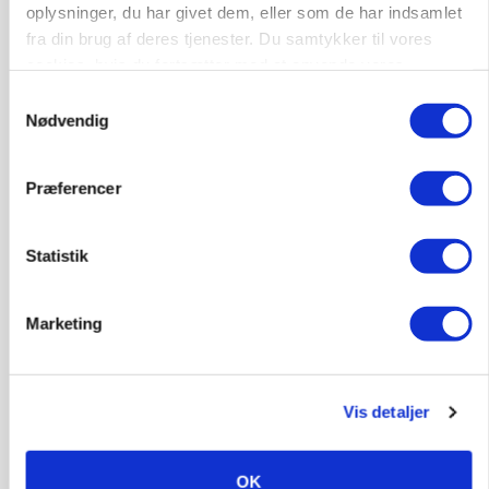
Lastbilchauffør søges til Henrik Haves
oplysninger, du har givet dem, eller som de har indsamlet
Maskinstation
fra din brug af deres tjenester. Du samtykker til vores
cookies, hvis du fortsætter med at anvende vores
Godstransport
hjemmeside.
Samtykkevalg
Nødvendig
4700, Næstved
03. aug.
Præferencer
Medarbejdere til griseproduktion
Grise
Statistik
9681, Ranum
03. aug.
Marketing
Kalvepasser til ejendom i udvikling søges
Vis detaljer
Kalve
OK