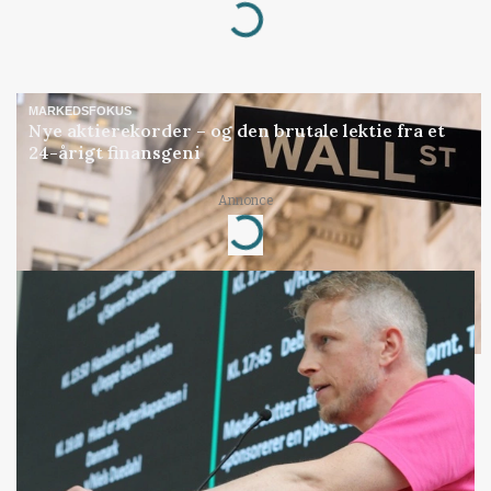
Loading...
MARKEDSFOKUS
Nye aktierekorder – og den brutale lektie fra et
24-årigt finansgeni
Annonce
Loading...