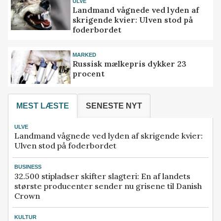
ULVE
Landmand vågnede ved lyden af
skrigende kvier: Ulven stod på
foderbordet
MARKED
Russisk mælkepris dykker 23
procent
MEST LÆSTE
SENESTE NYT
ULVE
Landmand vågnede ved lyden af skrigende kvier:
Ulven stod på foderbordet
BUSINESS
32.500 stipladser skifter slagteri: En af landets
største producenter sender nu grisene til Danish
Crown
KULTUR