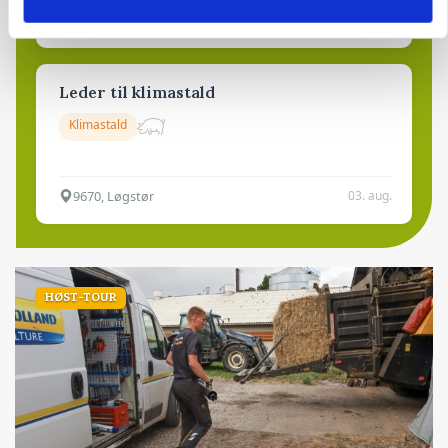
6392, Bolderslev
03. aug.
Leder til klimastald
Klimastald
9670, Løgstør
03. aug.
HØST-TOUR