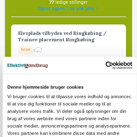
77
ledige stillinger
Opret agent
Se alle jobs
Elevplads tilbydes ved Ringkøbing /
Trainee placement Ringkøbing
Grise
6950, Ringkøbing
06. aug.
NY
Rørlægger / håndmand søges til
Denne hjemmeside bruger cookies
dræn/entreprenørarbejde.
Vi bruger cookies til at tilpasse vores indhold og annoncer,
Anlæg
Kloak
til at vise dig funktioner til sociale medier og til at
analysere vores trafik. Vi deler også oplysninger om din
4690, Haslev
06. aug.
brug af vores website med vores partnere inden for
NY
sociale medier, annonceringspartnere og analysepartnere.
Vores partnere kan kombinere disse data med andre