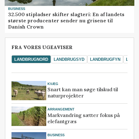
BUSINESS
32.500 stipladser skifter slagteri: En af landets
største producenter sender nu grisene til
Danish Crown
FRA VORES UGEAVISER
LANDBRUGNORD
LANDBRUGSYD
LANDBRUGFYN
LAND
KVÆG
Snart kan man søge tilskud til
naturprojekter
ARRANGEMENT
Markvandring sætter fokus på
elefantgræs
BUSINESS