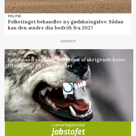
POLITIK
Folketinget behandler ny gødskningslov: Sådan
kan den ændre din bedrift fra 2027
Annonce
ULVE
Landmand vågnede ved lyden af skrigende kvier:
Ulven stod på foderbordet
Annonce
Loading...
Jobs
i samarbejde med