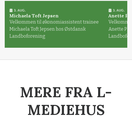
3. AUG.
3. AUG.
Michaela Toft Jepsen
Anette Pl
Velkommen til økonomiassistent trainee
Velkommen 
Michaela Toft Jepsen hos Østdansk
Anette Pl
Landboforening
Landbofor
MERE FRA L-
MEDIEHUS