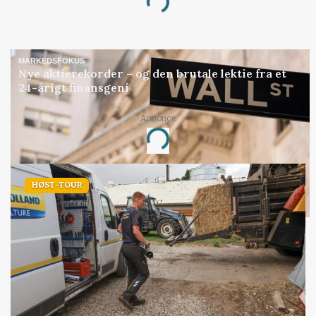
Loading...
MARKEDSFOKUS
Nye aktierekorder – og den brutale lektie fra et
24-årigt finansgeni
Annonce
Loading...
HØST-TOUR