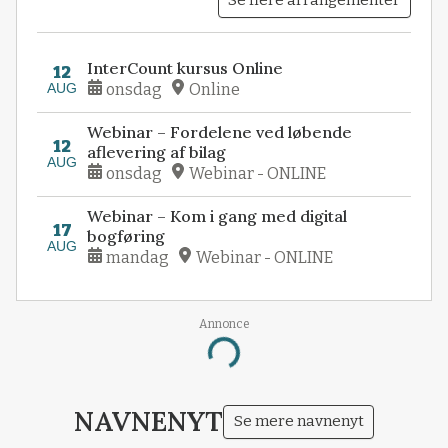
Se flere arrangementer
InterCount kursus Online
12
AUG
onsdag
Online
Webinar – Fordelene ved løbende
12
aflevering af bilag
AUG
onsdag
Webinar - ONLINE
Webinar – Kom i gang med digital
17
bogføring
AUG
mandag
Webinar - ONLINE
Annonce
Loading...
NAVNENYT
Se mere navnenyt