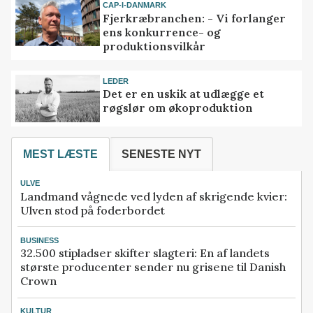
CAP-I-DANMARK
Fjerkræbranchen: - Vi forlanger
ens konkurrence- og
produktionsvilkår
LEDER
Det er en uskik at udlægge et
røgslør om økoproduktion
MEST LÆSTE
SENESTE NYT
ULVE
Landmand vågnede ved lyden af skrigende kvier:
Ulven stod på foderbordet
BUSINESS
32.500 stipladser skifter slagteri: En af landets
største producenter sender nu grisene til Danish
Crown
KULTUR