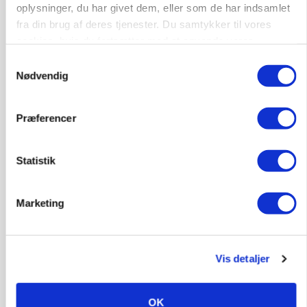
oplysninger, du har givet dem, eller som de har indsamlet
fra din brug af deres tjenester. Du samtykker til vores
cookies, hvis du fortsætter med at anvende vores
hjemmeside.
Samtykkevalg
Nødvendig
KVÆG
Snart kan man søge tilskud til naturprojekter
Præferencer
Annonce
Statistik
PLANTER
Før såmaskinen kører: Her er efterårets største
skadedyrsrisici
Marketing
Annonce
Loading...
Vis detaljer
OK