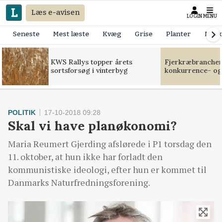
Læs e-avisen
LOGIN
MENU
Seneste
Mest læste
Kvæg
Grise
Planter
Mask
KWS Rallys topper årets
Fjerkræbranchen:
sortsforsøg i vinterbyg
konkurrence- og
POLITIK
17-10-2018 09:28
Skal vi have planøkonomi?
Maria Reumert Gjerding afslørede i P1 torsdag den
11. oktober, at hun ikke har forladt den
kommunistiske ideologi, efter hun er kommet til
Danmarks Naturfredningsforening.