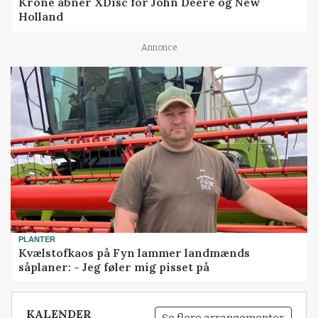
Krone åbner XDisc for John Deere og New
Holland
Annonce
PLANTER
Kvælstofkaos på Fyn lammer landmænds
såplaner: - Jeg føler mig pisset på
KALENDER