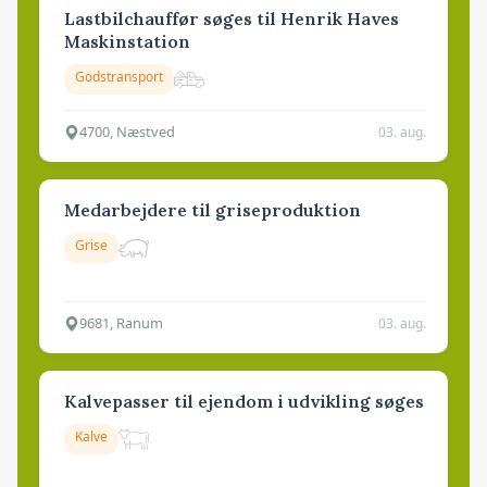
Lastbilchauffør søges til Henrik Haves
Maskinstation
Godstransport
4700, Næstved
03. aug.
Medarbejdere til griseproduktion
Grise
9681, Ranum
03. aug.
Kalvepasser til ejendom i udvikling søges
Kalve