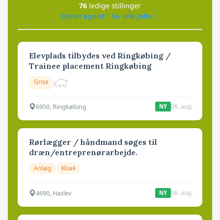
76
ledige stillinger
Opret agent
Se alle jobs
Elevplads tilbydes ved Ringkøbing /
Trainee placement Ringkøbing
Grise
6950, Ringkøbing
06. aug.
NY
Rørlægger / håndmand søges til
dræn/entreprenørarbejde.
Anlæg
Kloak
4690, Haslev
06. aug.
NY