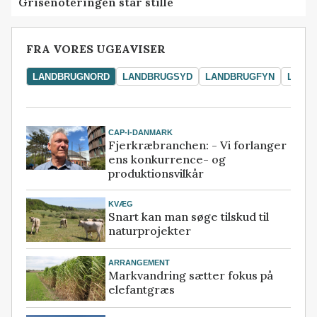
Grisenoteringen står stille
FRA VORES UGEAVISER
LANDBRUGNORD
LANDBRUGSYD
LANDBRUGFYN
LAND
CAP-I-DANMARK
Fjerkræbranchen: - Vi forlanger
ens konkurrence- og
produktionsvilkår
KVÆG
Snart kan man søge tilskud til
naturprojekter
ARRANGEMENT
Markvandring sætter fokus på
elefantgræs