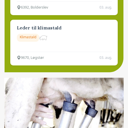
6392, Bolderslev
03. aug.
Leder til klimastald
Klimastald
9670, Løgstør
03. aug.