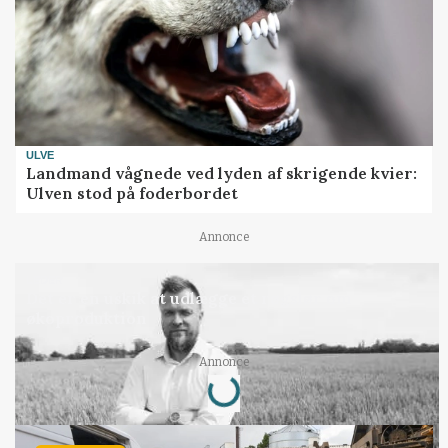
ULVE
Landmand vågnede ved lyden af skrigende kvier:
Ulven stod på foderbordet
Annonce
LEDER
Det er en uskik at udlægge et røgslør om
økoproduktion
Annonce
Loading...