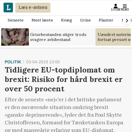
Læs e-avisen
LOGIN
MENU
Seneste
Mest læste
Kvæg
Grise
Planter
Mask
Grisebestanden stiger trods
Uændret notering
svagere avlsbestand
fortsat presset 
POLITIK
03-04-2019 13:00
Tidligere EU-topdiplomat om
brexit: Risiko for hård brexit er
over 50 procent
Efter de seneste »nej«’er i det britiske parlament
er den nuværende situation omkring brexit
»ganske deprimerende«, lyder det fra Poul Skytte
Christoffersen, formand for Tænketanken Europa
og med mangeårig erfaring som EU-diplomat.