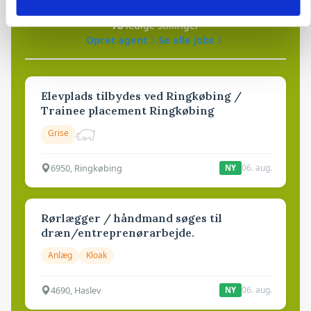
78
ledige stillinger
Opret agent
Se alle jobs
Elevplads tilbydes ved Ringkøbing /
Trainee placement Ringkøbing
Grise
6950, Ringkøbing
06. aug.
NY
Rørlægger / håndmand søges til
dræn/entreprenørarbejde.
Anlæg
Kloak
4690, Haslev
06. aug.
NY