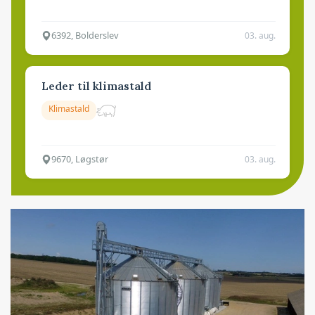
6392, Bolderslev
03. aug.
Leder til klimastald
Klimastald
9670, Løgstør
03. aug.