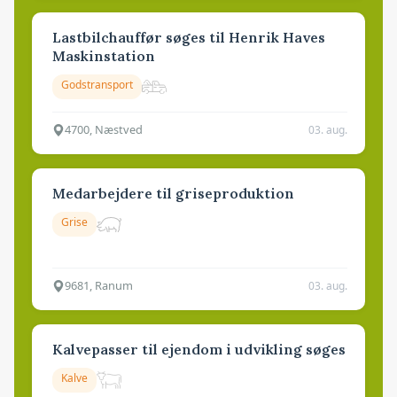
Lastbilchauffør søges til Henrik Haves
Maskinstation
Godstransport
4700, Næstved
03. aug.
Medarbejdere til griseproduktion
Grise
9681, Ranum
03. aug.
Kalvepasser til ejendom i udvikling søges
Kalve