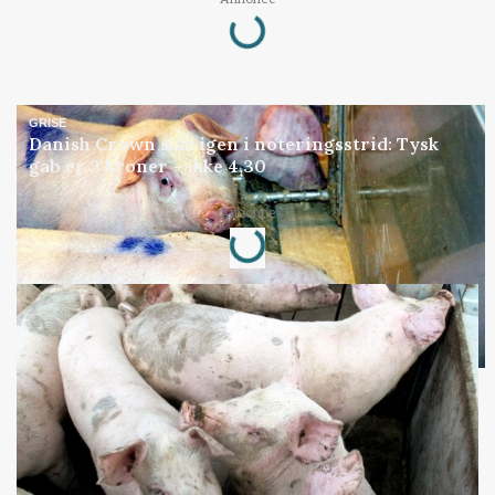
Loading...
GRISE
Danish Crown slår igen i noteringsstrid: Tysk
gab er 3 kroner – ikke 4,30
Annonce
Loading...