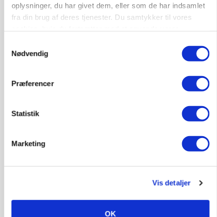
oplysninger, du har givet dem, eller som de har indsamlet
fra din brug af deres tjenester. Du samtykker til vores
cookies, hvis du fortsætter med at anvende vores
hjemmeside.
Samtykkevalg
MARKED
Nødvendig
Høstpres kan sænke hvedeprisen yderligere
Annonce
Præferencer
KULTUR
Største Manitou fik gammel vindmølle til at
Statistik
snurre igen
Annonce
Marketing
Loading...
Vis detaljer
Jobs
i samarbejde med
OK