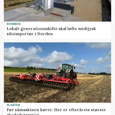
BUSINESS
Lokalt generationsskifte skal løfte midtjysk
siloimportør i Norden
PLANTER
Før såmaskinen kører: Her er efterårets største
skadedyrsrisici