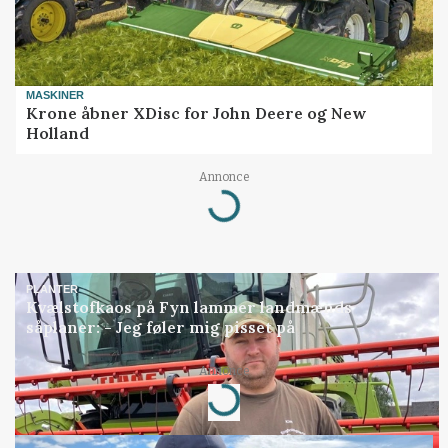
MASKINER
Krone åbner XDisc for John Deere og New
Holland
Loading...
Annonce
PLANTER
Kvælstofkaos på Fyn lammer landmænds
såplaner: - Jeg føler mig pisset på
Loading...
Annonce