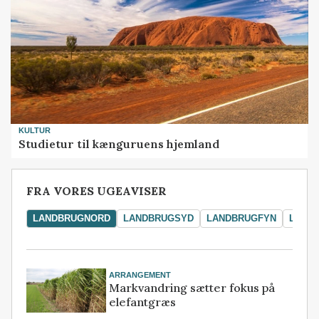
KULTUR
Studietur til kænguruens hjemland
FRA VORES UGEAVISER
LANDBRUGNORD
LANDBRUGSYD
LANDBRUGFYN
LAND
ARRANGEMENT
Markvandring sætter fokus på
elefantgræs