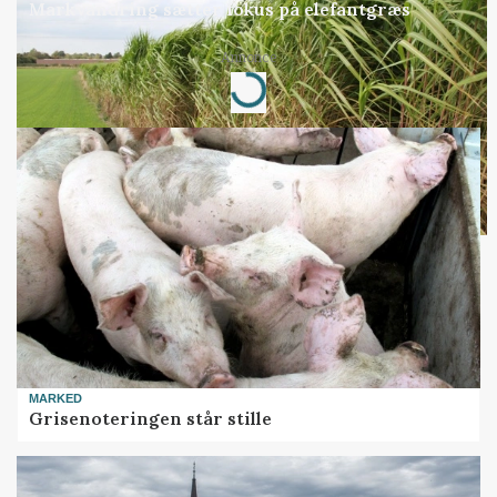
Markvandring sætter fokus på elefantgræs
Loading...
Annonce
MARKED
Grisenoteringen står stille