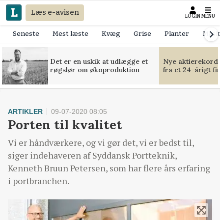
Læs e-avisen
LOGIN
MENU
Seneste
Mest læste
Kvæg
Grise
Planter
Mask
Det er en uskik at udlægge et
Nye aktierekorde
røgslør om økoproduktion
fra et 24-årigt f
ARTIKLER
09-07-2020 08:05
Porten til kvalitet
Vi er håndværkere, og vi gør det, vi er bedst til,
siger indehaveren af Syddansk Portteknik,
Kenneth Bruun Petersen, som har flere års erfaring
i portbranchen.