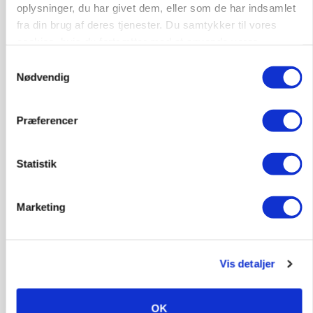
Grise
oplysninger, du har givet dem, eller som de har indsamlet
fra din brug af deres tjenester. Du samtykker til vores
cookies, hvis du fortsætter med at anvende vores
9681, Ranum
03. aug.
hjemmeside.
Samtykkevalg
Nødvendig
Kalvepasser til ejendom i udvikling søges
Præferencer
Kalve
Statistik
6392, Bolderslev
03. aug.
Marketing
Leder til klimastald
Klimastald
Vis detaljer
9670, Løgstør
03. aug.
OK