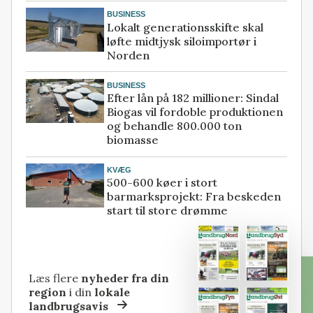
BUSINESS
Lokalt generationsskifte skal
løfte midtjysk siloimportør i
Norden
BUSINESS
Efter lån på 182 millioner: Sindal
Biogas vil fordoble produktionen
og behandle 800.000 ton
biomasse
KVÆG
500-600 køer i stort
barmarksprojekt: Fra beskeden
start til store drømme
Læs flere
nyheder fra din
region
i din
lokale
landbrugsavis