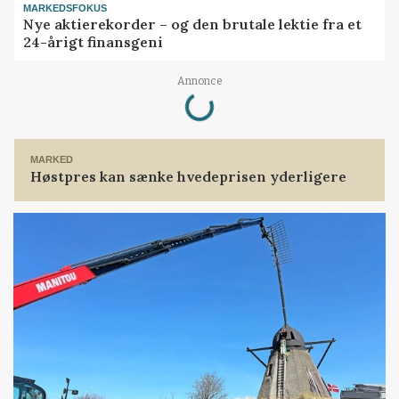
MARKEDSFOKUS
Nye aktierekorder – og den brutale lektie fra et
24-årigt finansgeni
Loading...
Annonce
MARKED
Høstpres kan sænke hvedeprisen yderligere