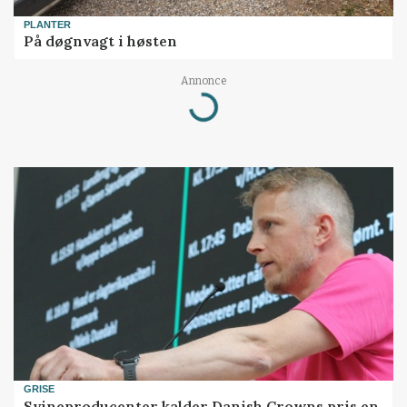
PLANTER
På døgnvagt i høsten
Loading...
Annonce
GRISE
Svineproducenter kalder Danish Crowns pris en