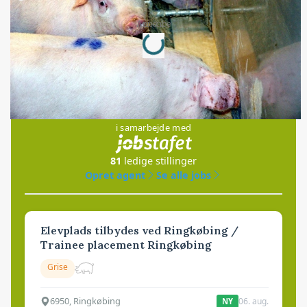
Loading...
Annonce
Jobs
i samarbejde med
81
ledige stillinger
Opret agent
Se alle jobs
Elevplads tilbydes ved Ringkøbing /
Trainee placement Ringkøbing
Grise
6950, Ringkøbing
06. aug.
NY