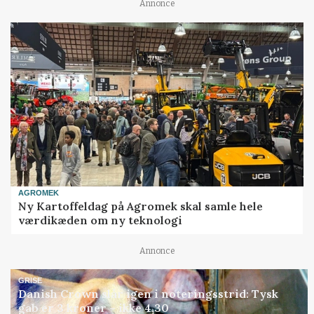
Annonce
AGROMEK
Ny Kartoffeldag på Agromek skal samle hele
værdikæden om ny teknologi
Annonce
GRISE
Danish Crown slår igen i noteringsstrid: Tysk
gab er 3 kroner – ikke 4,30