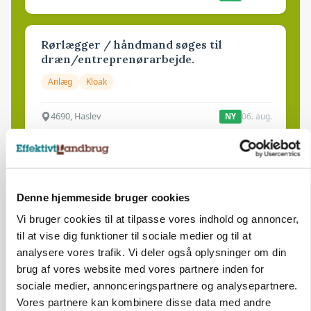
Rørlægger / håndmand søges til
dræn/entreprenørarbejde.
Anlæg
Kloak
4690, Haslev
06. aug.
NY
Lastbilchauffør søges til Henrik Haves
Maskinstation
Denne hjemmeside bruger cookies
Godstransport
Vi bruger cookies til at tilpasse vores indhold og annoncer,
til at vise dig funktioner til sociale medier og til at
4700, Næstved
03. aug.
analysere vores trafik. Vi deler også oplysninger om din
brug af vores website med vores partnere inden for
sociale medier, annonceringspartnere og analysepartnere.
Medarbejdere til griseproduktion
Vores partnere kan kombinere disse data med andre