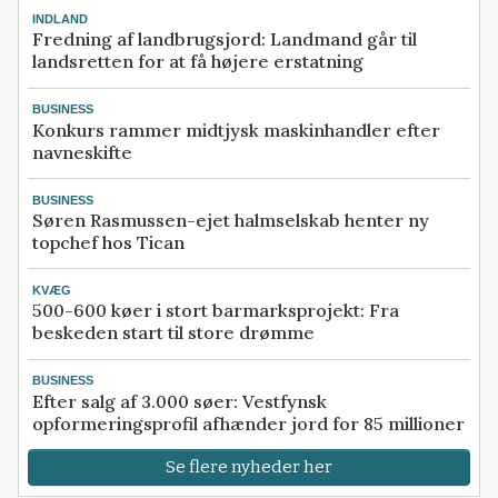
INDLAND
Fredning af landbrugsjord: Landmand går til
landsretten for at få højere erstatning
BUSINESS
Konkurs rammer midtjysk maskinhandler efter
navneskifte
BUSINESS
Søren Rasmussen-ejet halmselskab henter ny
topchef hos Tican
KVÆG
500-600 køer i stort barmarksprojekt: Fra
beskeden start til store drømme
BUSINESS
Efter salg af 3.000 søer: Vestfynsk
opformeringsprofil afhænder jord for 85 millioner
Se flere nyheder her