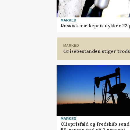
MARKED
Russisk mælkepris dykker 23
MARKED
Grisebestanden stiger trods
MARKED
Olieprisfald og fredshåb send
F5-renten ned på 3 procent