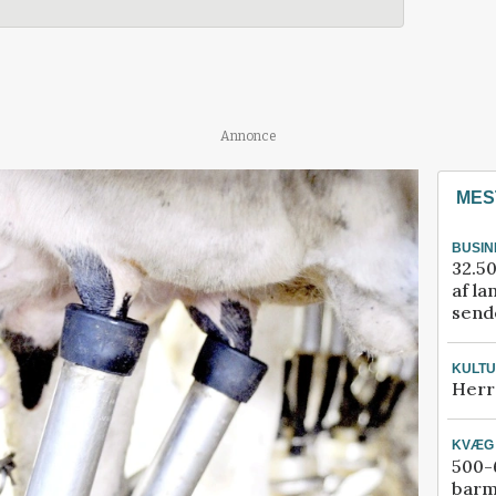
Annonce
MES
BUSIN
32.50
af la
sende
KULT
Herr
KVÆG
500-6
barm