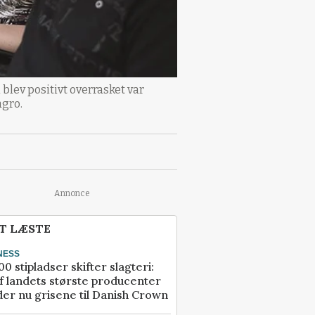
lev positivt overrasket var
agro.
Annonce
T LÆSTE
NESS
00 stipladser skifter slagteri:
f landets største producenter
er nu grisene til Danish Crown