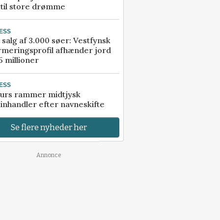
 til store drømme
ESS
 salg af 3.000 søer: Vestfynsk
rmeringsprofil afhænder jord
5 millioner
ESS
urs rammer midtjysk
inhandler efter navneskifte
Se flere nyheder her
Annonce