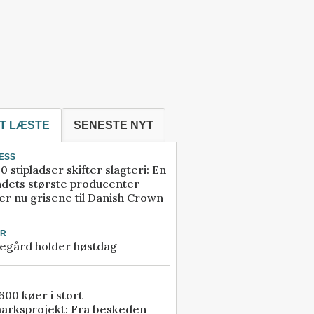
T LÆSTE
SENESTE NYT
ESS
0 stipladser skifter slagteri: En
ndets største producenter
r nu grisene til Danish Crown
UR
egård holder høstdag
00 køer i stort
arksprojekt: Fra beskeden