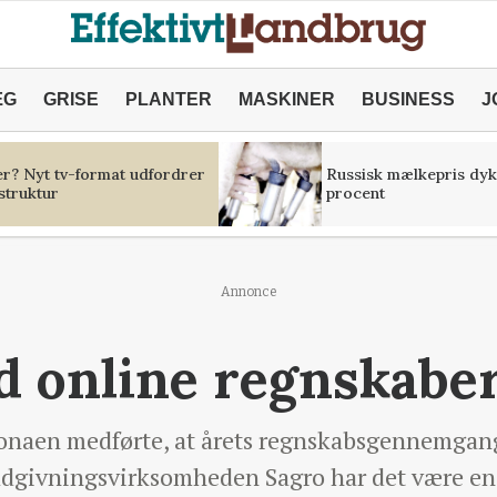
ÆG
GRISE
PLANTER
MASKINER
BUSINESS
J
er? Nyt tv-format udfordrer
Russisk mælkepris dyk
struktur
procent
Annonce
d online regnskabe
oronaen medførte, at årets regnskabsgennemgang
ådgivningsvirksomheden Sagro har det være en