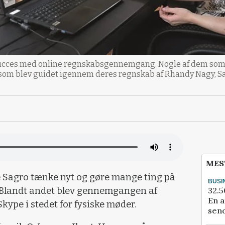
ucces med online regnskabsgennemgang. Nogle af dem som b
, som blev guidet igennem deres regnskab af Rhandy Nagy, S
MES
e Sagro tænke nyt og gøre mange ting på
BUSI
32.5
 Blandt andet blev gennemgangen af
En a
ype i stedet for fysiske møder.
send