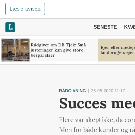
Læs e-avisen
SENESTE
KV
Rådgiver om DB-Tjek: Små
Ejer eller medej
justeringer kan give store
landbrugets ejer
besparelser
RÅDGIVNING
26-08-2020 11:17
Succes me
Flere var skeptiske, da c
Men for både kunder og r