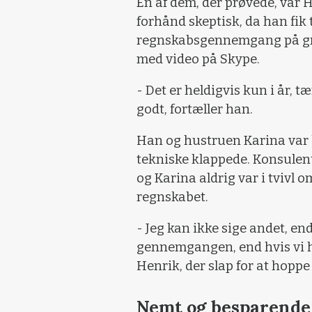
En af dem, der prøvede, var H
forhånd skeptisk, da han fik 
regnskabsgennemgang på gru
med video på Skype.
- Det er heldigvis kun i år, t
godt, fortæller han.
Han og hustruen Karina var 
tekniske klappede. Konsulen
og Karina aldrig var i tvivl 
regnskabet.
- Jeg kan ikke sige andet, en
gennemgangen, end hvis vi h
Henrik, der slap for at hoppe
Nemt og besparende