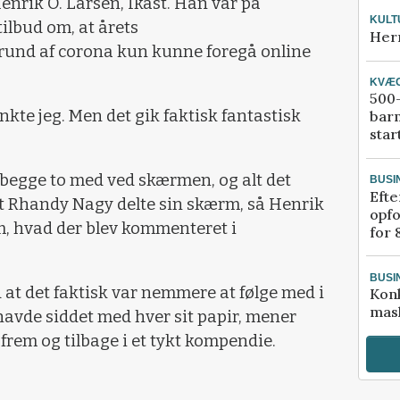
enrik O. Larsen, Ikast. Han var på
KULT
tilbud om, at årets
Her
nd af corona kun kunne foregå online
KVÆ
500-
ænkte jeg. Men det gik faktisk fantastisk
bar
star
begge to med ved skærmen, og alt det
BUSI
Efte
t Rhandy Nagy delte sin skærm, så Henrik
opfo
om, hvad der blev kommenteret i
for 
BUSI
d at det faktisk var nemmere at følge med i
Kon
mask
avde siddet med hver sit papir, mener
 frem og tilbage i et tykt kompendie.