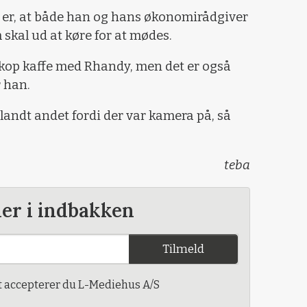
, er, at både han og hans økonomirådgiver
 skal ud at køre for at mødes.
n kop kaffe med Rhandy, men det er også
r han.
andt andet fordi der var kamera på, så
teba
der i indbakken
Tilmeld
t accepterer du L-Mediehus A/S