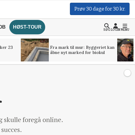
Prøv 30 dage for 30 kr.
OB
HØST-TOUR
SØG
LOGIN
MENU
ker 23
Fra mark til mur: Byggeriet kan
åbne nyt marked for biokul
r
 skulle foregå online.
 succes.