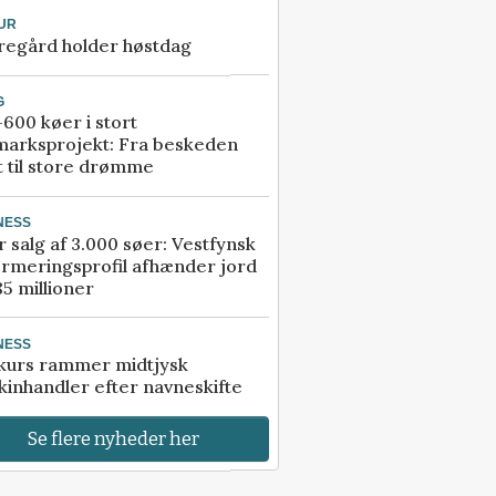
UR
regård holder høstdag
G
600 køer i stort
marksprojekt: Fra beskeden
t til store drømme
NESS
r salg af 3.000 søer: Vestfynsk
rmeringsprofil afhænder jord
85 millioner
NESS
kurs rammer midtjysk
inhandler efter navneskifte
Se flere nyheder her