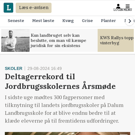
Læs e-avisen
LOGIN
MENU
Seneste
Mest læste
Kvæg
Grise
Planter
Mask
Kun landbruget selv kan
KWS Rallys toppe
beslutte, om man vil kæmpe
vinterbyg
juridisk for sin eksistens
SKOLER
29-08-2024 16:49
Deltagerrekord til
Jordbrugsskolernes Årsmøde
I sidste uge mødtes 300 fagpersoner med
tilknytning til landets jordbrugsskoler på Dalum
Landbrugsskole for at blive endnu bedre til at
klæde eleverne på til fremtidens udfordringer.