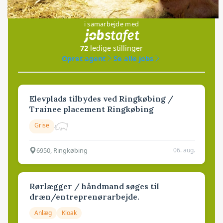
Jobs
i samarbejde med
72
ledige stillinger
Opret agent
Se alle jobs
Elevplads tilbydes ved Ringkøbing /
Trainee placement Ringkøbing
Grise
6950, Ringkøbing
06. aug.
Rørlægger / håndmand søges til
dræn/entreprenørarbejde.
Anlæg
Kloak