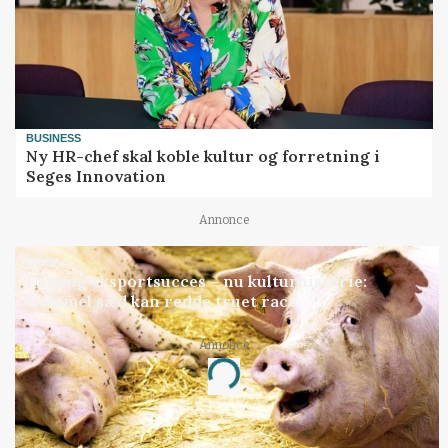
BUSINESS
Ny HR-chef skal koble kultur og forretning i
Seges Innovation
Annonce
GRISE
Engang eksportsucces – nu kulturhistorie:
Gammel sæd kan redde truet race
Annonce
Loading...