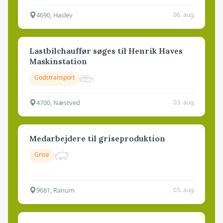
4690, Haslev
06. aug.
Lastbilchauffør søges til Henrik Haves
Maskinstation
Godstransport
4700, Næstved
03. aug.
Medarbejdere til griseproduktion
Grise
9681, Ranum
03. aug.