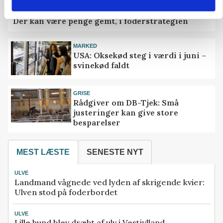
ANNONCE
Der kan være penge gemt, i foderstrategien
MARKED
USA: Oksekød steg i værdi i juni –
svinekød faldt
GRISE
Rådgiver om DB-Tjek: Små
justeringer kan give store
besparelser
MEST LÆSTE
SENESTE NYT
ULVE
Landmand vågnede ved lyden af skrigende kvier:
Ulven stod på foderbordet
ULVE
Lille hund blev dræbt af ulv i Vestjylland