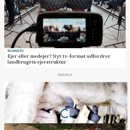
BUSINESS
Ejer eller medejer? Nyt tv-format udfordrer
landbrugets ejerstruktur
Annonce
MARKED
Russisk mælkepris dykker 23 procent
Loading...
Annonce