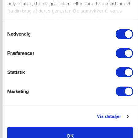
Loading...
oplysninger, du har givet dem, eller som de har indsamlet
fra din brug af deres tjenester. Du samtykker til vores
cookies, hvis du fortsætter med at anvende vores
LEDER
Kun landbruget selv kan beslutte, om man vil
hjemmeside.
Samtykkevalg
kæmpe juridisk for sin eksistens
Nødvendig
Præferencer
Statistik
Marketing
Vis detaljer
MARKED
Opturen taber pusten på global mejeriauktion
OK