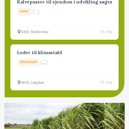
Kalvepasser til ejendom i udvikling søges
Kalve
6392, Bolderslev
03. aug.
Leder til klimastald
Klimastald
9670, Løgstør
03. aug.