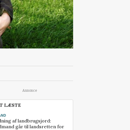
Annonce
T LÆSTE
AND
ning af landbrugsjord:
mand går til landsretten for