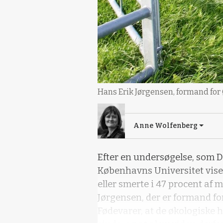
Hans Erik Jørgensen, formand for
Anne Wolfenberg
Efter en undersøgelse, som 
Københavns Universitet viser
eller smerte i 47 procent af 
Jørgensen, der er formand f
Fødevarer, at de økologiske 