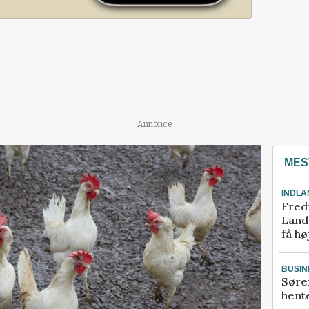
Annonce
MES
INDLA
Fred
Landm
få hø
BUSIN
Søre
hente