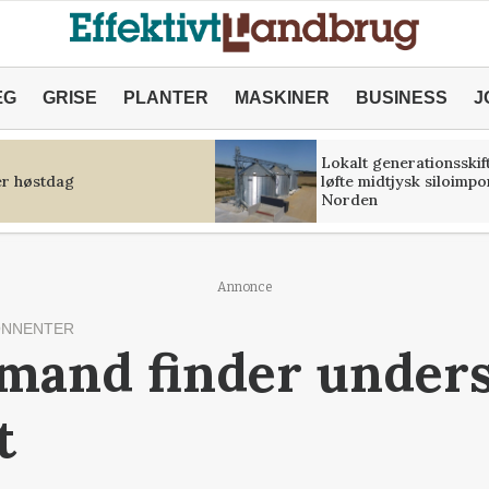
ÆG
GRISE
PLANTER
MASKINER
BUSINESS
J
Lokalt generationsskif
r høstdag
løfte midtjysk siloimpo
Norden
Annonce
ONNENTER
mand finder under
t