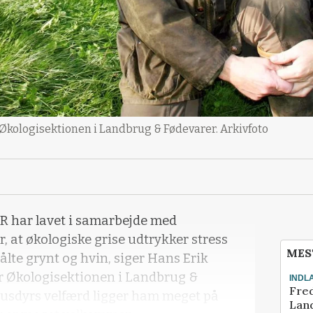
 Økologisektionen i Landbrug & Fødevarer. Arkivfoto
DR har lavet i samarbejde med
, at økologiske grise udtrykker stress
MES
målte grynt og hvin, siger Hans Erik
or Økologisektionen i Landbrug &
INDL
Fred
husdyrs velfærd ligger ham meget på
Land