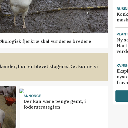
BUSIN
Konk
mask
PLAN
Ny so
Økologisk fjerkræ skal vurderes bredere
Har 
verde
kender, hun er blevet klogere. Det kunne vi
KVÆG
Ekspl
nyst
frava
ANNONCE
Der kan være penge gemt, i
foderstrategien