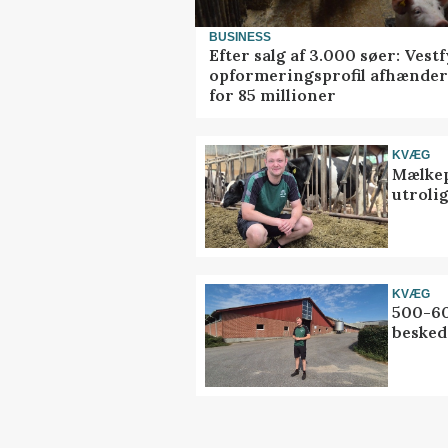
BUSINESS
Efter salg af 3.000 søer: Vest
opformeringsprofil afhænder
for 85 millioner
KVÆG
Mælkep
utrolig
KVÆG
500-60
besked