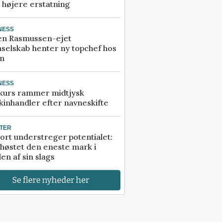
å højere erstatning
NESS
en Rasmussen-ejet
selskab henter ny topchef hos
an
NESS
kurs rammer midtjysk
inhandler efter navneskifte
TER
ort understreger potentialet:
høstet den eneste mark i
en af sin slags
Se flere nyheder her