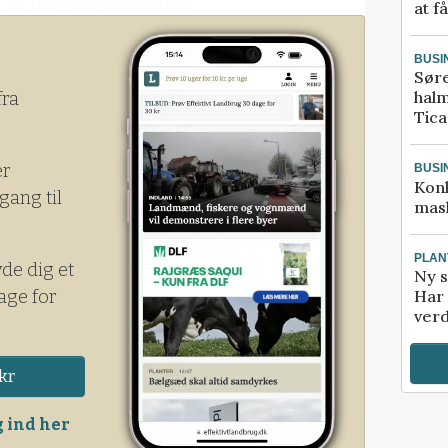
for er meget velkommen.
at f
senes sprog er både interessant og
BUSI
 Effektivt Landbrug.
Sør
halm
fra
Tic
er
BUSI
Kon
gang til
mask
PLAN
yde dig et
Ny s
age for
Har 
verd
kr
 ind her