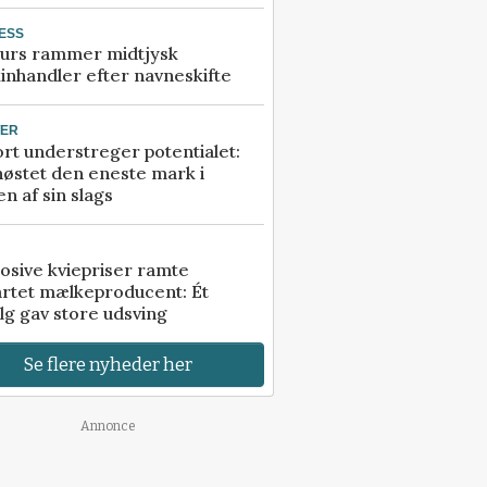
ESS
urs rammer midtjysk
inhandler efter navneskifte
TER
rt understreger potentialet:
høstet den eneste mark i
n af sin slags
osive kviepriser ramte
artet mælkeproducent: Ét
lg gav store udsving
Se flere nyheder her
Annonce