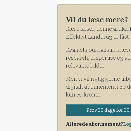
sinde, og at al ny viden der
- Det aktuelle studie om gri
Vil du læse mere?
tankevækkende, siger han til
Kære læser, denne artikel 
Effektivt Landbrug er låst.
Kvalitetsjournalistik kræv
research, ekspertise og ad
relevante kilder.
Men vi vil rigtig gerne tilb
digitalt abonnement i 30 d
kun 30 kroner.
Prøv 30 dage for 30 
Allerede abonnement?
Log