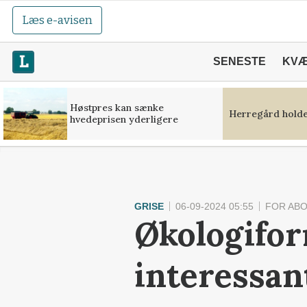
Læs e-avisen
SENESTE
KV
Høstpres kan sænke
Herregård holde
hvedeprisen yderligere
GRISE
06-09-2024 05:55
FOR AB
Økologifor
interessan