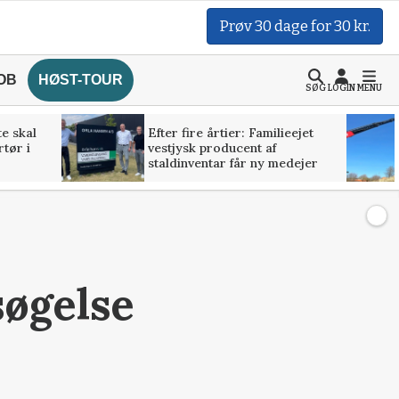
Prøv 30 dage for 30 kr.
OB
HØST-TOUR
SØG
LOGIN
MENU
te skal
Efter fire årtier: Familieejet
rtør i
vestjysk producent af
staldinventar får ny medejer
søgelse