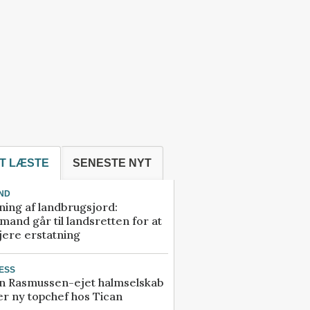
T LÆSTE
SENESTE NYT
ND
ning af landbrugsjord:
and går til landsretten for at
jere erstatning
ESS
n Rasmussen-ejet halmselskab
r ny topchef hos Tican