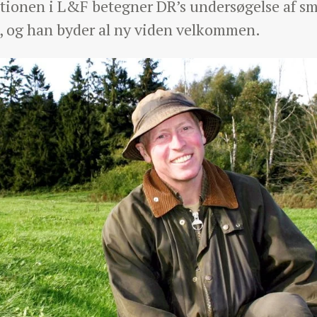
ionen i L&F betegner DR’s undersøgelse af sme
, og han byder al ny viden velkommen.