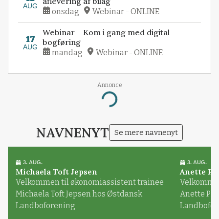
aflevering af bilag
AUG
onsdag
Webinar - ONLINE
Webinar – Kom i gang med digital
17
bogføring
AUG
mandag
Webinar - ONLINE
Annonce
Loading...
NAVNENYT
Se mere navnenyt
3. AUG.
3. AUG.
Michaela Toft Jepsen
Anette Pl
Velkommen til økonomiassistent trainee
Velkommen 
Michaela Toft Jepsen hos Østdansk
Anette Pl
Landboforening
Landbofor