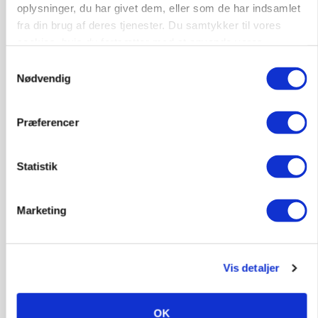
oplysninger, du har givet dem, eller som de har indsamlet
fra din brug af deres tjenester. Du samtykker til vores
MASKINER
cookies, hvis du fortsætter med at anvende vores
Forserie til selvkørende skårlægger afprøves i år
hjemmeside.
Samtykkevalg
Annonce
Nødvendig
ARRANGEMENT
Markvandring sætter fokus på elefantgræs
Præferencer
Annonce
Loading...
Statistik
Marketing
Vis detaljer
OK