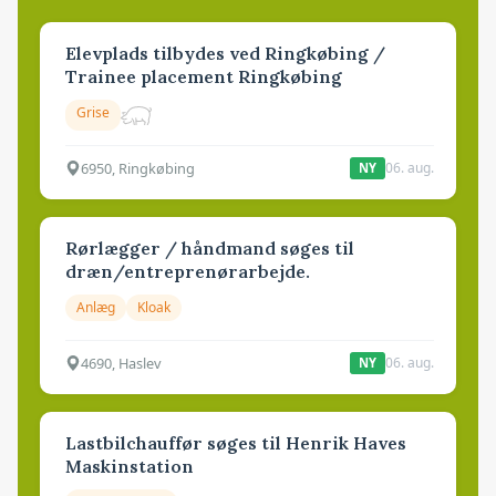
Elevplads tilbydes ved Ringkøbing /
Trainee placement Ringkøbing
Grise
6950, Ringkøbing
06. aug.
NY
Rørlægger / håndmand søges til
dræn/entreprenørarbejde.
Anlæg
Kloak
4690, Haslev
06. aug.
NY
Lastbilchauffør søges til Henrik Haves
Maskinstation