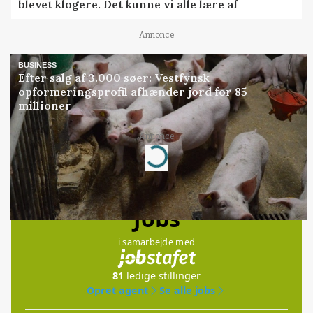
blevet klogere. Det kunne vi alle lære af
Annonce
BUSINESS
Efter salg af 3.000 søer: Vestfynsk
opformeringsprofil afhænder jord for 85
millioner
Annonce
Loading...
Jobs
i samarbejde med
81
ledige stillinger
Opret agent
Se alle jobs