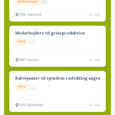
Godstransport
4700, Næstved
03. aug.
Medarbejdere til griseproduktion
Grise
9681, Ranum
03. aug.
Kalvepasser til ejendom i udvikling søges
Kalve
6392, Bolderslev
03. aug.