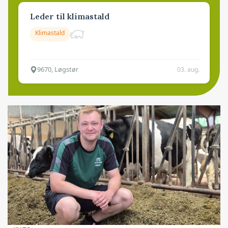
Leder til klimastald
Klimastald
9670, Løgstør
03. aug.