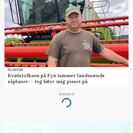
PLANTER
Kvælstofkaos på Fyn lammer landmænds
såplaner: - Jeg føler mig pisset på
Annonce
Loading...
MARKED
Høstpres kan sænke hvedeprisen yderligere