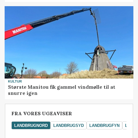
KULTUR
Største Manitou fik gammel vindmølle til at
snurre igen
FRA VORES UGEAVISER
LANDBRUGNORD
LANDBRUGSYD
LANDBRUGFYN
LAND