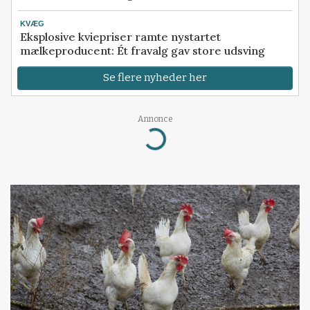
KVÆG
Eksplosive kviepriser ramte nystartet
mælkeproducent: Ét fravalg gav store udsving
Se flere nyheder her
Annonce
Loading...