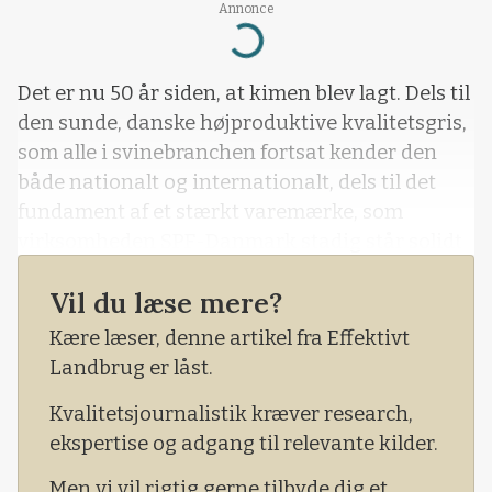
Annonce
Loading...
Det er nu 50 år siden, at kimen blev lagt. Dels til
den sunde, danske højproduktive kvalitetsgris,
som alle i svinebranchen fortsat kender den
både nationalt og internationalt, dels til det
fundament af et stærkt varemærke, som
virksomheden SPF-Danmark stadig står solidt
på i dag.
Vil du læse mere?
Kære læser, denne artikel fra Effektivt
Landbrug er låst.
Kvalitetsjournalistik kræver research,
ekspertise og adgang til relevante kilder.
Men vi vil rigtig gerne tilbyde dig et