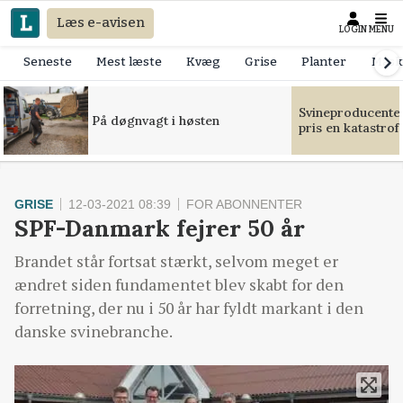
Læs e-avisen
LOGIN
MENU
Seneste
Mest læste
Kvæg
Grise
Planter
Mask
Svineproducente
På døgnvagt i høsten
pris en katastrof
GRISE
12-03-2021 08:39
FOR ABONNENTER
SPF-Danmark fejrer 50 år
Brandet står fortsat stærkt, selvom meget er
ændret siden fundamentet blev skabt for den
forretning, der nu i 50 år har fyldt markant i den
danske svinebranche.