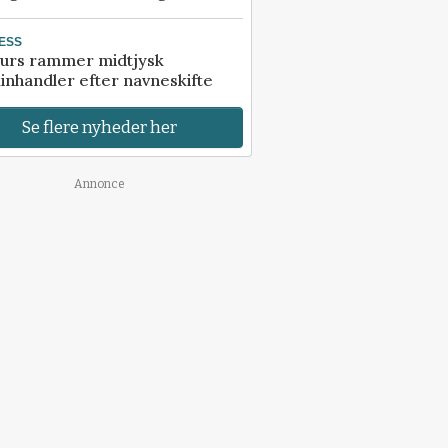
ESS
urs rammer midtjysk
inhandler efter navneskifte
Se flere nyheder her
Annonce