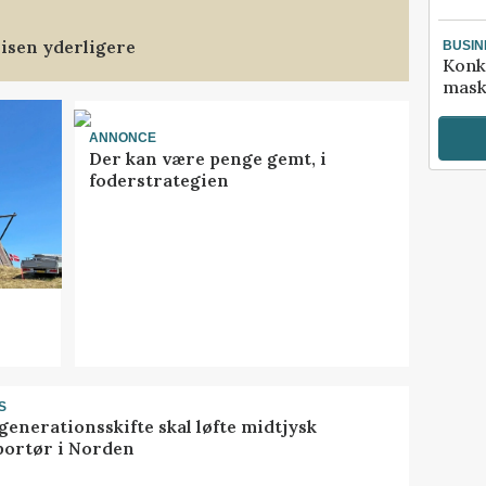
isen yderligere
BUSIN
Konk
mask
ANNONCE
Der kan være penge gemt, i
foderstrategien
S
generationsskifte skal løfte midtjysk
portør i Norden