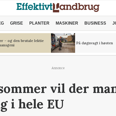
ÆG
GRISE
PLANTER
MASKINER
BUSINESS
J
r – og den brutale lektie
På døgnvagt i høsten
inansgeni
Annonce
 sommer vil der man
ng i hele EU