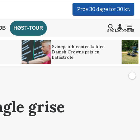
Prøv 30 dage for 30 kr.
OB
HØST-TOUR
SØG
LOGIN
MENU
Svineproducenter kalder
Danish Crowns pris en
katastrofe
gle grise