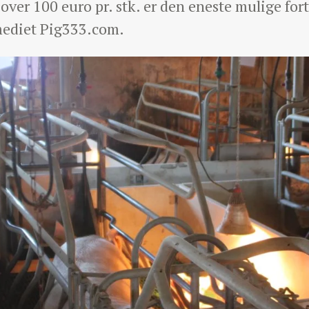
over 100 euro pr. stk. er den eneste mulige for
 mediet Pig333.com.