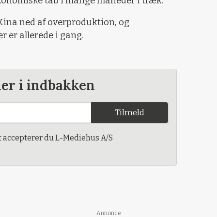
konomiske tab i mange måneder i træk.
Kina ned af overproduktion, og
r er allerede i gang.
der i indbakken
Tilmeld
t accepterer du L-Mediehus A/S
Annonce