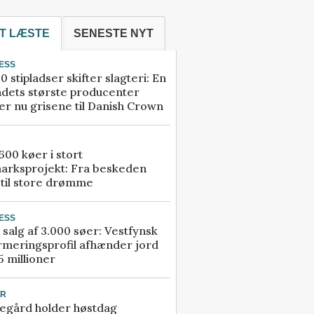
T LÆSTE
SENESTE NYT
ESS
0 stipladser skifter slagteri: En
ndets største producenter
r nu grisene til Danish Crown
00 køer i stort
arksprojekt: Fra beskeden
 til store drømme
ESS
 salg af 3.000 søer: Vestfynsk
rmeringsprofil afhænder jord
5 millioner
UR
egård holder høstdag