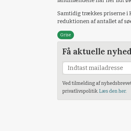
landmændene har her lidt ø
Samtidig trækkes priserne i 
reduktionen af antallet af søe
Grise
Få aktuelle nyhe
Ved tilmelding af nyhedsbreve
privatlivspolitik.
Læs den her.