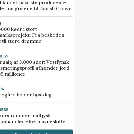
f landets største producenter
er nu grisene til Danish Crown
G
600 køer i stort
marksprojekt: Fra beskeden
t til store drømme
NESS
r salg af 3.000 søer: Vestfynsk
rmeringsprofil afhænder jord
85 millioner
UR
regård holder høstdag
NESS
kurs rammer midtjysk
inhandler efter navneskifte