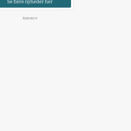
Se flere nyheder her
Annonce