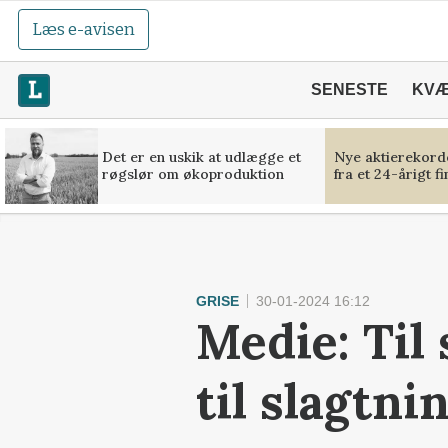
Læs e-avisen
SENESTE
KV
Det er en uskik at udlægge et
Nye aktierekorde
røgslør om økoproduktion
fra et 24-årigt f
GRISE
30-01-2024 16:12
Medie: Til
til slagtni