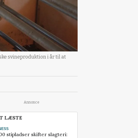
e svineproduktion i år til at
Annonce
T LÆSTE
NESS
00 stipladser skifter slagteri: