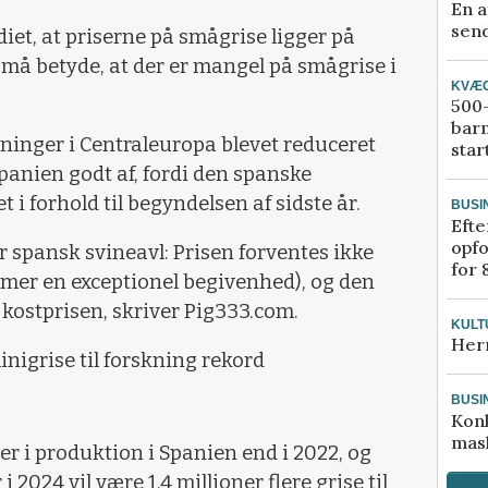
En a
send
iet, at priserne på smågrise ligger på
et må betyde, at der er mangel på smågrise i
KVÆ
500-
bar
tninger i Centraleuropa blevet reduceret
star
panien godt af, fordi den spanske
 i forhold til begyndelsen af sidste år.
BUSI
Efte
opfo
or spansk svineavl: Prisen forventes ikke
for 
mer en exceptionel begivenhed), og den
 kostprisen, skriver Pig333.com.
KULT
Her
inigrise til forskning rekord
BUSI
Kon
mask
øer i produktion i Spanien end i 2022, og
 i 2024 vil være 1,4 millioner flere grise til