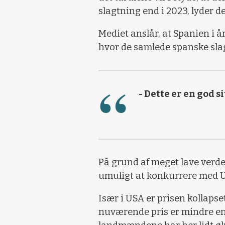
slagtning end i 2023, lyder d
Mediet anslår, at Spanien i å
hvor de samlede spanske slag
- Dette er en god s
På grund af meget lave verd
umuligt at konkurrere med US
Især i USA er prisen kollaps
nuværende pris er mindre end