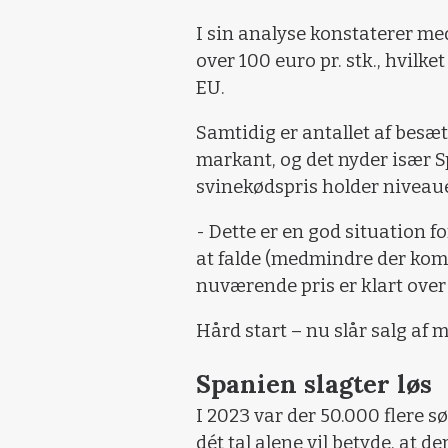
I sin analyse konstaterer med
over 100 euro pr. stk., hvilk
EU.
Samtidig er antallet af besæ
markant, og det nyder især S
svinekødspris holder niveauet
- Dette er en god situation f
at falde (medmindre der kom
nuværende pris er klart over
Hård start – nu slår salg af m
Spanien slagter løs
I 2023 var der 50.000 flere s
dét tal alene vil betyde, at der