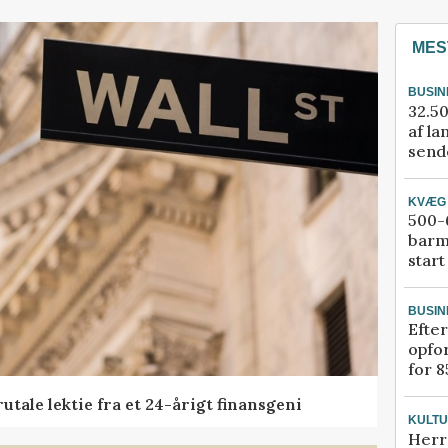
MES
BUSIN
32.50
af la
sende
KVÆG
500-6
barm
start
BUSIN
Efter
opfo
for 8
tale lektie fra et 24-årigt finansgeni
KULT
Herr