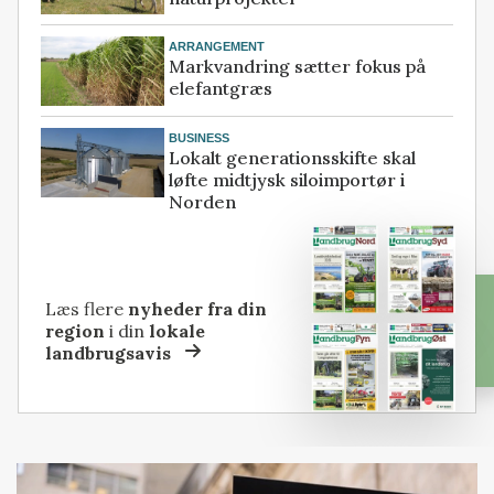
ARRANGEMENT
Markvandring sætter fokus på
elefantgræs
BUSINESS
Lokalt generationsskifte skal
løfte midtjysk siloimportør i
Norden
Læs flere
nyheder fra din
region
i din
lokale
landbrugsavis