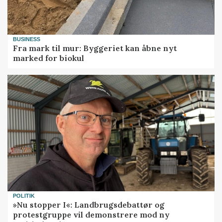
BUSINESS
Fra mark til mur: Byggeriet kan åbne nyt
marked for biokul
POLITIK
»Nu stopper I«: Landbrugsdebattør og
protestgruppe vil demonstrere mod ny