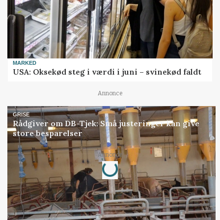
MARKED
USA: Oksekød steg i værdi i juni – svinekød faldt
Annonce
GRISE
Rådgiver om DB-Tjek: Små justeringer kan give
store besparelser
Loading...
Annonce
Jobs