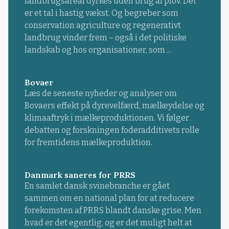
landbrugsareal dyrkes uden brug af plov. Det
er et tal i hastig vækst. Og begreber som
conservation agriculture og regenerativt
landbrug vinder frem – også i det politiske
landskab og hos organisationer, som ...
Bovaer
Læs de seneste nyheder og analyser om
Bovaers effekt på dyrevelfærd, mælkeydelse og
klimaaftryk i mælkeproduktionen. Vi følger
debatten og forskningen foderadditivets rolle
for fremtidens mælkeproduktion.
Danmark saneres for PRRS
En samlet dansk svinebranche er gået
sammen om en national plan for at reducere
forekomsten af PRRS blandt danske grise. Men
hvad er det egentlig, og er det muligt helt at