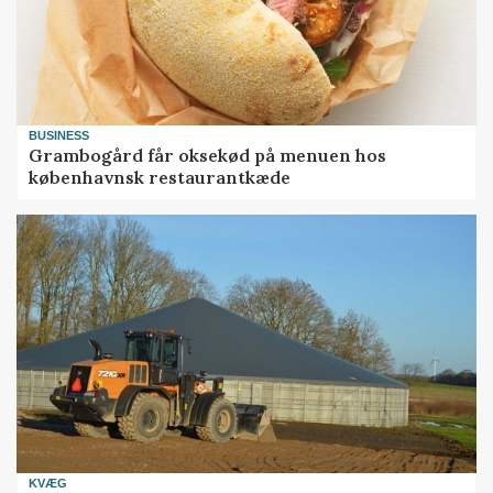
BUSINESS
Grambogård får oksekød på menuen hos
københavnsk restaurantkæde
KVÆG