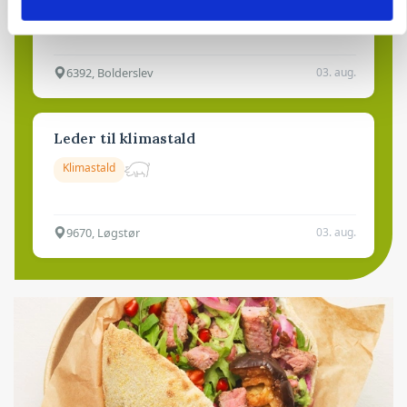
Kalve
6392, Bolderslev
03. aug.
Leder til klimastald
Klimastald
9670, Løgstør
03. aug.