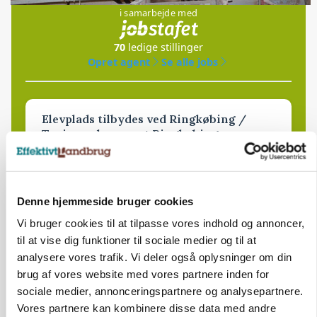
i samarbejde med
70
ledige stillinger
Opret agent
Se alle jobs
Elevplads tilbydes ved Ringkøbing /
Trainee placement Ringkøbing
Grise
6950, Ringkøbing
06. aug.
Denne hjemmeside bruger cookies
Vi bruger cookies til at tilpasse vores indhold og annoncer,
til at vise dig funktioner til sociale medier og til at
Rørlægger / håndmand søges til
analysere vores trafik. Vi deler også oplysninger om din
dræn/entreprenørarbejde.
brug af vores website med vores partnere inden for
Anlæg
Kloak
sociale medier, annonceringspartnere og analysepartnere.
Vores partnere kan kombinere disse data med andre
4690, Haslev
06. aug.