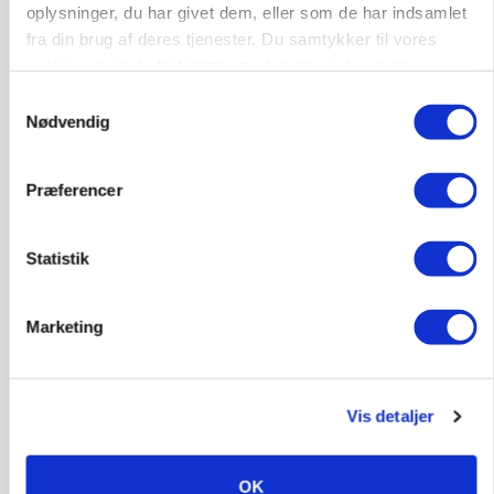
oplysninger, du har givet dem, eller som de har indsamlet
fra din brug af deres tjenester. Du samtykker til vores
cookies, hvis du fortsætter med at anvende vores
Lastbilchauffør søges til Henrik Haves
hjemmeside.
Samtykkevalg
Maskinstation
Nødvendig
Godstransport
Præferencer
4700, Næstved
03. aug.
Statistik
Medarbejdere til griseproduktion
Grise
Marketing
9681, Ranum
03. aug.
Vis detaljer
Kalvepasser til ejendom i udvikling søges
OK