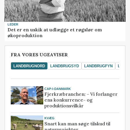
LEDER
Det er en uskik at udlægge et røgslør om
økoproduktion
FRA VORES UGEAVISER
LANDBRUGNORD
LANDBRUGSYD
LANDBRUGFYN
LAND
CAP-I-DANMARK
Fjerkræbranchen: - Vi forlanger
ens konkurrence- og
produktionsvilkår
KVÆG
Snart kan man søge tilskud til
naturprojekter