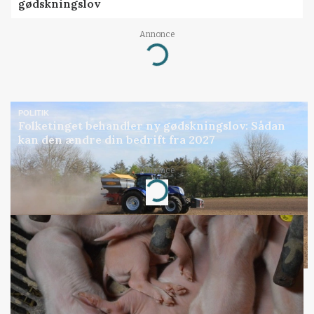
gødskningslov
Annonce
Loading...
POLITIK
Folketinget behandler ny gødskningslov: Sådan
kan den ændre din bedrift fra 2027
Annonce
Loading...