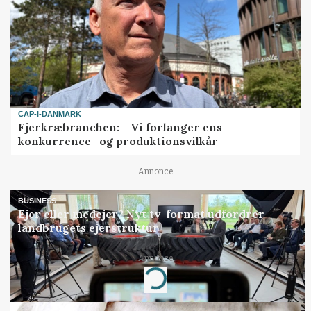
CAP-I-DANMARK
Fjerkræbranchen: - Vi forlanger ens
konkurrence- og produktionsvilkår
Annonce
BUSINESS
Ejer eller medejer? Nyt tv-format udfordrer
landbrugets ejerstruktur
Annonce
Loading...