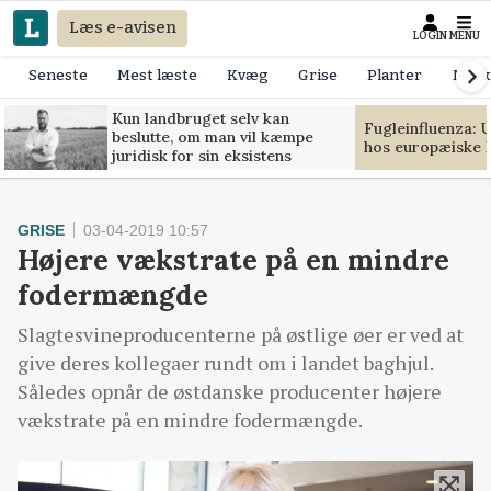
Læs e-avisen
LOGIN
MENU
Seneste
Mest læste
Kvæg
Grise
Planter
Mask
Kun landbruget selv kan
Fugleinfluenza: 
beslutte, om man vil kæmpe
hos europæiske 
juridisk for sin eksistens
GRISE
03-04-2019 10:57
Højere vækstrate på en mindre
fodermængde
Slagtesvineproducenterne på østlige øer er ved at
give deres kollegaer rundt om i landet baghjul.
Således opnår de østdanske producenter højere
vækstrate på en mindre fodermængde.