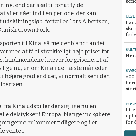
send
ning, end der skal til for at fylde
at vi er gået ind i en periode, der kan
ULVE
 udskilningsløb, fortæller Lars Albertsen,
Lan
skri
 Danish Crown Pork.
fod
eksporten til Kina, så melder blandt andet
KULT
ær med at få tilstrækkeligt høje priser for
Her
ris, landmændene kræver for grisene. Et af
lv lige nu, er, om Kina i de næste måneder
KVÆ
i højere grad end det, vi normalt ser i den
500-
bar
Albertsen.
star
BUSI
 fra Kina udspiller der sig lige nu en
Efte
lle delstykker i Europa. Mange indkøbere
opfo
for 
igningerne er kommet tidligere og i et
e ventet.