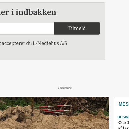
der i indbakken
Tilmeld
t accepterer du L-Mediehus A/S
Annonce
MES
BUSIN
32.50
af la