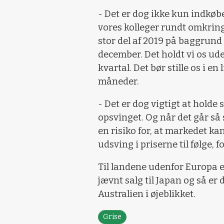
- Det er dog ikke kun indkøber
vores kolleger rundt omkring 
stor del af 2019 på baggrund 
december. Det holdt vi os ude
kvartal. Det bør stille os i 
måneder.
- Det er dog vigtigt at holde sig
opsvinget. Og når det går så 
en risiko for, at markedet kan
udsving i priserne til følge, 
Til landene udenfor Europa er
jævnt salg til Japan og så er
Australien i øjeblikket.
Grise