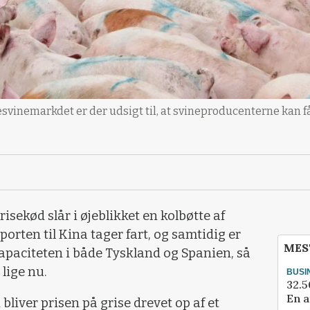
svinemarkdet er der udsigt til, at svineproducenterne kan få 
sekød slår i øjeblikket en kolbøtte af
porten til Kina tager fart, og samtidig er
MES
apaciteten i både Tyskland og Spanien, så
lige nu.
BUSI
32.5
En a
bliver prisen på grise drevet op af et