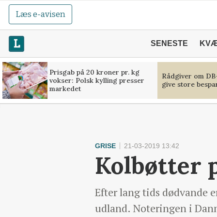
Læs e-avisen
SENESTE
KV
Prisgab på 20 kroner pr. kg
Rådgiver om DB-
vokser: Polsk kylling presser
give store bespa
markedet
GRISE
21-03-2019 13:42
Kolbøtter
Efter lang tids dødvande 
udland. Noteringen i Dan