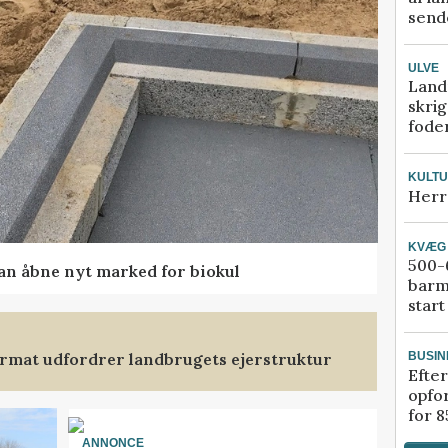
sende
ULVE
Land
skrig
fode
KULT
Herr
KVÆG
500-6
kan åbne nyt marked for biokul
barm
start
format udfordrer landbrugets ejerstruktur
BUSIN
Efter
opfo
for 8
ANNONCE