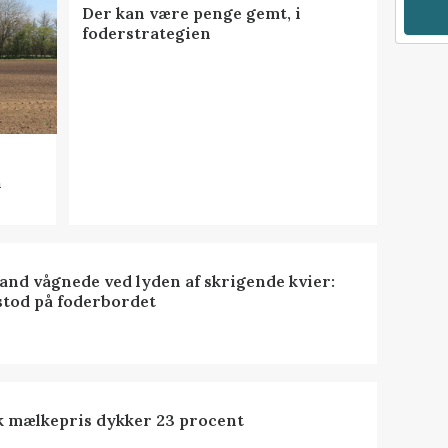
Der kan være penge gemt, i
foderstrategien
n
nd vågnede ved lyden af skrigende kvier:
stod på foderbordet
k mælkepris dykker 23 procent