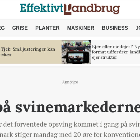
ÆG
GRISE
PLANTER
MASKINER
BUSINESS
J
Ejer eller medejer? Ny
Tjek: Små justeringer kan
format udfordrer land
relser
ejerstruktur
Annonce
 på svinemarkedern
er det forventede opsving kommet i gang på svi
mark stiger mandag med 20 øre for konvention