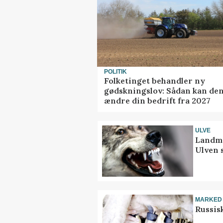
POLITIK
Folketinget behandler ny
gødskningslov: Sådan kan de
ændre din bedrift fra 2027
ULVE
Landma
Ulven 
MARKED
Russis