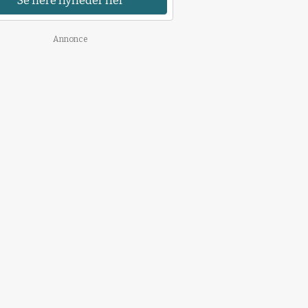
Se flere nyheder her
Annonce