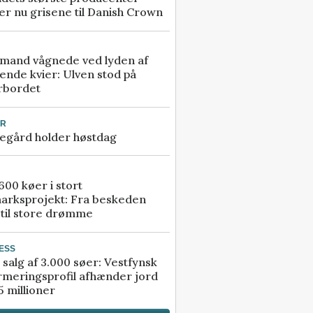
r nu grisene til Danish Crown
mand vågnede ved lyden af
ende kvier: Ulven stod på
rbordet
UR
egård holder høstdag
00 køer i stort
arksprojekt: Fra beskeden
 til store drømme
ESS
 salg af 3.000 søer: Vestfynsk
rmeringsprofil afhænder jord
5 millioner