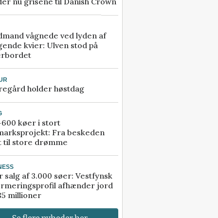
er nu grisene til Danish Crown
dmand vågnede ved lyden af
gende kvier: Ulven stod på
erbordet
UR
regård holder høstdag
G
600 køer i stort
marksprojekt: Fra beskeden
t til store drømme
NESS
r salg af 3.000 søer: Vestfynsk
rmeringsprofil afhænder jord
85 millioner