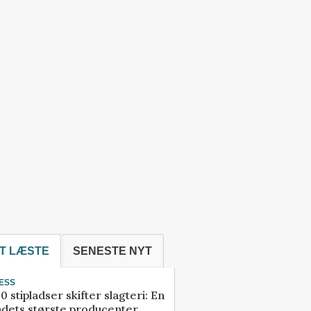
T LÆSTE
SENESTE NYT
ESS
0 stipladser skifter slagteri: En
ndets største producenter