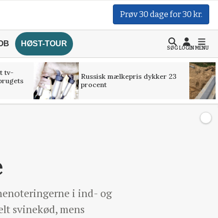
Prøv 30 dage for 30 kr.
OB
HØST-TOUR
SØG
LOGIN
MENU
t tv-
Russisk mælkepris dykker 23
brugets
procent
e
nenoteringerne i ind- og
elt svinekød, mens