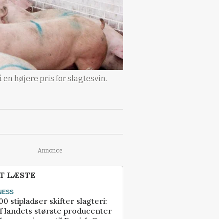
en højere pris for slagtesvin.
Annonce
T LÆSTE
NESS
00 stipladser skifter slagteri:
f landets største producenter