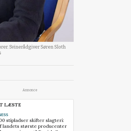
rer. Svinerådgiver Søren Sloth
s
Annonce
T LÆSTE
NESS
00 stipladser skifter slagteri:
f landets største producenter