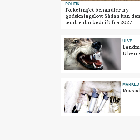
POLITIK
Folketinget behandler ny
gødskningslov: Sådan kan de
ændre din bedrift fra 2027
ULVE
Landma
Ulven 
MARKED
Russis