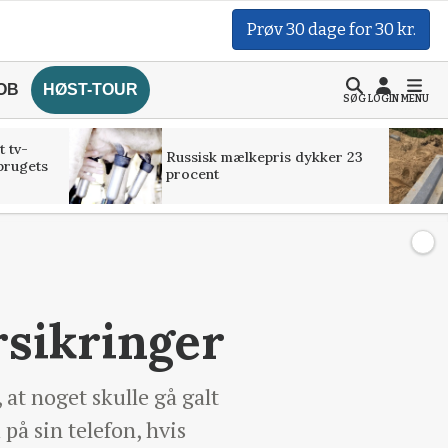
Prøv 30 dage for 30 kr.
OB
HØST-TOUR
SØG
LOGIN
MENU
t tv-
Russisk mælkepris dykker 23
brugets
procent
rsikringer
 at noget skulle gå galt
på sin telefon, hvis