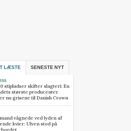
T LÆSTE
SENESTE NYT
ESS
0 stipladser skifter slagteri: En
ndets største producenter
r nu grisene til Danish Crown
mand vågnede ved lyden af
ende kvier: Ulven stod på
rbordet