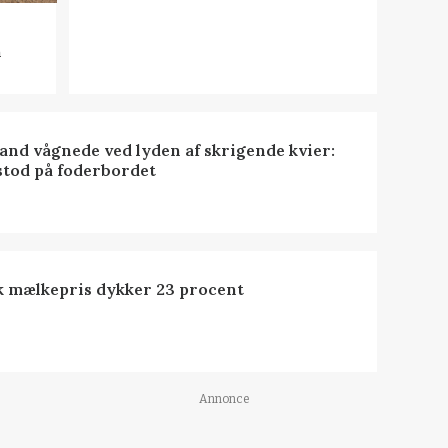
n
nd vågnede ved lyden af skrigende kvier:
stod på foderbordet
k mælkepris dykker 23 procent
Annonce