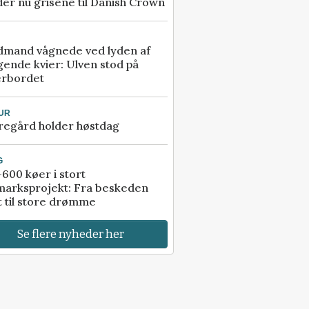
er nu grisene til Danish Crown
dmand vågnede ved lyden af
gende kvier: Ulven stod på
erbordet
UR
regård holder høstdag
G
600 køer i stort
marksprojekt: Fra beskeden
t til store drømme
Se flere nyheder her