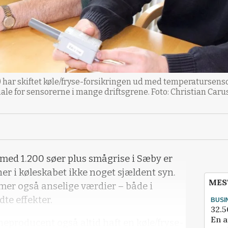
 har skiftet køle/fryse-forsikringen ud med temperatursenso
iale for sensorerne i mange driftsgrene. Foto: Christian Caru
med 1.200 søer plus smågrise i Sæby er
er i køleskabet ikke noget sjældent syn.
MES
er også anselige værdier – både i
te effekter.
BUSI
32.5
En a
neproducent også altid haft en køle/fryse-