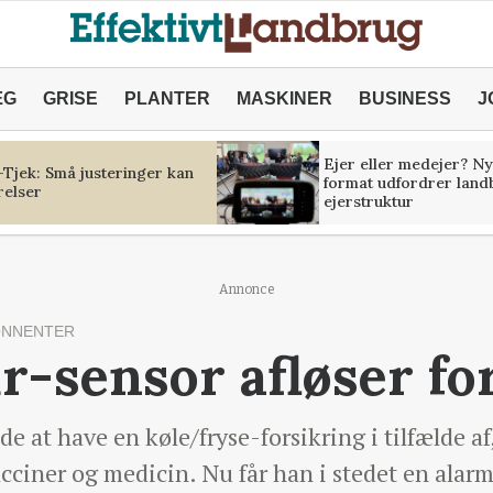
ÆG
GRISE
PLANTER
MASKINER
BUSINESS
J
Ejer eller medejer? Ny
Tjek: Små justeringer kan
format udfordrer land
relser
ejerstruktur
Annonce
ONNENTER
-sensor afløser fo
 at have en køle/fryse-forsikring i tilfælde af,
ciner og medicin. Nu får han i stedet en alarm 