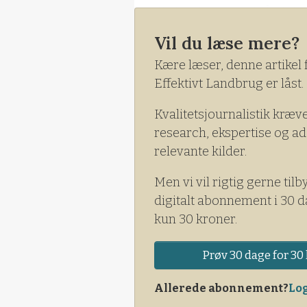
forsikring for at undgå alt f
Vil du læse mere?
Den forsikring er d
Kære læser, denne artikel 
Effektivt Landbrug er låst.
Kvalitetsjournalistik kræv
research, ekspertise og ad
relevante kilder.
Men vi vil rigtig gerne tilb
digitalt abonnement i 30 d
kun 30 kroner.
Prøv 30 dage for 30 
Allerede abonnement?
Log