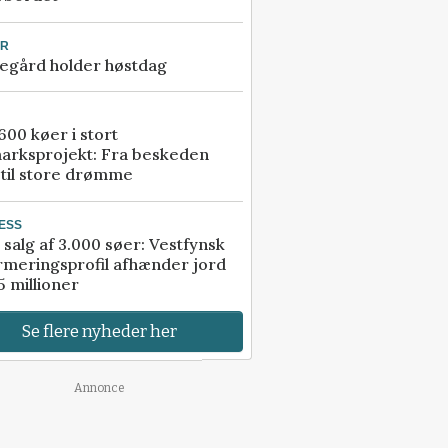
UR
egård holder høstdag
00 køer i stort
arksprojekt: Fra beskeden
 til store drømme
ESS
 salg af 3.000 søer: Vestfynsk
rmeringsprofil afhænder jord
5 millioner
Se flere nyheder her
Annonce