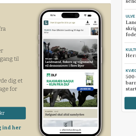
send
or store, ubehagelige overraskelser.
ULVE
Lan
skri
fra
fod
er
KULT
Her
gang til
KVÆ
500-
yde dig et
bar
age for
star
kr
 ind her