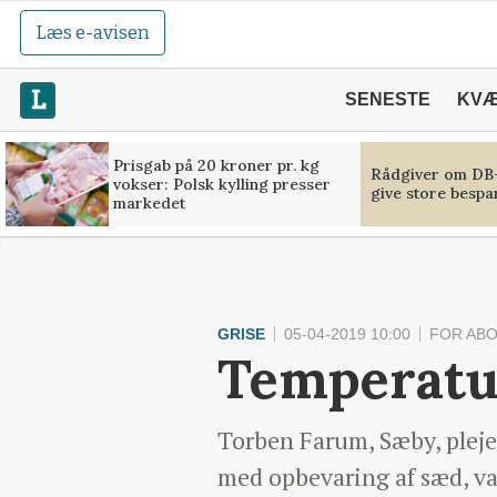
Læs e-avisen
SENESTE
KV
Prisgab på 20 kroner pr. kg
Rådgiver om DB-
vokser: Polsk kylling presser
give store bespa
markedet
GRISE
05-04-2019 10:00
FOR AB
Temperatur
Torben Farum, Sæby, plejede
med opbevaring af sæd, vac