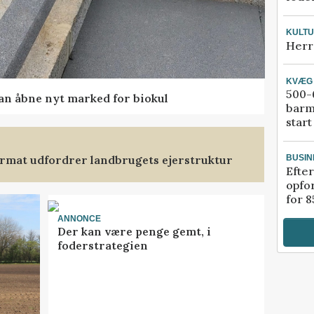
KULT
Herr
KVÆG
500-6
kan åbne nyt marked for biokul
barm
start
format udfordrer landbrugets ejerstruktur
BUSIN
Efter
opfo
for 8
ANNONCE
Der kan være penge gemt, i
foderstrategien