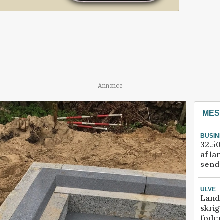
Annonce
MES
BUSIN
32.50
af la
sende
ULVE
Land
skrig
fode