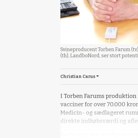
Svineproducent Torben Farum (tv)
(th), LandboNord, ser stort potent
Christian Carus
I Torben Farums produktion 
vacciner for over 70.000 kron
Medicin- og sædlageret rumm
direkte indkøbsværdi og afled
Derfor har den nordjyske svi