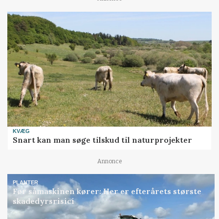
KVÆG
Snart kan man søge tilskud til naturprojekter
Annonce
PLANTER
Før såmaskinen kører: Her er efterårets største
skadedyrsrisici