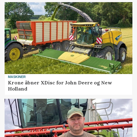
MASKINER
Krone åbner XDisc for John Deere og New
Holland