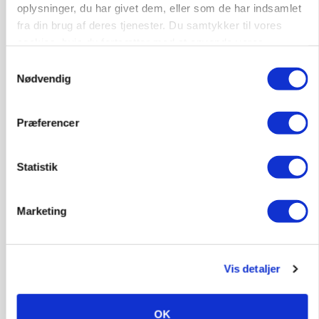
oplysninger, du har givet dem, eller som de har indsamlet
fra din brug af deres tjenester. Du samtykker til vores
cookies, hvis du fortsætter med at anvende vores
hjemmeside.
Samtykkevalg
Nødvendig
Præferencer
PLANTER
18 montører står klar i høsten: Sådan holder PN
Maskiner landmænd i gang
Statistik
Marketing
Vis detaljer
OK