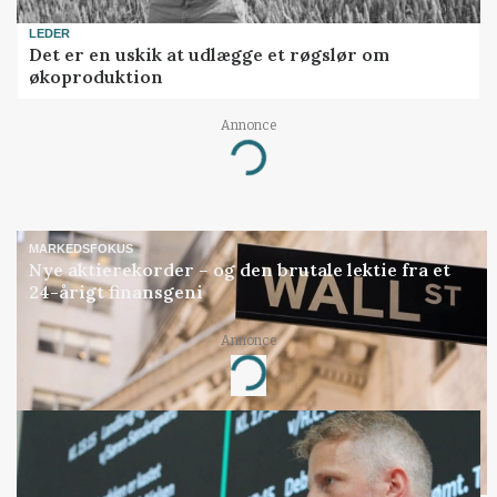
LEDER
Det er en uskik at udlægge et røgslør om
økoproduktion
Annonce
Loading...
MARKEDSFOKUS
Nye aktierekorder – og den brutale lektie fra et
24-årigt finansgeni
Annonce
Loading...