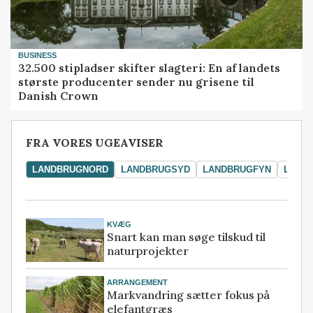
BUSINESS
32.500 stipladser skifter slagteri: En af landets
største producenter sender nu grisene til
Danish Crown
FRA VORES UGEAVISER
LANDBRUGNORD
LANDBRUGSYD
LANDBRUGFYN
LAND
KVÆG
Snart kan man søge tilskud til
naturprojekter
ARRANGEMENT
Markvandring sætter fokus på
elefantgræs