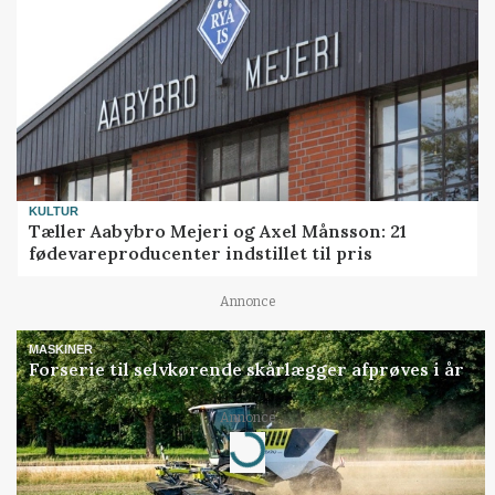
KULTUR
Tæller Aabybro Mejeri og Axel Månsson: 21
fødevareproducenter indstillet til pris
Annonce
MASKINER
Forserie til selvkørende skårlægger afprøves i år
Loading...
Annonce