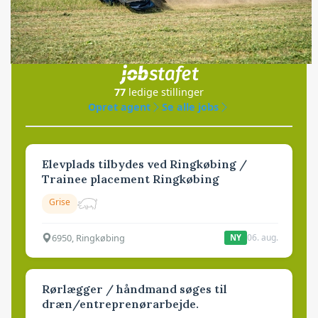
Jobs
i samarbejde med
77
ledige stillinger
Opret agent
Se alle jobs
Elevplads tilbydes ved Ringkøbing /
Trainee placement Ringkøbing
Grise
6950, Ringkøbing
06. aug.
NY
Rørlægger / håndmand søges til
dræn/entreprenørarbejde.