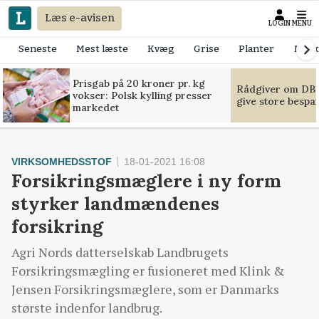
Læs e-avisen
LOGIN
MENU
Seneste
Mest læste
Kvæg
Grise
Planter
Mask
Prisgab på 20 kroner pr. kg
Rådgiver om DB-
vokser: Polsk kylling presser
give store bespa
markedet
VIRKSOMHEDSSTOF
18-01-2021 16:08
Forsikringsmæglere i ny form
styrker landmændenes
forsikring
Agri Nords datterselskab Landbrugets
Forsikringsmægling er fusioneret med Klink &
Jensen Forsikringsmæglere, som er Danmarks
største indenfor landbrug.