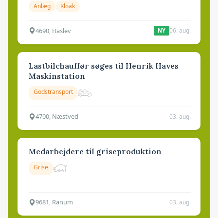
Anlæg
Kloak
4690, Haslev
06. aug.
NY
Lastbilchauffør søges til Henrik Haves
Maskinstation
Godstransport
4700, Næstved
03. aug.
Medarbejdere til griseproduktion
Grise
9681, Ranum
03. aug.