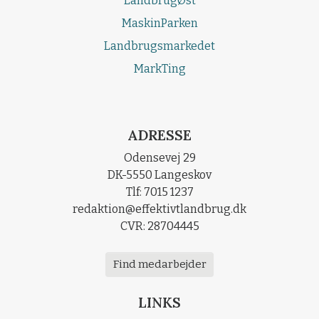
LandbrugØst
MaskinParken
Landbrugsmarkedet
MarkTing
ADRESSE
Odensevej 29
DK-5550 Langeskov
Tlf: 7015 1237
redaktion@effektivtlandbrug.dk
CVR: 28704445
Find medarbejder
LINKS