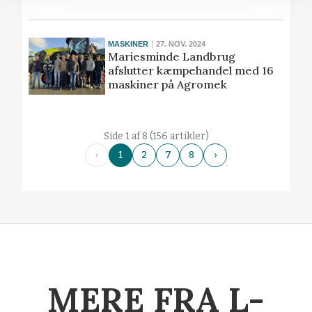
MASKINER
27. NOV. 2024
Mariesminde Landbrug
afslutter kæmpehandel med 16
maskiner på Agromek
Side 1 af 8 (156 artikler)
‹
1
2
7
8
›
MERE FRA L-