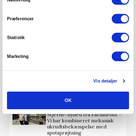
MASKINER
27. NOV. 2024
Præferencer
Innovation og præcision til en
overkommelig pris
Statistik
Marketing
MASKINER
27. NOV. 2024
Vejr- og maskindata: Når
stjerne-nyheder spiller
sammen
Vis detaljer
Annonce
OK
AGROMEK
27. NOV. 2024
Stjerne-nyhed fra Farmdroid: -
Vi har kombineret mekanisk
ukrudtsbekæmpelse med
spotsprøjtning