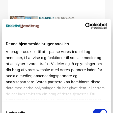
MASKINER
28. NOV. 2024
Altid glade for gratis ting, der
fungerer
Denne hjemmeside bruger cookies
Vi bruger cookies til at tilpasse vores indhold og
KVÆG
28. NOV. 2024
Gylleadditiv kan reducere
annoncer, til at vise dig funktioner til sociale medier og til
drivhusgasser med 90-100
at analysere vores trafik. Vi deler også oplysninger om
procent
din brug af vores website med vores partnere inden for
sociale medier, annonceringspartnere og
Annonce
analysepartnere. Vores partnere kan kombinere disse
data med andre oplysninger, du har givet dem, eller som
de har indsamlet fra din brug af deres tjenester. Du
MASKINER
27. NOV. 2024
Jubilæums-Lexion skal til
samtykker til vores cookies, hvis du fortsætter med at
Kalundborg: - Nu kan det bare
anvende vores hjemmeside.
Samtykkevalg
blive høst
Nødvendig