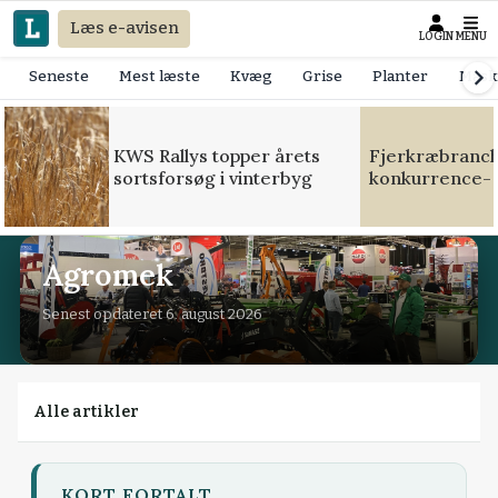
Læs e-avisen
LOGIN
MENU
Seneste
Mest læste
Kvæg
Grise
Planter
Mask
KWS Rallys topper årets
Fjerkræbranche
sortsforsøg i vinterbyg
konkurrence- 
Agromek
Senest opdateret 6. august 2026
Alle artikler
KORT FORTALT