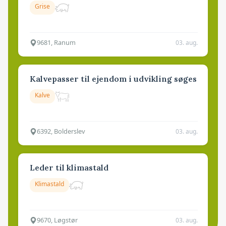
Grise
9681, Ranum
03. aug.
Kalvepasser til ejendom i udvikling søges
Kalve
6392, Bolderslev
03. aug.
Leder til klimastald
Klimastald
9670, Løgstør
03. aug.