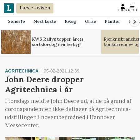
Læs e-avisen
LOGIN
MENU
Seneste
Mest læste
Kvæg
Grise
Planter
Mask
KWS Rallys topper årets
Fjerkræbranchen:
sortsforsøg i vinterbyg
konkurrence- og
AGRITECHNICA
05-02-2021 12:39
John Deere dropper
Agritechnica i år
I torsdags meldte John Deere ud, at de på grund af
coronapandemien ikke deltager på Agritechnica-
udstillingen i november måned i Hannover
Messecenter.