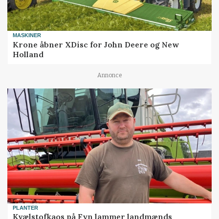
MASKINER
Krone åbner XDisc for John Deere og New
Holland
Annonce
PLANTER
Kvælstofkaos på Fyn lammer landmænds