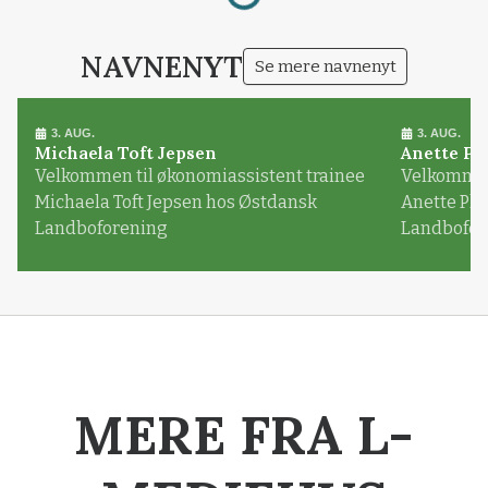
Loading...
NAVNENYT
Se mere navnenyt
3. AUG.
3. AUG.
Michaela Toft Jepsen
Anette Pl
Velkommen til økonomiassistent trainee
Velkommen 
Michaela Toft Jepsen hos Østdansk
Anette Pl
Landboforening
Landbofor
MERE FRA L-