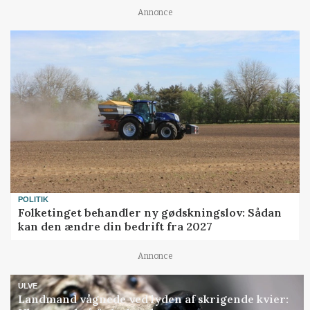
Annonce
POLITIK
Folketinget behandler ny gødskningslov: Sådan
kan den ændre din bedrift fra 2027
Annonce
ULVE
Landmand vågnede ved lyden af skrigende kvier: