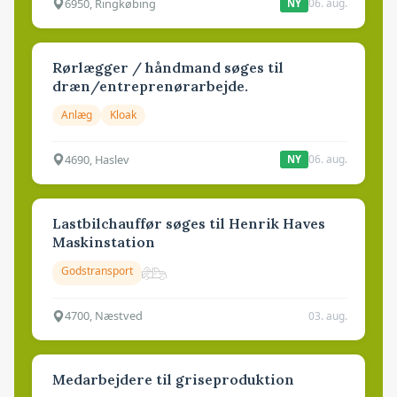
6950, Ringkøbing
06. aug.
NY
Rørlægger / håndmand søges til
dræn/entreprenørarbejde.
Anlæg
Kloak
4690, Haslev
06. aug.
NY
Lastbilchauffør søges til Henrik Haves
Maskinstation
Godstransport
4700, Næstved
03. aug.
Medarbejdere til griseproduktion