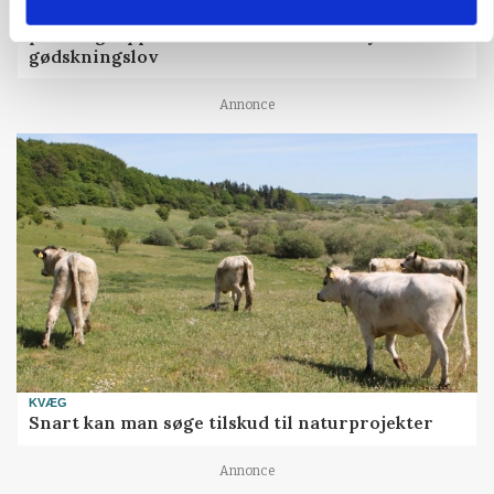
»Nu stopper I«: Landbrugsdebattør og
protestgruppe vil demonstrere mod ny
gødskningslov
Annonce
KVÆG
Snart kan man søge tilskud til naturprojekter
Annonce