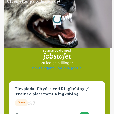
Ulven stod på foderbordet
Loading...
Annonce
Jobs
i samarbejde med
76
ledige stillinger
Opret agent
Se alle jobs
Elevplads tilbydes ved Ringkøbing /
Trainee placement Ringkøbing
Grise