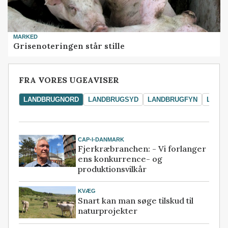
MARKED
Grisenoteringen står stille
FRA VORES UGEAVISER
LANDBRUGNORD
LANDBRUGSYD
LANDBRUGFYN
LAND
CAP-I-DANMARK
Fjerkræbranchen: - Vi forlanger
ens konkurrence- og
produktionsvilkår
KVÆG
Snart kan man søge tilskud til
naturprojekter