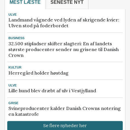
MEST LÆSTE
SENESTE NYT
ULVE
Landmand vågnede ved lyden af skrigende kvier:
Ulven stod på foderbordet
BUSINESS
32.500 stipladser skifter slagteri: En af landets
største producenter sender nu grisene til Danish
Crown
KULTUR
Herregård holder høstdag
ULVE
Lille hund blev dræbt af ulv i Vestjylland
GRISE
Svineproducenter kalder Danish Crowns notering
en katastrofe
Se flere nyheder her