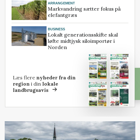
ARRANGEMENT
Markvandring sætter fokus på
elefantgræs
BUSINESS
Lokalt generationsskifte skal
løfte midtjysk siloimportør i
Norden
Læs flere
nyheder fra din
region
i din
lokale
landbrugsavis