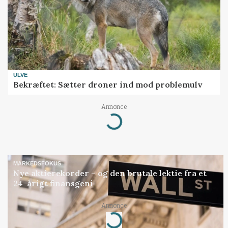
ULVE
Bekræftet: Sætter droner ind mod problemulv
Annonce
Loading...
MARKEDSFOKUS
Nye aktierekorder – og den brutale lektie fra et
24-årigt finansgeni
Annonce
Loading...