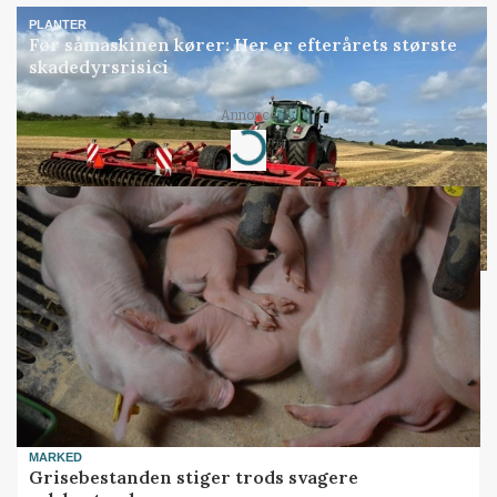
PLANTER
Før såmaskinen kører: Her er efterårets største
skadedyrsrisici
Annonce
Loading...
MARKED
Grisebestanden stiger trods svagere