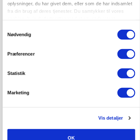
oplysninger, du har givet dem, eller som de har indsamlet
GRISE
fra din brug af deres tjenester. Du samtykker til vores
Rådgiver om DB-Tjek: Små justeringer kan give
store besparelser
cookies, hvis du fortsætter med at anvende vores
hjemmeside.
Samtykkevalg
Annonce
Nødvendig
Loading...
Præferencer
Statistik
Marketing
Vis detaljer
OK
POLITIK