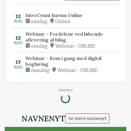
InterCount kursus Online
12
AUG
onsdag
Online
Webinar – Fordelene ved løbende
12
aflevering af bilag
AUG
onsdag
Webinar - ONLINE
Webinar – Kom i gang med digital
17
bogføring
AUG
mandag
Webinar - ONLINE
Loading...
Annonce
NAVNENYT
Se mere navnenyt