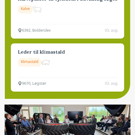
Kalve
6392, Bolderslev
03. aug.
Leder til klimastald
Klimastald
9670, Løgstør
03. aug.