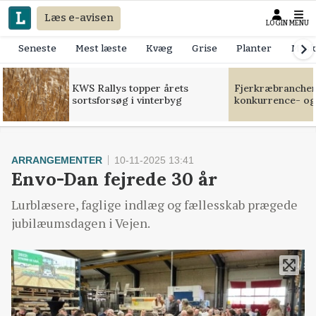
Læs e-avisen
LOGIN
MENU
Seneste
Mest læste
Kvæg
Grise
Planter
Mask
KWS Rallys topper årets
Fjerkræbranchen:
sortsforsøg i vinterbyg
konkurrence- og
ARRANGEMENTER
10-11-2025 13:41
Envo-Dan fejrede 30 år
Lurblæsere, faglige indlæg og fællesskab prægede
jubilæumsdagen i Vejen.