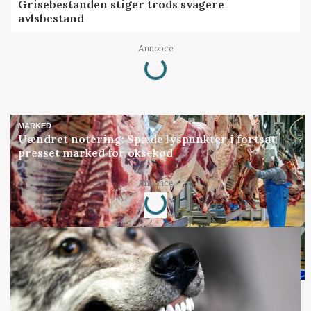
Grisebestanden stiger trods svagere
avlsbestand
Loading...
Annonce
MARKED
Uændret notering: Spæde lyspunkter i fortsat
presset marked for oksekød
Loading...
Annonce