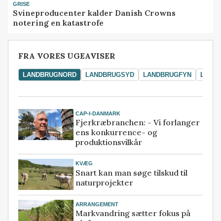
GRISE
Svineproducenter kalder Danish Crowns
notering en katastrofe
FRA VORES UGEAVISER
LANDBRUGNORD
LANDBRUGSYD
LANDBRUGFYN
LAND
CAP-I-DANMARK
Fjerkræbranchen: - Vi forlanger
ens konkurrence- og
produktionsvilkår
KVÆG
Snart kan man søge tilskud til
naturprojekter
ARRANGEMENT
Markvandring sætter fokus på