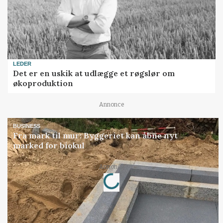
LEDER
Det er en uskik at udlægge et røgslør om
økoproduktion
Annonce
BUSINESS
Fra mark til mur: Byggeriet kan åbne nyt
marked for biokul
Loading...
Annonce