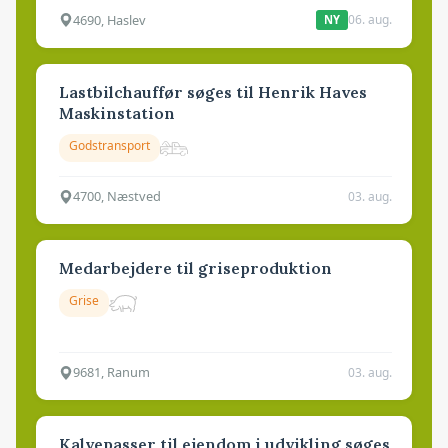
4690, Haslev
06. aug.
NY
Lastbilchauffør søges til Henrik Haves
Maskinstation
Godstransport
4700, Næstved
03. aug.
Medarbejdere til griseproduktion
Grise
9681, Ranum
03. aug.
Kalvepasser til ejendom i udvikling søges