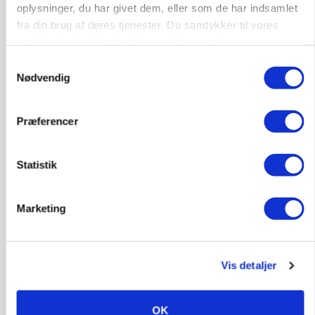
oplysninger, du har givet dem, eller som de har indsamlet
fra din brug af deres tjenester. Du samtykker til vores
cookies, hvis du fortsætter med at anvende vores
hjemmeside.
Samtykkevalg
Nødvendig
Præferencer
POLITIK
»Nu stopper I«: Landbrugsdebattør og
protestgruppe vil demonstrere mod ny
Statistik
gødskningslov
Annonce
Marketing
POLITIK
Folketinget behandler ny gødskningslov: Sådan
kan den ændre din bedrift fra 2027
Vis detaljer
Loading...
Annonce
OK