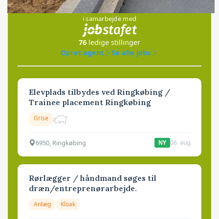
Jobs
i samarbejde med
76
ledige stillinger
Opret agent
Se alle jobs
Elevplads tilbydes ved Ringkøbing /
Trainee placement Ringkøbing
Grise
6950, Ringkøbing
06. aug.
NY
Rørlægger / håndmand søges til
dræn/entreprenørarbejde.
Anlæg
Kloak