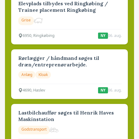
Elevplads tilbydes ved Ringkøbing /
Trainee placement Ringkøbing
Grise
6950, Ringkøbing
06. aug.
NY
Rørlægger / håndmand søges til
dræn/entreprenørarbejde.
Anlæg
Kloak
4690, Haslev
06. aug.
NY
Lastbilchauffør søges til Henrik Haves
Maskinstation
Godstransport