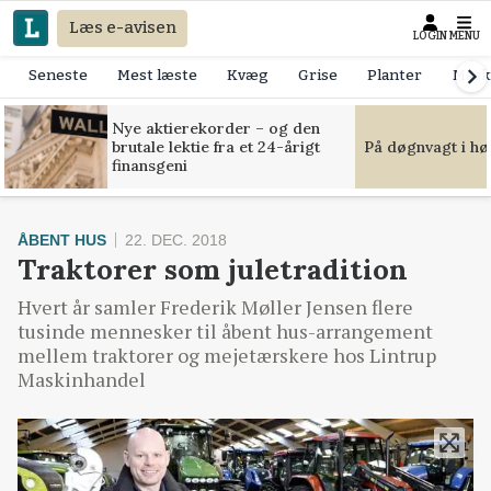
Læs e-avisen
LOGIN
MENU
Seneste
Mest læste
Kvæg
Grise
Planter
Mask
Nye aktierekorder – og den
brutale lektie fra et 24-årigt
På døgnvagt i hø
finansgeni
ÅBENT HUS
22. DEC. 2018
Traktorer som juletradition
Hvert år samler Frederik Møller Jensen flere
tusinde mennesker til åbent hus-arrangement
mellem traktorer og mejetærskere hos Lintrup
Maskinhandel