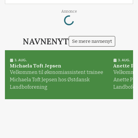
Loading...
Annonce
NAVNENYT
Se mere navnenyt
3. AUG.
3. AUG.
Michaela Toft Jepsen
Anette Pl
Velkommen til økonomiassistent trainee
Velkommen 
Michaela Toft Jepsen hos Østdansk
Anette Pl
Landboforening
Landbofor