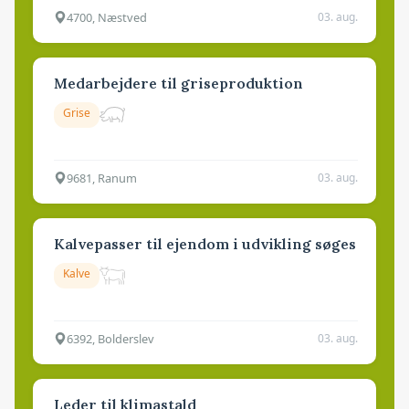
4700, Næstved
03. aug.
Medarbejdere til griseproduktion
Grise
9681, Ranum
03. aug.
Kalvepasser til ejendom i udvikling søges
Kalve
6392, Bolderslev
03. aug.
Leder til klimastald