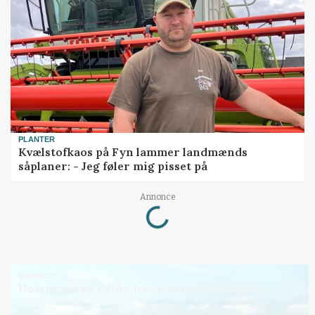
PLANTER
Kvælstofkaos på Fyn lammer landmænds
såplaner: - Jeg føler mig pisset på
Loading...
Annonce
MARKED
Høstpres kan sænke hvedeprisen yderligere