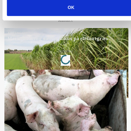
MASKINER
Forserie til selvkørende skårlægger afprøves i år
OK
Annonce
ARRANGEMENT
Markvandring sætter fokus på elefantgræs
Loading...
Annonce