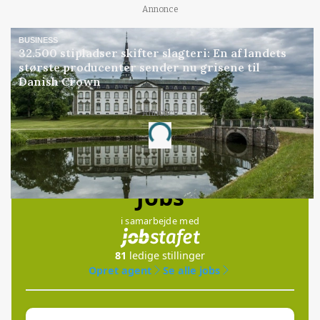
Annonce
BUSINESS
32.500 stipladser skifter slagteri: En af landets
største producenter sender nu grisene til
Danish Crown
Annonce
Loading...
Jobs
i samarbejde med
81
ledige stillinger
Opret agent
Se alle jobs