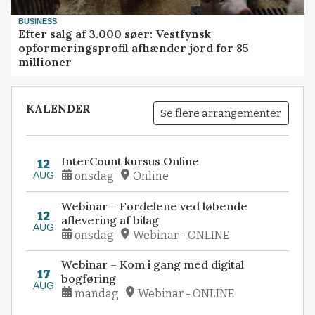
BUSINESS
Efter salg af 3.000 søer: Vestfynsk
opformeringsprofil afhænder jord for 85
millioner
KALENDER
Se flere arrangementer
InterCount kursus Online
12
AUG
onsdag
Online
Webinar – Fordelene ved løbende
12
aflevering af bilag
AUG
onsdag
Webinar - ONLINE
Webinar – Kom i gang med digital
17
bogføring
AUG
mandag
Webinar - ONLINE