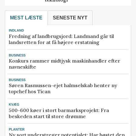
MEST LÆSTE
SENESTE NYT
INDLAND
Fredning af landbrugsjord: Landmand går til
landsretten for at få højere erstatning
BUSINESS
Konkurs rammer midtjysk maskinhandler efter
navneskifte
BUSINESS
Søren Rasmussen-ejet halmselskab henter ny
topchef hos Tican
KVÆG
500-600 køer i stort barmarksprojekt: Fra
beskeden start til store drømme
PLANTER
Ny sort understreger potentialet: Har høstet den