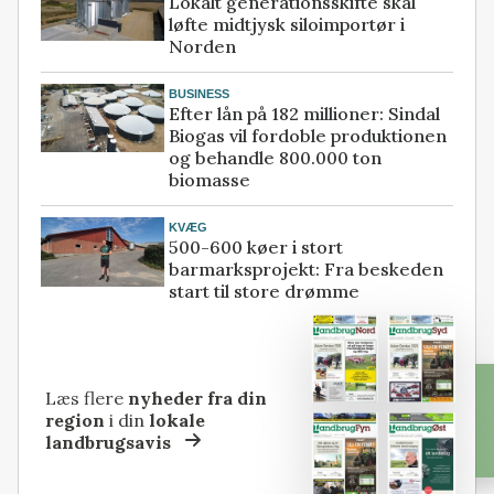
Lokalt generationsskifte skal
løfte midtjysk siloimportør i
Norden
BUSINESS
Efter lån på 182 millioner: Sindal
Biogas vil fordoble produktionen
og behandle 800.000 ton
biomasse
KVÆG
500-600 køer i stort
barmarksprojekt: Fra beskeden
start til store drømme
Læs flere
nyheder fra din
region
i din
lokale
landbrugsavis