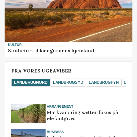
KULTUR
Studietur til kænguruens hjemland
FRA VORES UGEAVISER
LANDBRUGNORD
LANDBRUGSYD
LANDBRUGFYN
LAND
ARRANGEMENT
Markvandring sætter fokus på
elefantgræs
BUSINESS