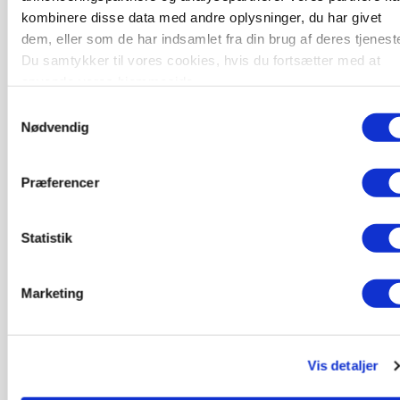
kombinere disse data med andre oplysninger, du har givet
dem, eller som de har indsamlet fra din brug af deres tjeneste
Du samtykker til vores cookies, hvis du fortsætter med at
anvende vores hjemmeside.
GRISE
Svineproducenter kalder Danish Crowns pris en
Samtykkevalg
katastrofe
Nødvendig
Annonce
Præferencer
Statistik
Marketing
Vis detaljer