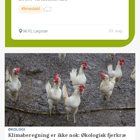
Klimastald
9670, Løgstør
03. aug.
ØKOLOGI
Klimaberegning er ikke nok: Økologisk fjerkræ