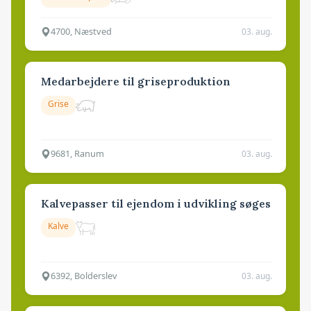
4700, Næstved
03. aug.
Medarbejdere til griseproduktion
Grise
9681, Ranum
03. aug.
Kalvepasser til ejendom i udvikling søges
Kalve
6392, Bolderslev
03. aug.