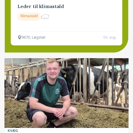
Leder til klimastald
Klimastald
9670, Løgstør
03. aug.
KVÆG