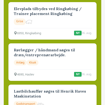
Elevplads tilbydes ved Ringkøbing /
Trainee placement Ringkøbing
Grise
6950, Ringkøbing
06. aug.
NY
Rørlægger / håndmand søges til
dræn/entreprenørarbejde.
Anlæg
Kloak
4690, Haslev
06. aug.
NY
Lastbilchauffør søges til Henrik Haves
Maskinstation
Godstransport