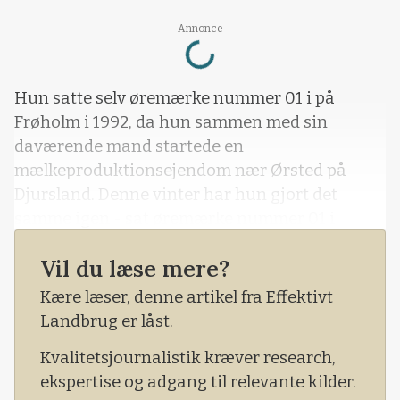
Loading...
Annonce
Hun satte selv øremærke nummer 01 i på
Frøholm i 1992, da hun sammen med sin
daværende mand startede en
mælkeproduktionsejendom nær Ørsted på
Djursland. Denne vinter har hun gjort det
samme igen - sat øremærke nummer 01 i
kalven Bamse. Han er en hereford tyrekalv og
Vil du læse mere?
første kalv efter den lille flok, en ko med kalv og
to kvier, som Lone Foged Madsen og hendes
Kære læser, denne artikel fra Effektivt
mand Henning Madsen købte i juli sidste år.
Landbrug er låst.
Kvalitetsjournalistik kræver research,
ekspertise og adgang til relevante kilder.