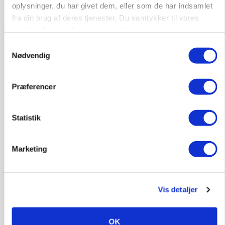
oplysninger, du har givet dem, eller som de har indsamlet
fra din brug af deres tjenester. Du samtykker til vores
MASKINER
Forserie til selvkørende skårlægger afprøves i år
cookies, hvis du fortsætter med at anvende vores
hjemmeside.
Samtykkevalg
Annonce
Nødvendig
ARRANGEMENT
Markvandring sætter fokus på elefantgræs
Præferencer
Loading...
Annonce
Statistik
Marketing
Vis detaljer
OK