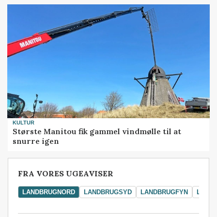
KULTUR
Største Manitou fik gammel vindmølle til at
snurre igen
FRA VORES UGEAVISER
LANDBRUGNORD
LANDBRUGSYD
LANDBRUGFYN
LAND