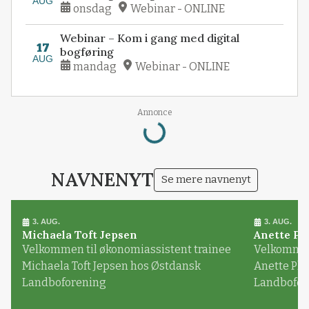
AUG
onsdag
Webinar - ONLINE
Webinar – Kom i gang med digital
17
bogføring
AUG
mandag
Webinar - ONLINE
Loading...
Annonce
NAVNENYT
Se mere navnenyt
3. AUG.
3. AUG.
Michaela Toft Jepsen
Anette Pl
Velkommen til økonomiassistent trainee
Velkommen 
Michaela Toft Jepsen hos Østdansk
Anette Pl
Landboforening
Landbofor