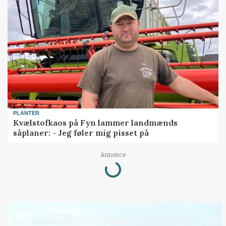
PLANTER
Kvælstofkaos på Fyn lammer landmænds
såplaner: - Jeg føler mig pisset på
Loading...
Annonce
MARKED
Høstpres kan sænke hvedeprisen yderligere