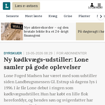
Læs e-avisen
LOGIN
MENU
Seneste
Mest læste
Kvæg
Grise
Planter
Mask
Nye aktierekorder – og den
brutale lektie fra et 24-årigt
På døgnvagt i hø
finansgeni
DYRSKUER
19-05-2026 08:29
FOR ABONNENTER
Ny kødkvægs-udstiller: Lone
samler på gode oplevelser
Lone Foged Madsen har været med som udstiller
siden Landbrugsmessen Gl. Estrup så dagens lys i
1996. I år får Lone debut i ringen som
kødkvægsudstiller. Hun har købt en lille flok
hereforddyr, og hendes søn og svigerdatter har