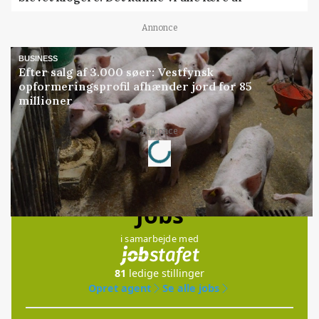
Annonce
BUSINESS
Efter salg af 3.000 søer: Vestfynsk
opformeringsprofil afhænder jord for 85
millioner
Loading...
Annonce
Jobs
i samarbejde med
81
ledige stillinger
Opret agent
Se alle jobs