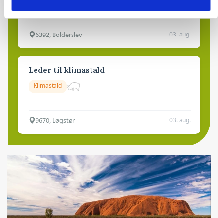
6392, Bolderslev
03. aug.
Leder til klimastald
Klimastald
9670, Løgstør
03. aug.