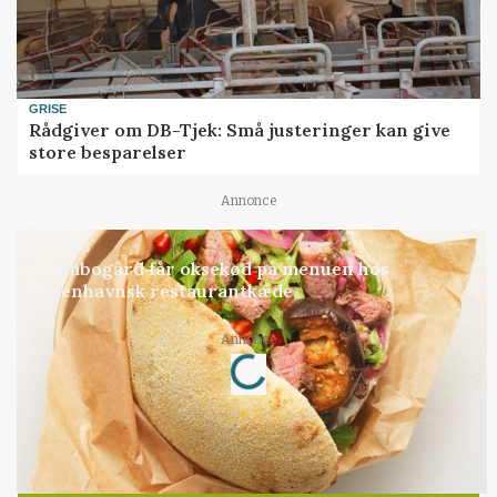
GRISE
Rådgiver om DB-Tjek: Små justeringer kan give
store besparelser
Annonce
BUSINESS
Grambogård får oksekød på menuen hos
københavnsk restaurantkæde
Loading...
Annonce
Jobs