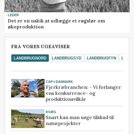
LEDER
Det er en uskik at udlægge et røgslør om
økoproduktion
FRA VORES UGEAVISER
LANDBRUGNORD
LANDBRUGSYD
LANDBRUGFYN
LAND
CAP-I-DANMARK
Fjerkræbranchen: - Vi forlanger
ens konkurrence- og
produktionsvilkår
KVÆG
Snart kan man søge tilskud til
naturprojekter