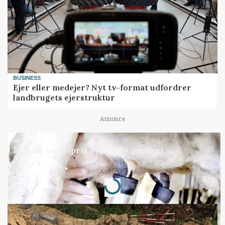
BUSINESS
Ejer eller medejer? Nyt tv-format udfordrer
landbrugets ejerstruktur
Annonce
MARKED
Russisk mælkepris dykker 23 procent
Loading...
Annonce