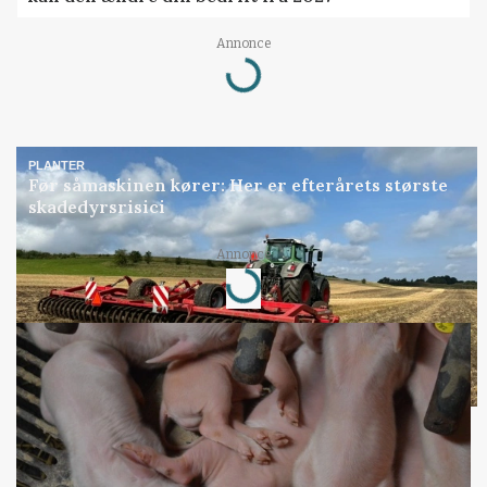
Loading...
Annonce
PLANTER
Før såmaskinen kører: Her er efterårets største
skadedyrsrisici
Loading...
Annonce