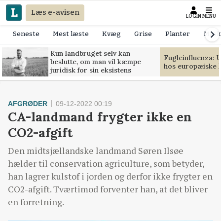
Læs e-avisen
LOGIN
MENU
Seneste
Mest læste
Kvæg
Grise
Planter
Mask
Kun landbruget selv kan
Fugleinfluenza: 
beslutte, om man vil kæmpe
hos europæiske 
juridisk for sin eksistens
AFGRØDER
09-12-2022 00:19
CA-landmand frygter ikke en
CO2-afgift
Den midtsjællandske landmand Søren Ilsøe
hælder til conservation agriculture, som betyder,
han lagrer kulstof i jorden og derfor ikke frygter en
CO2-afgift. Tværtimod forventer han, at det bliver
en forretning.