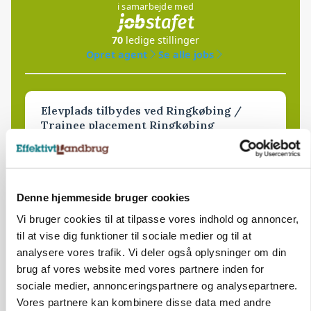
i samarbejde med
70
ledige stillinger
Opret agent
Se alle jobs
Elevplads tilbydes ved Ringkøbing /
Trainee placement Ringkøbing
Grise
6950, Ringkøbing
06. aug.
Denne hjemmeside bruger cookies
Vi bruger cookies til at tilpasse vores indhold og annoncer,
Rørlægger / håndmand søges til
til at vise dig funktioner til sociale medier og til at
dræn/entreprenørarbejde.
analysere vores trafik. Vi deler også oplysninger om din
brug af vores website med vores partnere inden for
Anlæg
Kloak
sociale medier, annonceringspartnere og analysepartnere.
Vores partnere kan kombinere disse data med andre
4690, Haslev
06. aug.