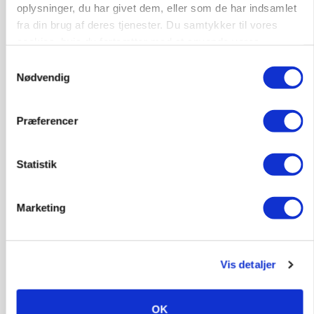
oplysninger, du har givet dem, eller som de har indsamlet
fra din brug af deres tjenester. Du samtykker til vores
cookies, hvis du fortsætter med at anvende vores
Lastbilchauffør søges til Henrik Haves
Maskinstation
hjemmeside.
Samtykkevalg
Nødvendig
Godstransport
4700, Næstved
03. aug.
Præferencer
Statistik
Medarbejdere til griseproduktion
Grise
Marketing
9681, Ranum
03. aug.
Vis detaljer
Kalvepasser til ejendom i udvikling søges
OK
Kalve