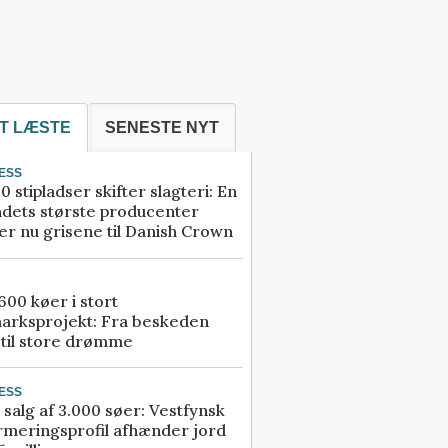
T LÆSTE
SENESTE NYT
ESS
0 stipladser skifter slagteri: En
ndets største producenter
r nu grisene til Danish Crown
00 køer i stort
arksprojekt: Fra beskeden
 til store drømme
ESS
 salg af 3.000 søer: Vestfynsk
rmeringsprofil afhænder jord