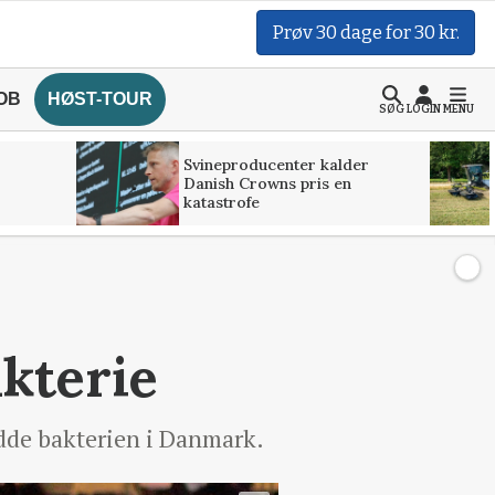
Prøv 30 dage for 30 kr.
OB
HØST-TOUR
SØG
LOGIN
MENU
Svineproducenter kalder
Danish Crowns pris en
katastrofe
akterie
ydde bakterien i Danmark.