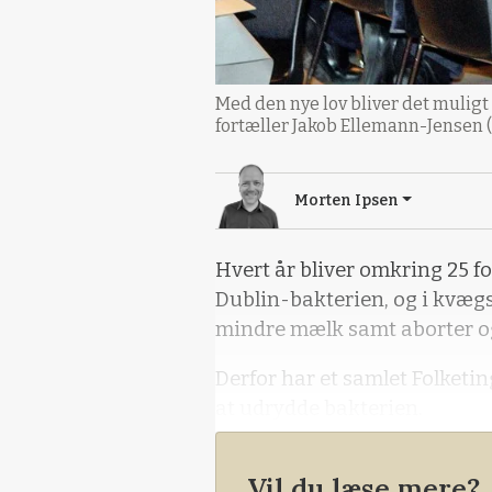
Med den nye lov bliver det mulig
fortæller Jakob Ellemann-Jensen (
Morten Ipsen
Hvert år bliver omkring 25 f
Dublin-bakterien, og i kvæg
mindre mælk samt aborter og
Derfor har et samlet Folketin
at udrydde bakterien.
- Danmark har med succes få
Vil du læse mere?
dansk kyllingekød. Nu er tide