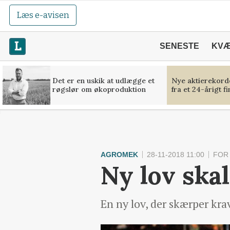
Læs e-avisen
SENESTE
KV
Det er en uskik at udlægge et
Nye aktierekorde
røgslør om økoproduktion
fra et 24-årigt f
AGROMEK
28-11-2018 11:00
FOR
Ny lov ska
En ny lov, der skærper kr