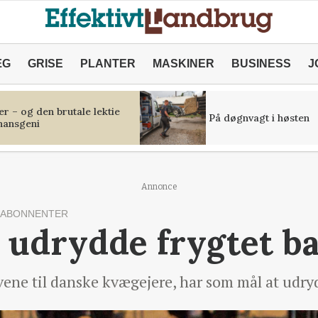
ÆG
GRISE
PLANTER
MASKINER
BUSINESS
J
r – og den brutale lektie
På døgnvagt i høsten
inansgeni
Annonce
 ABONNENTER
l udrydde frygtet b
avene til danske kvægejere, har som mål at udr