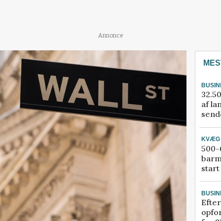
Annonce
MES
BUSIN
32.50
af la
sende
KVÆG
500-6
barm
start
BUSIN
Efter
opfo