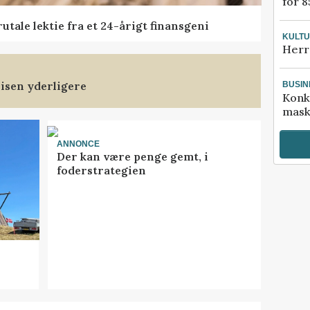
for 8
tale lektie fra et 24-årigt finansgeni
KULT
Herr
isen yderligere
BUSIN
Konk
mask
ANNONCE
Der kan være penge gemt, i
foderstrategien