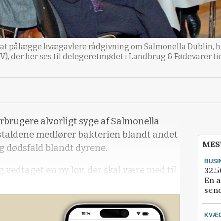
t at pålægge kvægavlere rådgivning om Salmonella Dublin, hv
V), der her ses til delegeretmødet i Landbrug & Fødevarer t
orbrugere alvorligt syge af Salmonella
staldene medfører bakterien blandt andet
MES
 dødsfald blandt dyrene.
BUSI
g vedtaget en ny lov, der skal være med til
32.5
En a
send
et salmonella ud af både danske æg og
KVÆ
n kommet til at gøre en ekstra indsats for