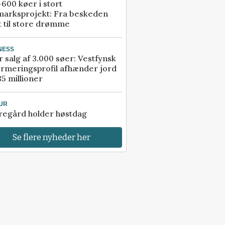
600 køer i stort
marksprojekt: Fra beskeden
t til store drømme
NESS
r salg af 3.000 søer: Vestfynsk
rmeringsprofil afhænder jord
85 millioner
UR
regård holder høstdag
Se flere nyheder her