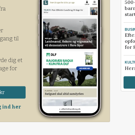
500-
bar
fra
star
er
BUSI
Efte
gang til
opfo
for 
yde dig et
KULT
age for
Her
kr
 ind her