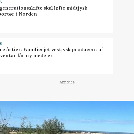
S
generationsskifte skal løfte midtjysk
portør i Norden
S
ire årtier: Familieejet vestjysk producent af
nventar får ny medejer
Annonce