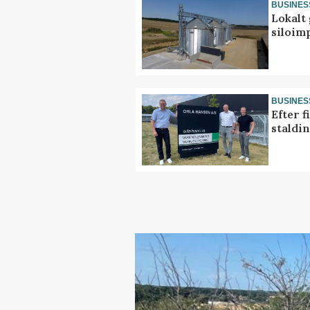
BUSINES
Lokalt 
siloim
BUSINES
Efter f
staldi