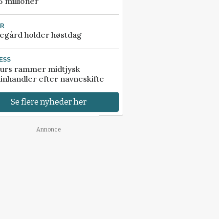
5 millioner
UR
egård holder høstdag
ESS
urs rammer midtjysk
inhandler efter navneskifte
Se flere nyheder her
Annonce