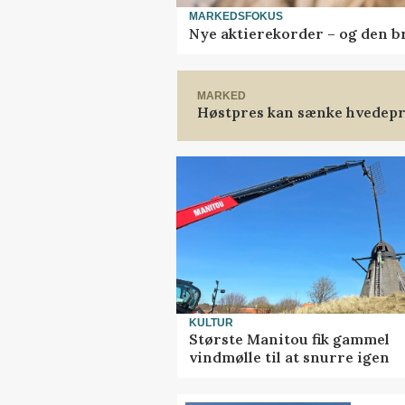
MARKEDSFOKUS
Nye aktierekorder – og den bru
MARKED
Høstpres kan sænke hvedepr
KULTUR
Største Manitou fik gammel
vindmølle til at snurre igen