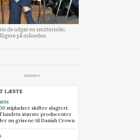
is de udgør en smitterisiko,
idligere på måneden.
Annonce
T LÆSTE
NESS
00 stipladser skifter slagteri:
f landets største producenter
er nu grisene til Danish Crown
G