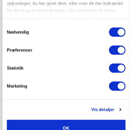
oplysninger, du har givet dem, eller som de har indsamlet
fra din brug af deres tjenester. Du samtykker til vores
cookies, hvis du fortsætter med at anvende vores
hjemmeside.
Samtykkevalg
Nødvendig
Præferencer
CAP-I-DANMARK
Fjerkræbranchen: - Vi forlanger ens
konkurrence- og produktionsvilkår
Statistik
Loading...
Annonce
Marketing
Vis detaljer
OK