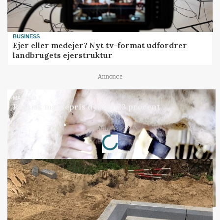
BUSINESS
Ejer eller medejer? Nyt tv-format udfordrer
landbrugets ejerstruktur
Annonce
MARKED
Russisk mælkepris dykker 23 procent
Loading...
Annonce