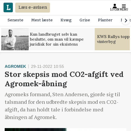
Læs e-avisen
LOGIN
MENU
Seneste
Mest læste
Kvæg
Grise
Planter
Mask
Kun landbruget selv kan
KWS Rallys toppe
beslutte, om man vil kæmpe
vinterbyg
juridisk for sin eksistens
AGROMEK
29-11-2022 10:55
Stor skepsis mod CO2-afgift ved
Agromek-åbning
Agromeks formand, Sten Andersen, gjorde sig til
talsmand for den udbredte skepsis mod en CO2-
afgift, da han holdt tale i forbindelse med
åbningen af Agromek.