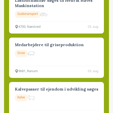
Lastbilchauffør søges til Henrik Haves
Maskinstation
Godstransport
4700, Næstved
03. aug.
Medarbejdere til griseproduktion
Grise
9681, Ranum
03. aug.
Kalvepasser til ejendom i udvikling søges
Kalve