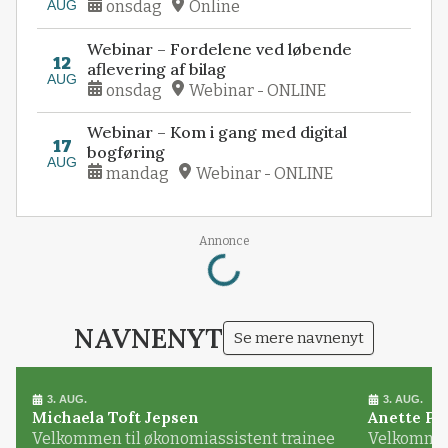
AUG
onsdag
Online
Webinar – Fordelene ved løbende
12
aflevering af bilag
AUG
onsdag
Webinar - ONLINE
Webinar – Kom i gang med digital
17
bogføring
AUG
mandag
Webinar - ONLINE
Loading...
Annonce
NAVNENYT
Se mere navnenyt
3. AUG.
3. AUG.
Michaela Toft Jepsen
Anette Pl
Velkommen til økonomiassistent trainee
Velkommen 