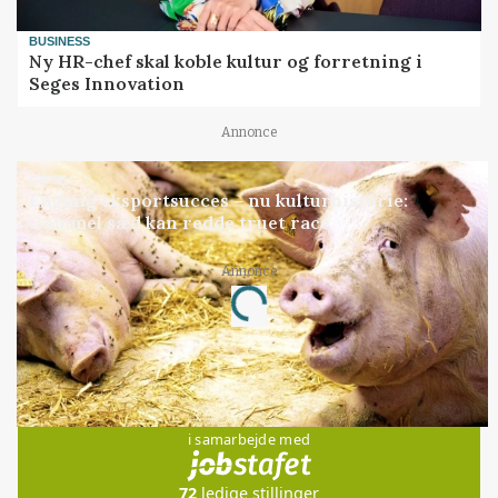
BUSINESS
Ny HR-chef skal koble kultur og forretning i
Seges Innovation
Annonce
GRISE
Engang eksportsucces – nu kulturhistorie:
Gammel sæd kan redde truet race
Annonce
Loading...
Jobs
i samarbejde med
72
ledige stillinger