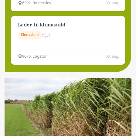
6392, Bolderslev
03. aug.
Leder til klimastald
Klimastald
9670, Løgstør
03. aug.