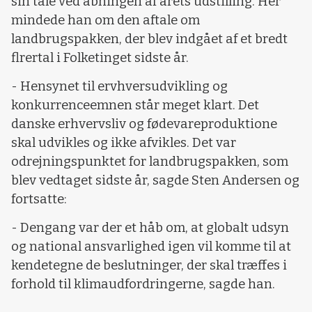
sin tale ved åbningen af årets udstilling. Her
mindede han om den aftale om
landbrugspakken, der blev indgået af et bredt
flrertal i Folketinget sidste år.
- Hensynet til ervhversudvikling og
konkurrenceemnen står meget klart. Det
danske erhvervsliv og fødevareproduktione
skal udvikles og ikke afvikles. Det var
odrejningspunktet for landbrugspakken, som
blev vedtaget sidste år, sagde Sten Andersen og
fortsatte:
- Dengang var der et håb om, at globalt udsyn
og national ansvarlighed igen vil komme til at
kendetegne de beslutninger, der skal træffes i
forhold til klimaudfordringerne, sagde han.