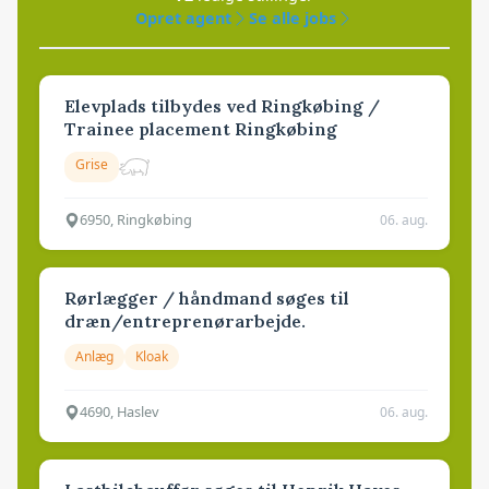
Opret agent
Se alle jobs
Elevplads tilbydes ved Ringkøbing /
Trainee placement Ringkøbing
Grise
6950, Ringkøbing
06. aug.
Rørlægger / håndmand søges til
dræn/entreprenørarbejde.
Anlæg
Kloak
4690, Haslev
06. aug.