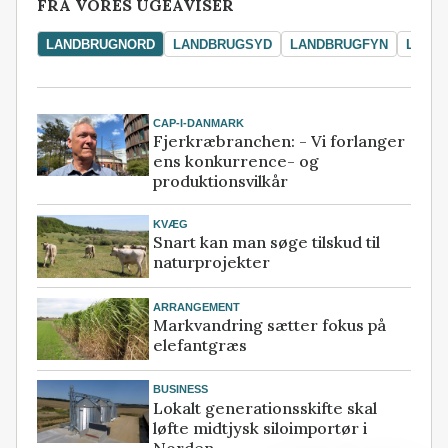
FRA VORES UGEAVISER
LANDBRUGNORD
LANDBRUGSYD
LANDBRUGFYN
LAND
CAP-I-DANMARK
Fjerkræbranchen: - Vi forlanger
ens konkurrence- og
produktionsvilkår
KVÆG
Snart kan man søge tilskud til
naturprojekter
ARRANGEMENT
Markvandring sætter fokus på
elefantgræs
BUSINESS
Lokalt generationsskifte skal
løfte midtjysk siloimportør i
Norden