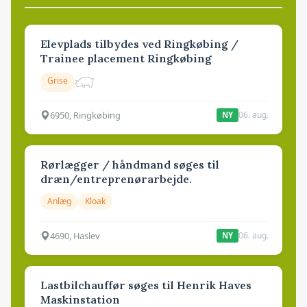
Elevplads tilbydes ved Ringkøbing /
Trainee placement Ringkøbing
Grise
6950, Ringkøbing
06. aug.
NY
Rørlægger / håndmand søges til
dræn/entreprenørarbejde.
Anlæg
Kloak
4690, Haslev
06. aug.
NY
Lastbilchauffør søges til Henrik Haves
Maskinstation