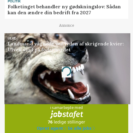
POLITIK
Folketinget behandler ny gødskningslov: Sådan
kan den ændre din bedrift fra 2027
Annonce
ULVE
Landmand vågnede ved lyden af skrigende kvier:
Ulven stod på foderbordet
Annonce
Loading...
Jobs
i samarbejde med
76
ledige stillinger
Opret agent
Se alle jobs