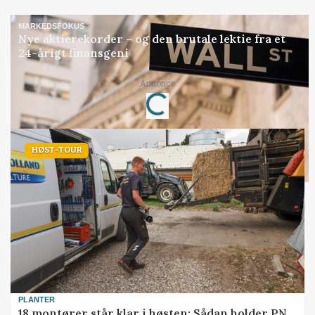
MARKEDSFOKUS
Nye aktierekorder – og den brutale lektie fra et
24-årigt finansgeni
Annonce
Loading...
HØST-TOUR
PLANTER
18 montører står klar i høsten: Sådan holder PN