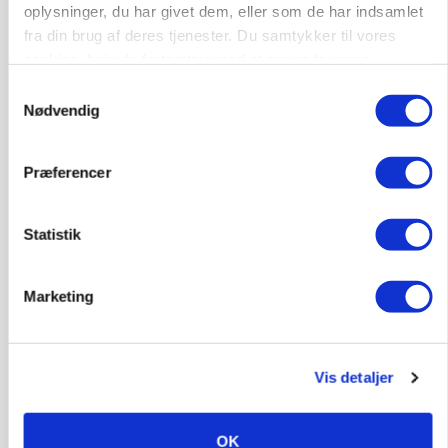
oplysninger, du har givet dem, eller som de har indsamlet
fra din brug af deres tjenester. Du samtykker til vores
Leder til klimastald
cookies, hvis du fortsætter med at anvende vores
Klimastald
hjemmeside.
Samtykkevalg
Nødvendig
9670, Løgstør
03. aug.
Præferencer
Statistik
Marketing
Vis detaljer
OK