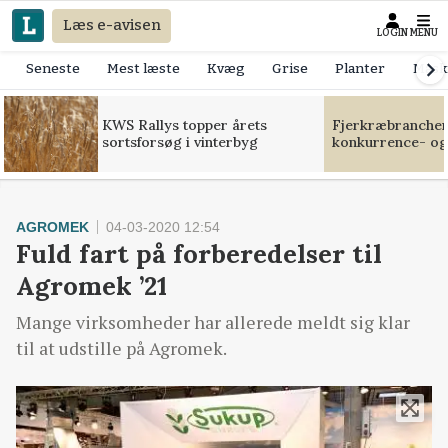
Læs e-avisen
LOGIN
MENU
Seneste
Mest læste
Kvæg
Grise
Planter
Mask
KWS Rallys topper årets
Fjerkræbranchen:
sortsforsøg i vinterbyg
konkurrence- og
AGROMEK
04-03-2020 12:54
Fuld fart på forberedelser til
Agromek ’21
Mange virksomheder har allerede meldt sig klar
til at udstille på Agromek.