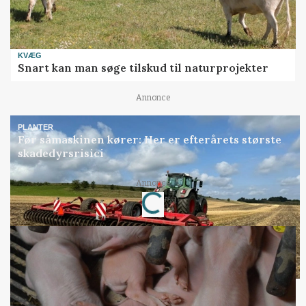
KVÆG
Snart kan man søge tilskud til naturprojekter
Annonce
PLANTER
Før såmaskinen kører: Her er efterårets største
skadedyrsrisici
Annonce
Loading...