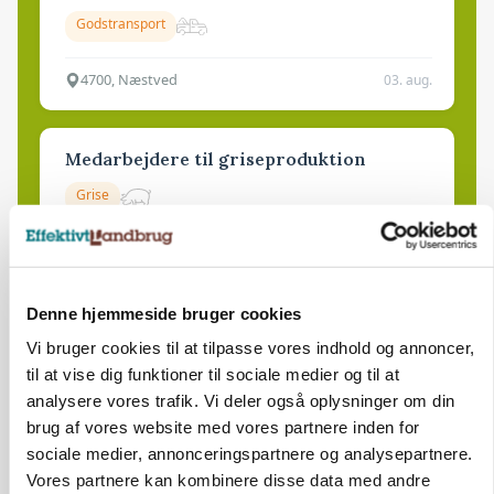
Godstransport
4700, Næstved
03. aug.
Medarbejdere til griseproduktion
Grise
9681, Ranum
03. aug.
Denne hjemmeside bruger cookies
Vi bruger cookies til at tilpasse vores indhold og annoncer,
Kalvepasser til ejendom i udvikling søges
til at vise dig funktioner til sociale medier og til at
Kalve
analysere vores trafik. Vi deler også oplysninger om din
brug af vores website med vores partnere inden for
sociale medier, annonceringspartnere og analysepartnere.
6392, Bolderslev
03. aug.
Vores partnere kan kombinere disse data med andre