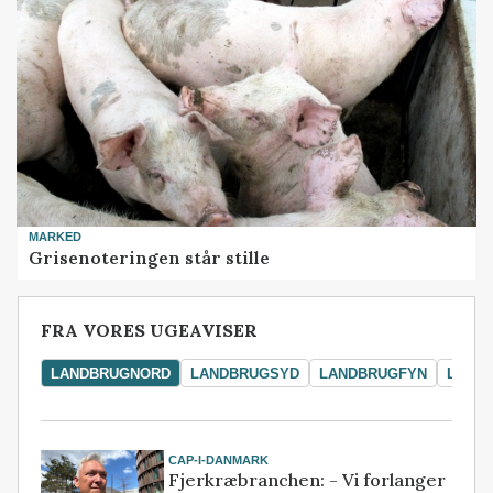
MARKED
Grisenoteringen står stille
FRA VORES UGEAVISER
LANDBRUGNORD
LANDBRUGSYD
LANDBRUGFYN
LAND
CAP-I-DANMARK
Fjerkræbranchen: - Vi forlanger