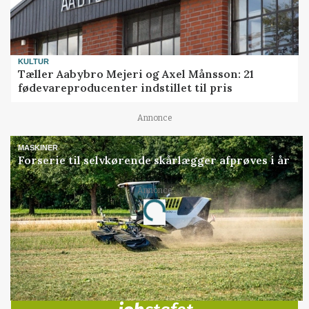
KULTUR
Tæller Aabybro Mejeri og Axel Månsson: 21
fødevareproducenter indstillet til pris
Annonce
MASKINER
Forserie til selvkørende skårlægger afprøves i år
Annonce
Loading...
Jobs
i samarbejde med