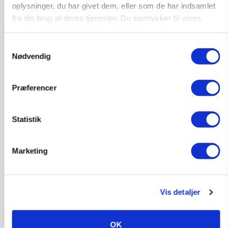
oplysninger, du har givet dem, eller som de har indsamlet
fra din brug af deres tjenester. Du samtykker til vores
cookies, hvis du fortsætter med at anvende vores
hjemmeside.
Samtykkevalg
Nødvendig
Præferencer
Statistik
GRISE
Rådgiver om DB-Tjek: Små justeringer kan give
Marketing
store besparelser
Loading...
Annonce
Vis detaljer
OK