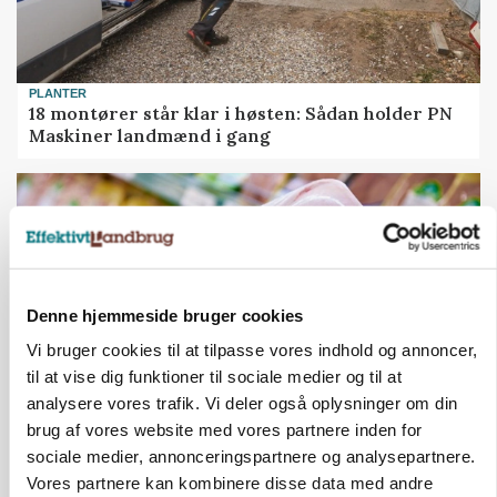
PLANTER
18 montører står klar i høsten: Sådan holder PN
Maskiner landmænd i gang
Denne hjemmeside bruger cookies
Vi bruger cookies til at tilpasse vores indhold og annoncer,
til at vise dig funktioner til sociale medier og til at
analysere vores trafik. Vi deler også oplysninger om din
brug af vores website med vores partnere inden for
MARKEDSFOKUS
sociale medier, annonceringspartnere og analysepartnere.
Prisgab på 20 kroner pr. kg vokser: Polsk kylling
Vores partnere kan kombinere disse data med andre
presser markedet