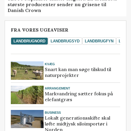
største producenter sender nu grisene til
Danish Crown
FRA VORES UGEAVISER
LANDBRUGNORD
LANDBRUGSYD
LANDBRUGFYN
LAND
KVÆG
Snart kan man søge tilskud til
naturprojekter
ARRANGEMENT
Markvandring sætter fokus på
elefantgræs
BUSINESS
Lokalt generationsskifte skal
løfte midtjysk siloimportør i
Norden