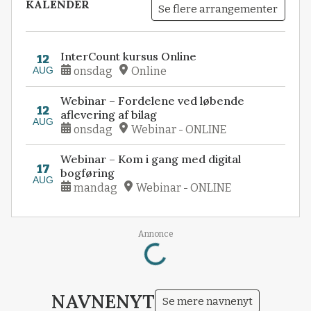
KALENDER
Se flere arrangementer
InterCount kursus Online
12
AUG
onsdag
Online
Webinar – Fordelene ved løbende
12
aflevering af bilag
AUG
onsdag
Webinar - ONLINE
Webinar – Kom i gang med digital
17
bogføring
AUG
mandag
Webinar - ONLINE
Loading...
Annonce
NAVNENYT
Se mere navnenyt