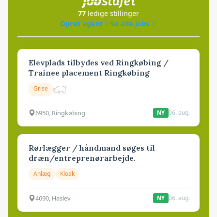
77
ledige stillinger
Opret agent
Se alle jobs
Elevplads tilbydes ved Ringkøbing /
Trainee placement Ringkøbing
Grise
6950, Ringkøbing
06. aug.
NY
Rørlægger / håndmand søges til
dræn/entreprenørarbejde.
Anlæg
Kloak
4690, Haslev
06. aug.
NY