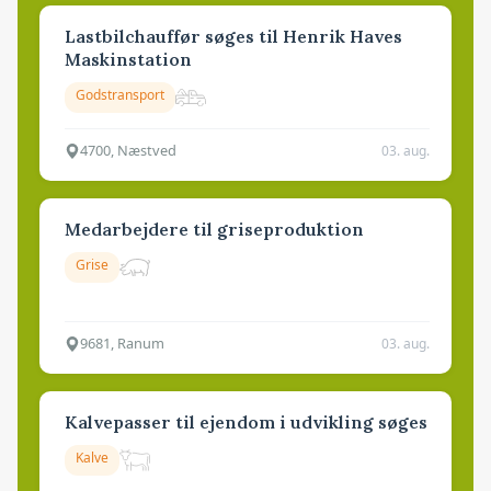
Lastbilchauffør søges til Henrik Haves
Maskinstation
Godstransport
4700, Næstved
03. aug.
Medarbejdere til griseproduktion
Grise
9681, Ranum
03. aug.
Kalvepasser til ejendom i udvikling søges
Kalve