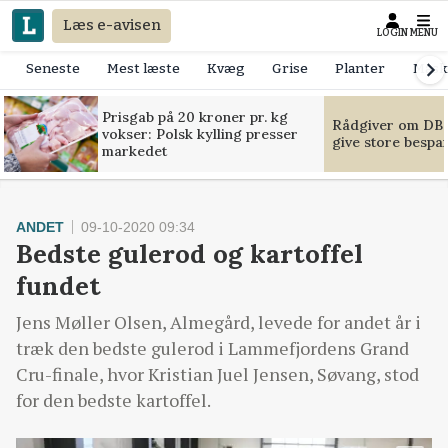
Læs e-avisen
LOGIN
MENU
Seneste
Mest læste
Kvæg
Grise
Planter
Mask
Prisgab på 20 kroner pr. kg
Rådgiver om DB-
vokser: Polsk kylling presser
give store bespa
markedet
ANDET
09-10-2020 09:34
Bedste gulerod og kartoffel
fundet
Jens Møller Olsen, Almegård, levede for andet år i
træk den bedste gulerod i Lammefjordens Grand
Cru-finale, hvor Kristian Juel Jensen, Søvang, stod
for den bedste kartoffel.