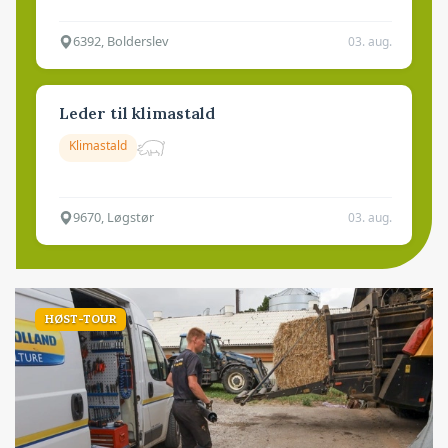
6392, Bolderslev
03. aug.
Leder til klimastald
Klimastald
9670, Løgstør
03. aug.
HØST-TOUR