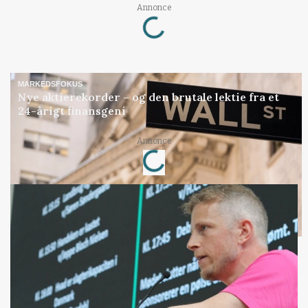
Loading...
Annonce
MARKEDSFOKUS
Nye aktierekorder – og den brutale lektie fra et
24-årigt finansgeni
Loading...
Annonce