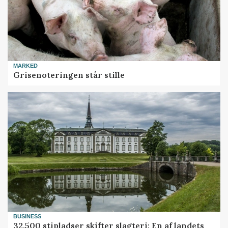
MARKED
Grisenoteringen står stille
BUSINESS
32.500 stipladser skifter slagteri: En af landets