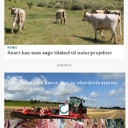
KVÆG
Snart kan man søge tilskud til naturprojekter
Annonce
PLANTER
Før såmaskinen kører: Her er efterårets største
skadedyrsrisici
Loading...
Annonce