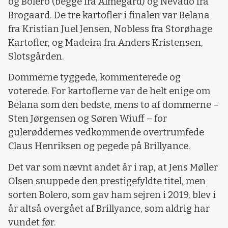
og Bolero (begge fra Almegård) og Nevado fra
Brogaard. De tre kartofler i finalen var Belana
fra Kristian Juel Jensen, Nobless fra Storøhage
Kartofler, og Madeira fra Anders Kristensen,
Slotsgården.
Dommerne tyggede, kommenterede og
voterede. For kartoflerne var de helt enige om
Belana som den bedste, mens to af dommerne –
Sten Jørgensen og Søren Wiuff – for
gulerøddernes vedkommende overtrumfede
Claus Henriksen og pegede på Brillyance.
Det var som nævnt andet år i rap, at Jens Møller
Olsen snuppede den prestigefyldte titel, men
sorten Bolero, som gav ham sejren i 2019, blev i
år altså overgået af Brillyance, som aldrig har
vundet før.