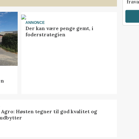
frava
ANNONCE
Der kan være penge gemt, i
foderstrategien
en
R
 Agro: Høsten tegner til god kvalitet og
udbytter