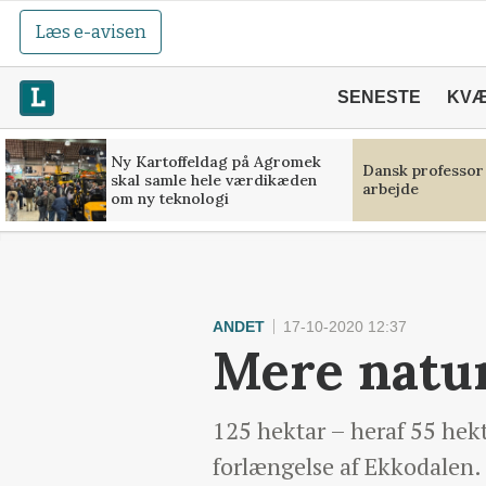
Læs e-avisen
SENESTE
KV
Ny Kartoffeldag på Agromek
Dansk professor
skal samle hele værdikæden
arbejde
om ny teknologi
ANDET
17-10-2020 12:37
Mere natu
125 hektar – heraf 55 hek
forlængelse af Ekkodalen.