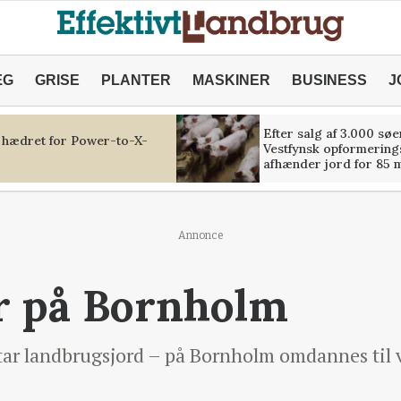
ÆG
GRISE
PLANTER
MASKINER
BUSINESS
J
Efter salg af 3.000 søe
 hædret for Power-to-X-
Vestfynsk opformerings
afhænder jord for 85 m
Annonce
r på Bornholm
tar landbrugsjord – på Bornholm omdannes til v