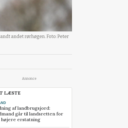
blandt andet rørhøgen. Foto: Peter
Annonce
T LÆSTE
AND
ning af landbrugsjord:
mand går til landsretten for
å højere erstatning