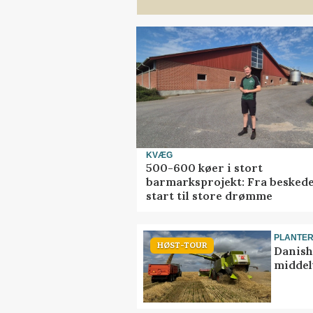
KVÆG
500-600 køer i stort
barmarksprojekt: Fra besked
start til store drømme
PLANTE
HØST-TOUR
Danish
middel