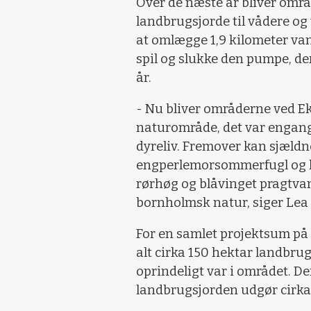
Over de næste år bliver områ
landbrugsjorde til vådere og 
at omlægge 1,9 kilometer van
spil og slukke den pumpe, de
år.
- Nu bliver områderne ved Ekk
naturområde, det var engang. 
dyreliv. Fremover kan sjældn
engperlemorsommerfugl og lø
rørhøg og blåvinget pragtvan
bornholmsk natur, siger Lea
For en samlet projektsum på 1
alt cirka 150 hektar landbrug
oprindeligt var i området. De
landbrugsjorden udgør cirka 