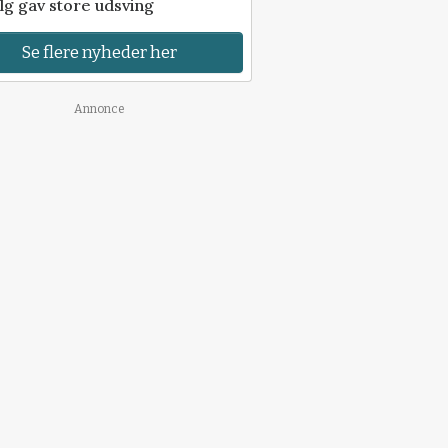
lg gav store udsving
Se flere nyheder her
Annonce