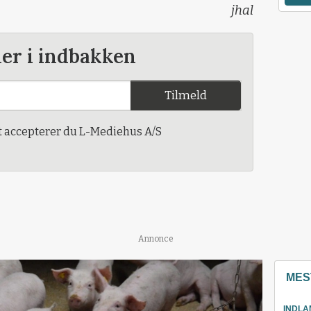
jhal
der i indbakken
Tilmeld
t accepterer du L-Mediehus A/S
Annonce
MES
INDLA