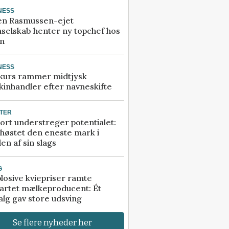
NESS
en Rasmussen-ejet
selskab henter ny topchef hos
an
NESS
kurs rammer midtjysk
inhandler efter navneskifte
TER
ort understreger potentialet:
høstet den eneste mark i
en af sin slags
G
losive kviepriser ramte
artet mælkeproducent: Ét
alg gav store udsving
Se flere nyheder her