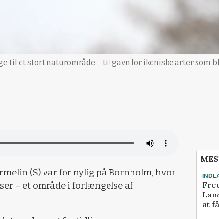
e til et stort naturområde – til gavn for ikoniske arter som 
MES
elin (S) var for nylig på Bornholm, hvor
INDL
Fred
er – et område i forlængelse af
Land
at f