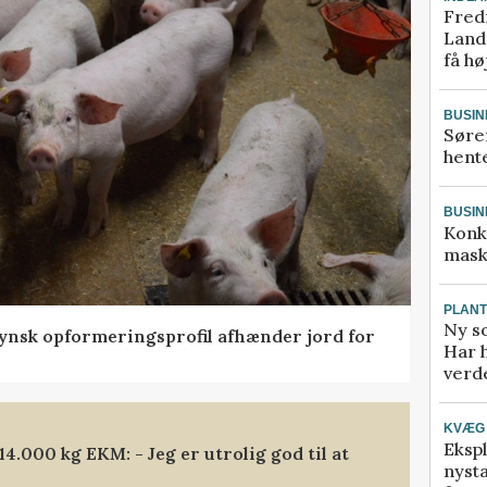
Fred
Landm
få hø
BUSIN
Søre
hente
BUSIN
Konk
mask
PLAN
Ny so
tfynsk opformeringsprofil afhænder jord for
Har 
verde
KVÆG
Ekspl
.000 kg EKM: - Jeg er utrolig god til at
nyst