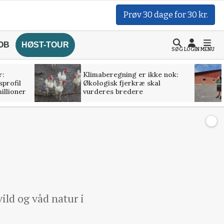
Prøv 30 dage for 30 kr.
OB
HØST-TOUR
SØG
LOGIN
MENU
r:
Klimaberegning er ikke nok:
profil
Økologisk fjerkræ skal
illioner
vurderes bredere
ild og våd natur i