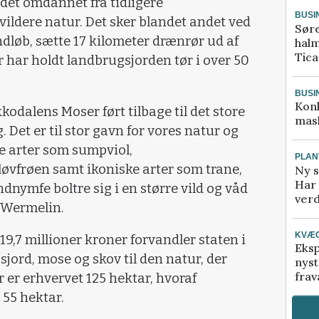
det omdannet fra tidligere
BUSI
vildere natur. Det sker blandet andet ved
Sør
dløb, sætte 17 kilometer drænrør ud af
halm
Tic
r har holdt landbrugsjorden tør i over 50
BUSI
Kon
odalens Moser ført tilbage til det store
mask
Det er til stor gavn for vores natur og
e arter som sumpviol,
PLAN
vfrøen samt ikoniske arter som trane,
Ny s
Har 
dnymfe boltre sig i en større vild og våd
verd
 Wermelin.
KVÆ
9,7 millioner kroner forvandler staten i
Eksp
sjord, mose og skov til den natur, der
nyst
frav
r er erhvervet 125 hektar, hvoraf
55 hektar.