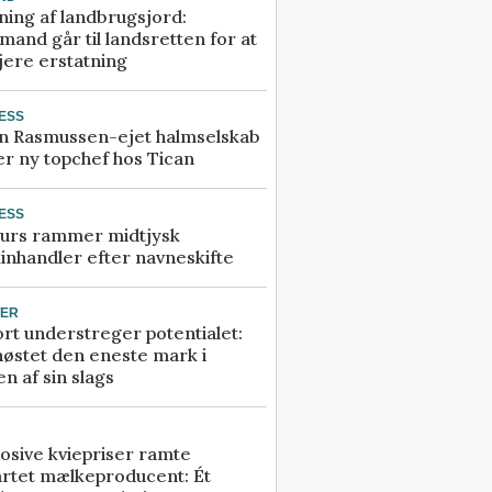
ning af landbrugsjord:
and går til landsretten for at
jere erstatning
ESS
n Rasmussen-ejet halmselskab
r ny topchef hos Tican
ESS
urs rammer midtjysk
inhandler efter navneskifte
TER
rt understreger potentialet:
høstet den eneste mark i
n af sin slags
osive kviepriser ramte
artet mælkeproducent: Ét