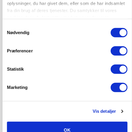
oplysninger, du har givet dem, eller som de har indsamlet
fra din brug af deres tjenester. Du samtykker til vores
cookies, hvis du fortsætter med at anvende vores
LEDER
hjemmeside.
Samtykkevalg
Befriende, at topredaktør erkender, hun er
Nødvendig
blevet klogere. Det kunne vi alle lære af
Præferencer
Statistik
Marketing
Vis detaljer
MARKEDSFOKUS
Nye aktierekorder – og den brutale lektie fra et
24-årigt finansgeni
OK