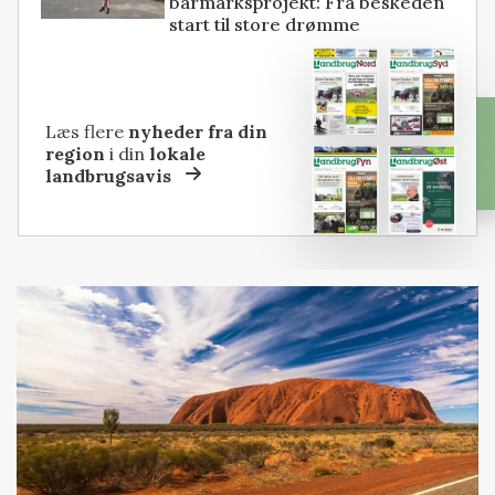
barmarksprojekt: Fra beskeden
start til store drømme
Læs flere
nyheder fra din
region
i din
lokale
landbrugsavis