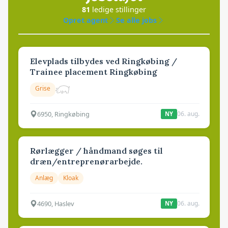
81
ledige stillinger
Opret agent
Se alle jobs
Elevplads tilbydes ved Ringkøbing /
Trainee placement Ringkøbing
Grise
6950, Ringkøbing
06. aug.
NY
Rørlægger / håndmand søges til
dræn/entreprenørarbejde.
Anlæg
Kloak
4690, Haslev
06. aug.
NY