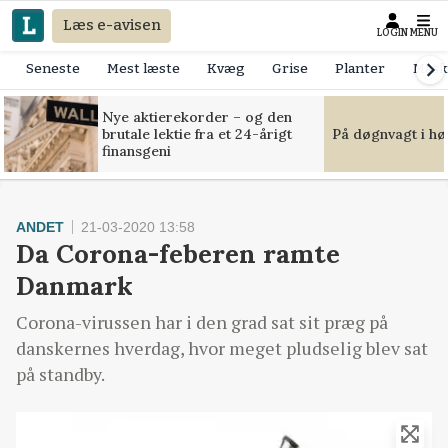
Læs e-avisen
LOGIN
MENU
Seneste
Mest læste
Kvæg
Grise
Planter
Mask
Nye aktierekorder – og den
brutale lektie fra et 24-årigt
På døgnvagt i hø
finansgeni
ANDET
21-03-2020 13:58
Da Corona-feberen ramte
Danmark
Corona-virussen har i den grad sat sit præg på
danskernes hverdag, hvor meget pludselig blev sat
på standby.