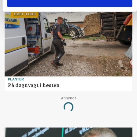
HØST-TOUR
PLANTER
På døgnvagt i høsten
Annonce
Loading...