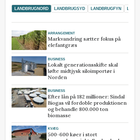
LANDBRUGNORD
LANDBRUGSYD
LANDBRUGFYN
LAND
ARRANGEMENT
Markvandring sætter fokus på
elefantgræs
BUSINESS
Lokalt generationsskifte skal
løfte midtjysk siloimportør i
Norden
BUSINESS
Efter lån på 182 millioner: Sindal
Biogas vil fordoble produktionen
og behandle 800.000 ton
biomasse
KVÆG
500-600 køer i stort