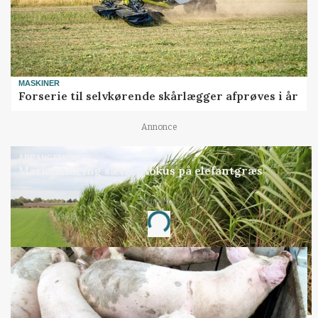
MASKINER
Forserie til selvkørende skårlægger afprøves i år
Annonce
ARRANGEMENT
Markvandring sætter fokus på elefantgræs
Annonce
Loading...