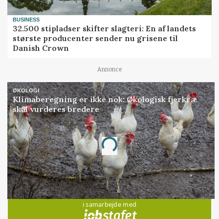
BUSINESS
32.500 stipladser skifter slagteri: En af landets
største producenter sender nu grisene til
Danish Crown
Annonce
ØKOLOGI
Klimaberegning er ikke nok: Økologisk fjerkræ
skal vurderes bredere
Annonce
Loading...
Jobs
i samarbejde med