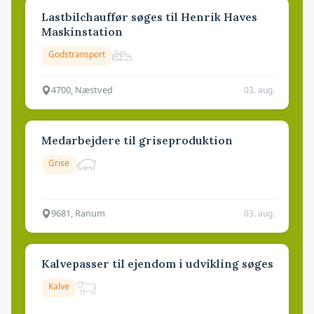
Lastbilchauffør søges til Henrik Haves
Maskinstation
Godstransport
4700, Næstved
03. aug.
Medarbejdere til griseproduktion
Grise
9681, Ranum
03. aug.
Kalvepasser til ejendom i udvikling søges
Kalve