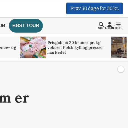
Prøv 30 dage for 30 kr.
OB
HØST-TOUR
SØG
LOGIN
MENU
Prisgab på 20 kroner pr. kg
ence- og
vokser: Polsk kylling presser
markedet
em er