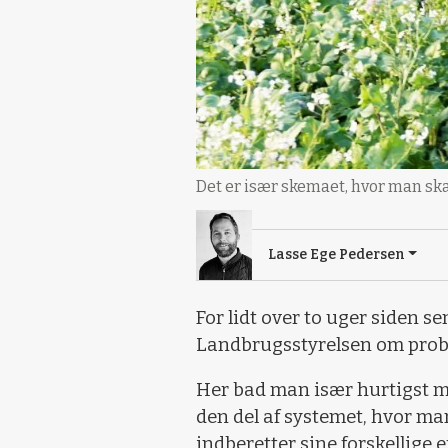
Det er især skemaet, hvor man skal
Lasse Ege Pedersen
For lidt over to uger siden se
Landbrugsstyrelsen om probl
Her bad man især hurtigst m
den del af systemet, hvor m
indberetter sine forskellige e