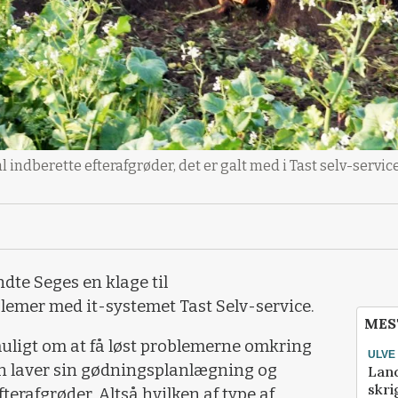
 indberette efterafgrøder, det er galt med i Tast selv-servic
ndte Seges en klage til
emer med it-systemet Tast Selv-service.
MES
uligt om at få løst problemerne omkring
ULVE
an laver sin gødningsplanlægning og
Lan
skri
fterafgrøder. Altså hvilken af type af