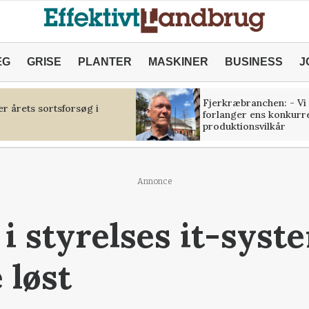
ÆG
GRISE
PLANTER
MASKINER
BUSINESS
J
Fjerkræbranchen: - Vi
r årets sortsforsøg i
forlanger ens konkurr
produktionsvilkår
Annonce
l i styrelses it-syst
 løst