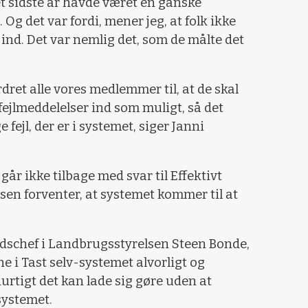
t sidste år havde været en ganske
 det var fordi, mener jeg, at folk ikke
 ind. Det var nemlig det, som de målte det
rdret alle vores medlemmer til, at de skal
fejlmeddelelser ind som muligt, så det
 fejl, der er i systemet, siger Janni
år ikke tilbage med svar til Effektivt
en forventer, at systemet kommer til at
edschef i Landbrugsstyrelsen Steen Bonde,
ne i Tast selv-systemet alvorligt og
hurtigt det kan lade sig gøre uden at
systemet.