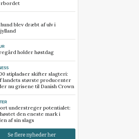
erbordet
e hund blev dræbt af ulv i
jylland
UR
regård holder høstdag
NESS
00 stipladser skifter slagteri:
f landets største producenter
er nu grisene til Danish Crown
TER
ort understreger potentialet:
høstet den eneste mark i
en af sin slags
Se flere nyheder her