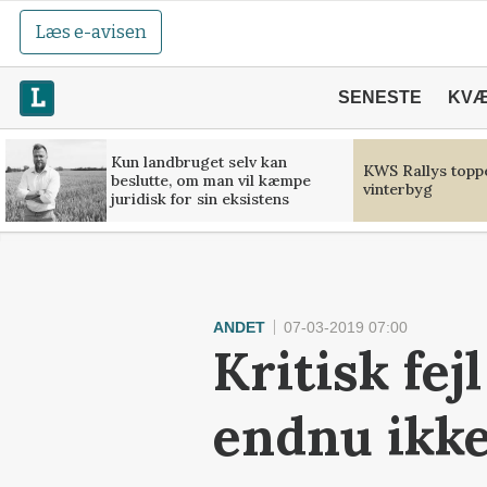
Læs e-avisen
SENESTE
KV
Kun landbruget selv kan
KWS Rallys toppe
beslutte, om man vil kæmpe
vinterbyg
juridisk for sin eksistens
ANDET
07-03-2019 07:00
Kritisk fej
endnu ikke