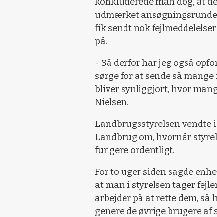
konkluderede man dog, at de
udmærket ansøgningsrunde. Og
fik sendt nok fejlmeddelelser
på.
- Så derfor har jeg også opfo
sørge for at sende så mange 
bliver synliggjort, hvor mange
Nielsen.
Landbrugsstyrelsen vendte i g
Landbrug om, hvornår styrels
fungere ordentligt.
For to uger siden sagde enh
at man i styrelsen tager fejle
arbejder på at rette dem, så 
genere de øvrige brugere af 