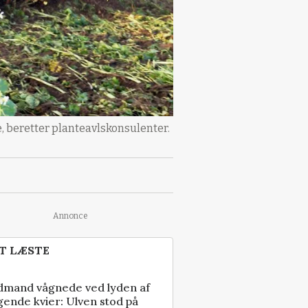
e, beretter planteavlskonsulenter.
Annonce
T LÆSTE
dmand vågnede ved lyden af
gende kvier: Ulven stod på