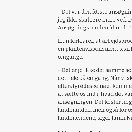
- Det var den første ansøgnin
jeg ikke skal røre mere ved. 
Ansøgningsrunden åbnede 1. f
Hun forklarer, at arbejdspro
en planteavlskonsulent skal 
omgange.
- Det er jo ikke det samme s
det hele på én gang. Når vi 
efterafgrødeskemaet kommer til
at sætte os ind i, hvad det va
ansøgningen. Det koster nogle
landmanden, men også for os s
landmændene, siger Janni Ni