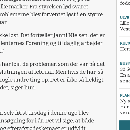
fod
lke marker. Fra styrelsen lød svaret
problemerne blev forventet løst i en større
ULVE
ar.
Lill
Vest
 løst. Det fortæller Janni Nielsen, der er
enternes Forening og til daglig arbejder
KULT
Her
F.
e har løst de problemer, som der var på det
BUSI
32.5
slutningen af februar. Men hvis de har, så
En a
nogle andre ting op. Det er ikke så heldigt.
send
det, siger hun.
PLAN
Ny s
Har 
verd
n selv først tirsdag i denne uge blev
søgning for i år. Det vil sige, at både
og efterafgrødeskemaet er udfyldt.