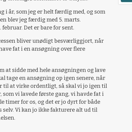
g i år, som jeg er helt færdig med, og som
Den blev jeg færdig med 5. marts.
ebruar. Det er bare for sent.
cessen bliver unødigt besværliggjort, når
have fat i en ansøgning over flere
om at sidde med hele ansøgningen og lave
skal tage en ansøgning op igen senere, når
 at virke ordentligt, så skal vi jo igen til
r, som vi lavede første gang, vi havde fat i
 timer for os, og det er jo dyrt for både
elv. Vi kan jo ikke fakturere alt ud til
elsen.