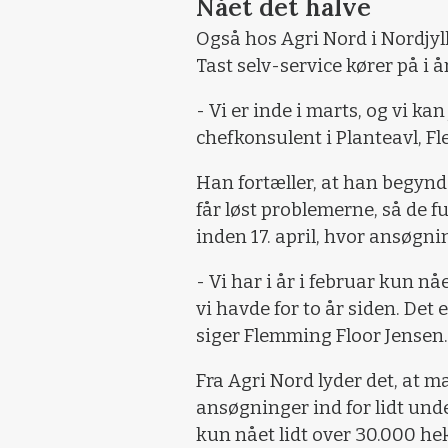
Nået det halve
Også hos Agri Nord i Nordjy
Tast selv-service kører på i år,
- Vi er inde i marts, og vi ka
chefkonsulent i Planteavl, F
Han fortæller, at han begynd
får løst problemerne, så de 
inden 17. april, hvor ansøgni
- Vi har i år i februar kun n
vi havde for to år siden. Det 
siger Flemming Floor Jensen.
Fra Agri Nord lyder det, at m
ansøgninger ind for lidt unde
kun nået lidt over 30.000 hek