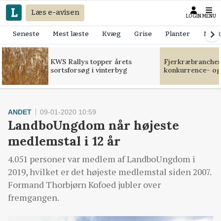
Læs e-avisen
LOGIN
MENU
Seneste
Mest læste
Kvæg
Grise
Planter
Mask
KWS Rallys topper årets
Fjerkræbranchen:
sortsforsøg i vinterbyg
konkurrence- og
ANDET
09-01-2020 10:59
LandboUngdom når højeste
medlemstal i 12 år
4.051 personer var medlem af LandboUngdom i
2019, hvilket er det højeste medlemstal siden 2007.
Formand Thorbjørn Kofoed jubler over
fremgangen.