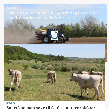
POLITIK
Folketinget behandler ny gødskningslov: Sådan
kan den ændre din bedrift fra 2027
Loading...
Annonce
KVÆG
Snart kan man søge tilskud til naturprojekter