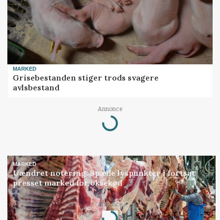
MARKED
Grisebestanden stiger trods svagere
avlsbestand
Loading...
Annonce
MARKED
Uændret notering: Spæde lyspunkter i fortsat
presset marked for oksekød
Loading...
Annonce