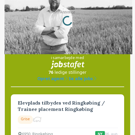
Annonce
Loading...
Jobs
i samarbejde med
76
ledige stillinger
Opret agent
Se alle jobs
Elevplads tilbydes ved Ringkøbing /
Trainee placement Ringkøbing
Grise
6950, Ringkøbing
06. aug.
NY