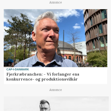
Annonce
CAP-I-DANMARK
Fjerkræbranchen: - Vi forlanger ens
konkurrence- og produktionsvilkår
Annonce
LEDER
Det er en uskik at udlægge et røgslør om
økoproduktion