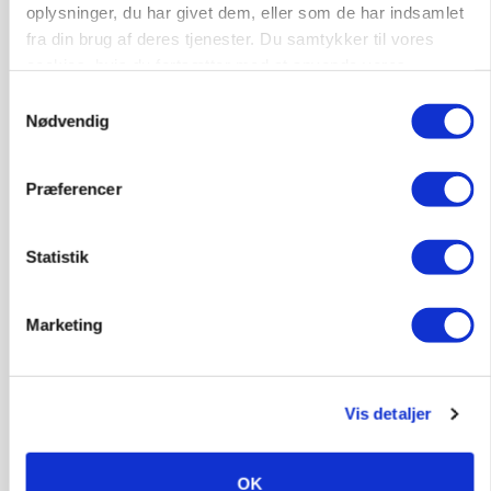
Grise
oplysninger, du har givet dem, eller som de har indsamlet
fra din brug af deres tjenester. Du samtykker til vores
cookies, hvis du fortsætter med at anvende vores
9681, Ranum
03. aug.
hjemmeside.
Samtykkevalg
Nødvendig
Kalvepasser til ejendom i udvikling søges
Præferencer
Kalve
Statistik
6392, Bolderslev
03. aug.
Marketing
Leder til klimastald
Klimastald
Vis detaljer
9670, Løgstør
03. aug.
OK