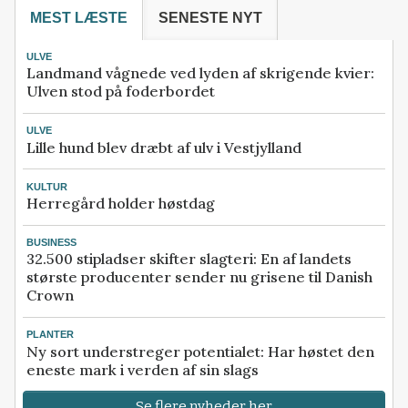
MEST LÆSTE
SENESTE NYT
ULVE
Landmand vågnede ved lyden af skrigende kvier:
Ulven stod på foderbordet
ULVE
Lille hund blev dræbt af ulv i Vestjylland
KULTUR
Herregård holder høstdag
BUSINESS
32.500 stipladser skifter slagteri: En af landets
største producenter sender nu grisene til Danish
Crown
PLANTER
Ny sort understreger potentialet: Har høstet den
eneste mark i verden af sin slags
Se flere nyheder her