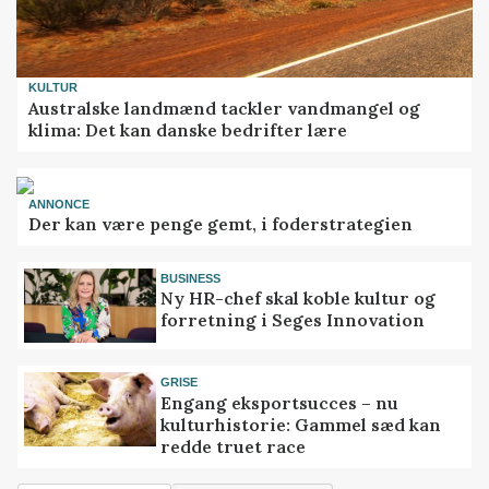
KULTUR
Australske landmænd tackler vandmangel og
klima: Det kan danske bedrifter lære
ANNONCE
Der kan være penge gemt, i foderstrategien
BUSINESS
Ny HR-chef skal koble kultur og
forretning i Seges Innovation
GRISE
Engang eksportsucces – nu
kulturhistorie: Gammel sæd kan
redde truet race