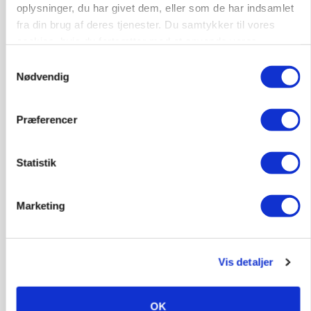
oplysninger, du har givet dem, eller som de har indsamlet
MARKED
fra din brug af deres tjenester. Du samtykker til vores
Tysk industri trodser energipres og kinesisk
cookies, hvis du fortsætter med at anvende vores
konkurrence
hjemmeside.
Samtykkevalg
Nødvendig
Præferencer
Statistik
Marketing
MARKED
Fugleinfluenza: Udvikling vækker bekymring hos
Vis detaljer
europæiske husdyrbrugere
Annonce
OK