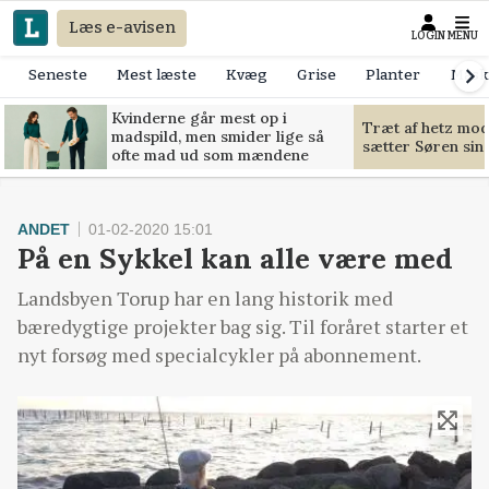
Læs e-avisen
LOGIN
MENU
Seneste
Mest læste
Kvæg
Grise
Planter
Mask
Kvinderne går mest op i
Træt af hetz mo
madspild, men smider lige så
sætter Søren sin g
ofte mad ud som mændene
ANDET
01-02-2020 15:01
På en Sykkel kan alle være med
Landsbyen Torup har en lang historik med
bæredygtige projekter bag sig. Til foråret starter et
nyt forsøg med specialcykler på abonnement.