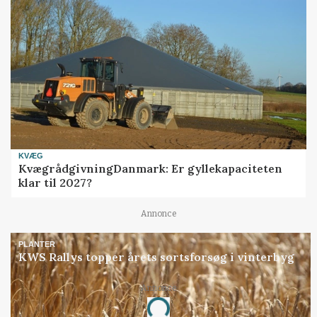
KVÆG
KvægrådgivningDanmark: Er gyllekapaciteten
klar til 2027?
Annonce
PLANTER
KWS Rallys topper årets sortsforsøg i vinterbyg
Annonce