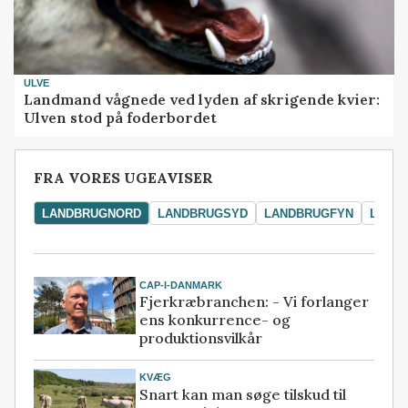
ULVE
Landmand vågnede ved lyden af skrigende kvier:
Ulven stod på foderbordet
FRA VORES UGEAVISER
LANDBRUGNORD
LANDBRUGSYD
LANDBRUGFYN
LAND
CAP-I-DANMARK
Fjerkræbranchen: - Vi forlanger
ens konkurrence- og
produktionsvilkår
KVÆG
Snart kan man søge tilskud til