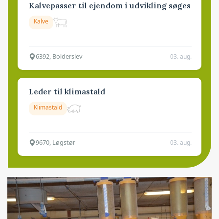
Kalvepasser til ejendom i udvikling søges
Kalve
6392, Bolderslev
03. aug.
Leder til klimastald
Klimastald
9670, Løgstør
03. aug.