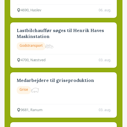
4690, Haslev
06. aug.
Lastbilchauffør søges til Henrik Haves
Maskinstation
Godstransport
4700, Næstved
03. aug.
Medarbejdere til griseproduktion
Grise
9681, Ranum
03. aug.