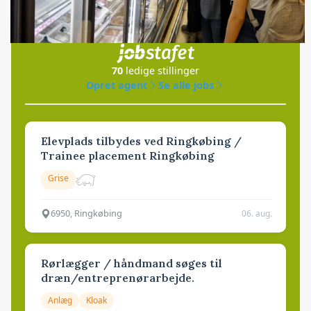
Jobs
i samarbejde med
70
ledige stillinger
Opret agent
Se alle jobs
Elevplads tilbydes ved Ringkøbing /
Trainee placement Ringkøbing
Grise
6950, Ringkøbing
06. aug.
Rørlægger / håndmand søges til
dræn/entreprenørarbejde.
Anlæg
Kloak