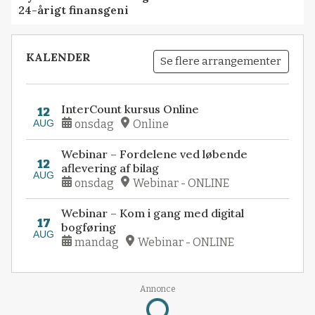
24-årigt finansgeni
KALENDER
Se flere arrangementer
InterCount kursus Online
12
AUG
onsdag
Online
Webinar – Fordelene ved løbende
12
aflevering af bilag
AUG
onsdag
Webinar - ONLINE
Webinar – Kom i gang med digital
17
bogføring
AUG
mandag
Webinar - ONLINE
Annonce