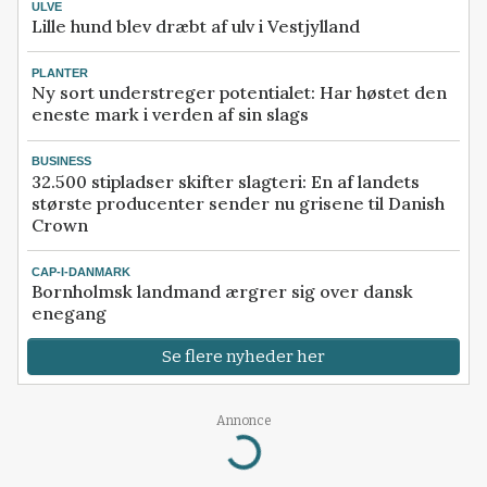
ULVE
Lille hund blev dræbt af ulv i Vestjylland
PLANTER
Ny sort understreger potentialet: Har høstet den
eneste mark i verden af sin slags
BUSINESS
32.500 stipladser skifter slagteri: En af landets
største producenter sender nu grisene til Danish
Crown
CAP-I-DANMARK
Bornholmsk landmand ærgrer sig over dansk
enegang
Se flere nyheder her
Annonce
Loading...