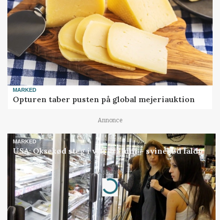
MARKED
Opturen taber pusten på global mejeriauktion
Annonce
MARKED
USA: Oksekød steg i værdi i juni – svinekød faldt
Annonce
Loading...