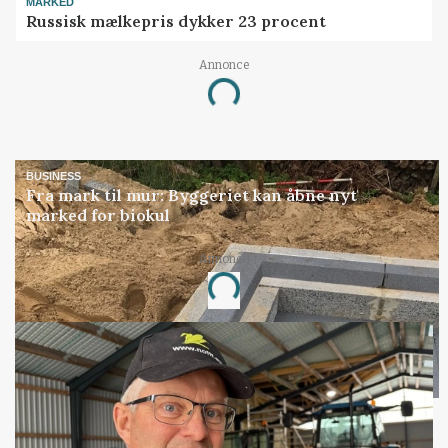
MARKED
Russisk mælkepris dykker 23 procent
Annonce
Loading...
BUSINESS
Fra mark til mur: Byggeriet kan åbne nyt
marked for biokul
Annonce
Loading...